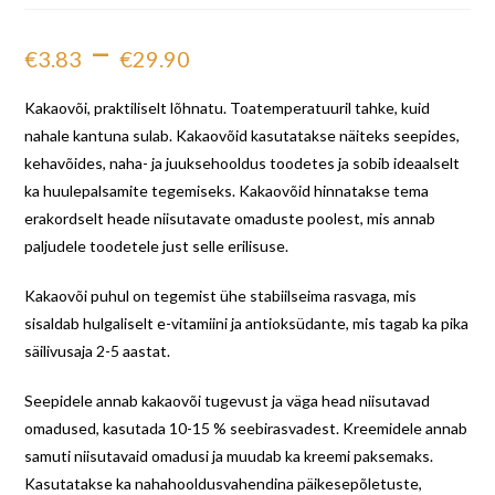
–
€
3.83
€
29.90
Kakaovõi, praktiliselt lõhnatu. Toatemperatuuril tahke, kuid
nahale kantuna sulab. Kakaovõid kasutatakse näiteks seepides,
kehavõides, naha- ja juuksehooldus toodetes ja sobib ideaalselt
ka huulepalsamite tegemiseks. Kakaovõid hinnatakse tema
erakordselt heade niisutavate omaduste poolest, mis annab
paljudele toodetele just selle erilisuse.
Kakaovõi puhul on tegemist ühe stabiilseima rasvaga, mis
sisaldab hulgaliselt e-vitamiini ja antioksüdante, mis tagab ka pika
säilivusaja 2-5 aastat.
Seepidele annab kakaovõi tugevust ja väga head niisutavad
omadused, kasutada 10-15 % seebirasvadest. Kreemidele annab
samuti niisutavaid omadusi ja muudab ka kreemi paksemaks.
Kasutatakse ka nahahooldusvahendina päikesepõletuste,