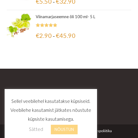
€
5.50
€
32.90
–
5.00
/ 5
Viinamarjaseemne õli 100 ml- 5 L
Hinnanguga
€
2.90
€
45.90
–
5.00
/ 5
Sellel veebilehel kasutatakse küpsiseid.
Veebilehe kasutamist jätkates nõustute
küpsiste kasutamisega.
Sätted
NÕUSTUN
Kontakt
Tellimustingimused
Privaatsuspoliitika