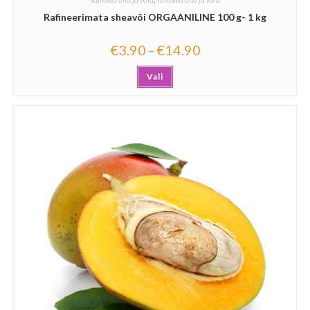
Rafineerimata sheavõi ORGAANILINE 100 g- 1 kg
€
3.90
€
14.90
–
Vali