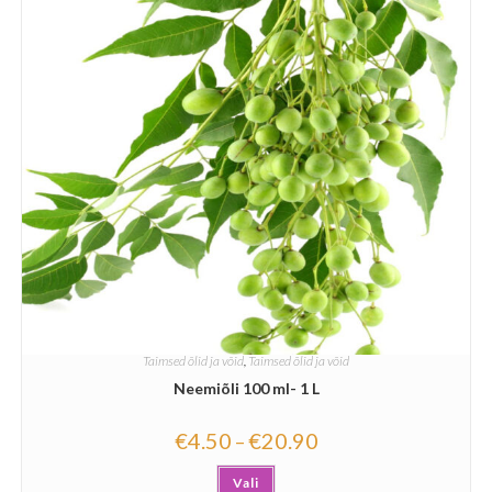
Taimsed õlid ja võid
,
Taimsed õlid ja võid
Neemiõli 100 ml- 1 L
€
4.50
€
20.90
–
Vali