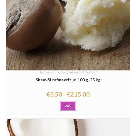
Taimsed õlid ja võid
,
Taimsed õlid ja võid
Sheavõi rafineeritud 100 g-25 kg
€
3.50
€
215.00
–
Vali