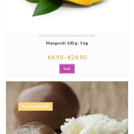
Taimsed õlid ja võid
,
Taimsed õlid ja võid
Mangovõi 100 g- 1 kg
€
4.90
€
24.90
–
Vali
ALLAHINDLUS!