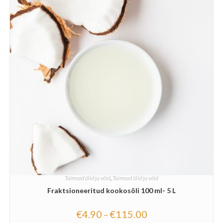
Taimsed õlid ja võid
,
Taimsed õlid ja võid
Fraktsioneeritud kookosõli 100 ml- 5 L
€
4.90
€
115.00
–