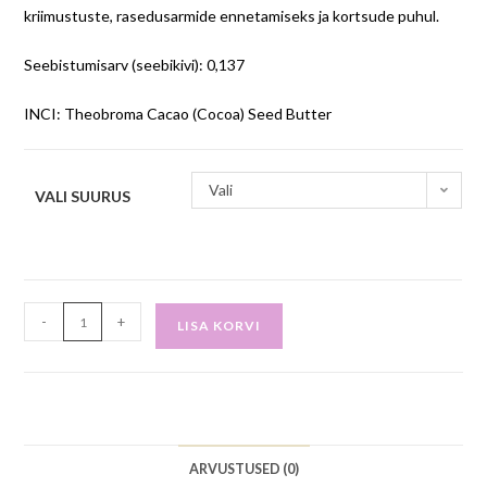
kriimustuste, rasedusarmide ennetamiseks ja kortsude puhul.
Seebistumisarv (seebikivi): 0,137
INCI: Theobroma Cacao (Cocoa) Seed Butter
Vali
VALI SUURUS
-
+
LISA KORVI
ARVUSTUSED (0)