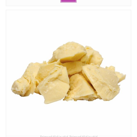
Taimsed õlid ja võid
,
Taimsed õlid ja võid