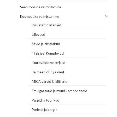
Seebirooside valmistamine
Kosmeetika valmistamine
Kuivatatud lilleõied
Lilleveed
Savid ja ekstraktid
"TEE ise" Komplektid
Huulevõide materjalid
Taimsed õlid ja võid
MICA värvid ja glitterid
Emulgaatorid ja muud komponendid
Purgid ja toorikud
Pudelid ja korgid