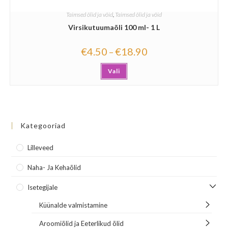
Taimsed õlid ja võid
,
Taimsed õlid ja võid
Virsikutuumaõli 100 ml- 1 L
€
4.50
€
18.90
–
Vali
Kategooriad
Lilleveed
Naha- Ja Kehaõlid
Isetegijale
Küünalde valmistamine
Aroomiõlid ja Eeterlikud õlid