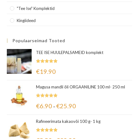
"Tee Ise" Komplektid
Kingiideed
Populaarseimad Tooted
TEE ISE HUULEPALSAMEID komplekt
Hinnanguga
€
19.90
5.00
/ 5
Magusa mandli õli ORGAANILINE 100 ml- 250 ml
Hinnanguga
€
6.90
€
25.90
–
5.00
/ 5
Rafineerimata kakaovõi 100 g- 1 kg
Hinnanguga