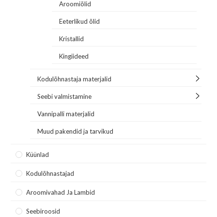
Aroomiõlid
Eeterlikud õlid
Kristallid
Kingiideed
Kodulõhnastaja materjalid
Seebi valmistamine
Vannipalli materjalid
Muud pakendid ja tarvikud
Küünlad
Kodulõhnastajad
Aroomivahad Ja Lambid
Seebiroosid