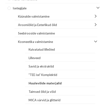
Isetegijale
Küünalde valmistamine
Aroomiõlid ja Eeterlikud õlid
Seebirooside valmistamine
Kosmeetika valmistamine
Kuivatatud lilleõied
Lilleveed
Savid ja ekstraktid
"TEE ise" Komplektid
Huulevõide materjalid
Taimsed õlid ja võid
MICA värvid ja glitterid