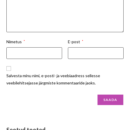
Nimetus
*
E-post
*
Salvesta minu nimi, e-posti- ja veebiaadress sellesse
veebilehitsejasse järgmiste kommentaaride jaoks.
Seotud tooted