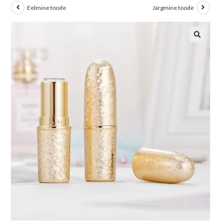
Eelmine toode
Järgmine toode