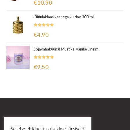
€
10.90
5.00
/ 5
Küünlaklaas kaanega kuldne 300 ml
Hinnanguga
€
4.90
5.00
/ 5
Sojavahaküünal Mustika-Vanilje Unelm
Hinnanguga
€
9.50
5.00
/ 5
Sellel veebilehel kasutatakse küpsiseid.