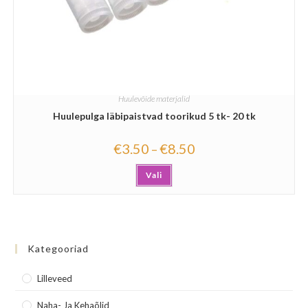
Huulevõide materjalid
Huulepulga läbipaistvad toorikud 5 tk- 20 tk
€
3.50
€
8.50
–
Vali
Kategooriad
Lilleveed
Naha- Ja Kehaõlid