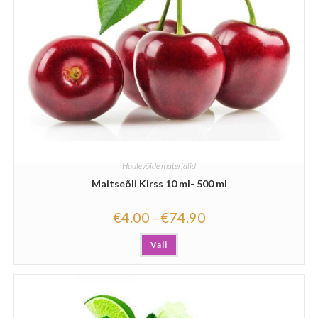
Huulevõide materjalid
Maitseõli Kirss 10 ml- 500 ml
€
4.00
€
74.90
–
Vali