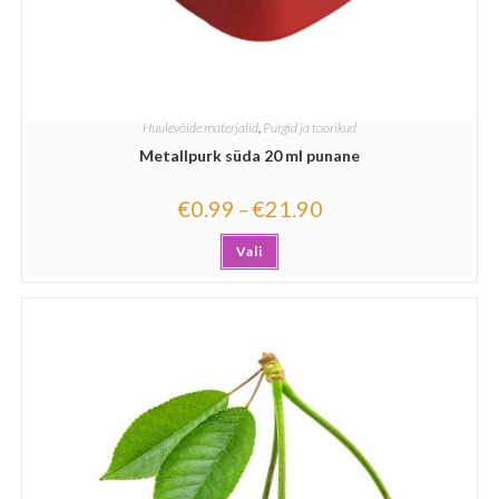
Huulevõide materjalid
,
Purgid ja toorikud
Metallpurk süda 20 ml punane
€
0.99
€
21.90
–
Vali