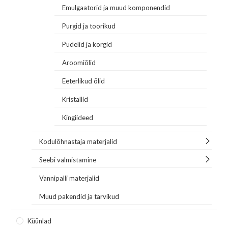
Emulgaatorid ja muud komponendid
Purgid ja toorikud
Pudelid ja korgid
Aroomiõlid
Eeterlikud õlid
Kristallid
Kingiideed
Kodulõhnastaja materjalid
Seebi valmistamine
Vannipalli materjalid
Muud pakendid ja tarvikud
Küünlad