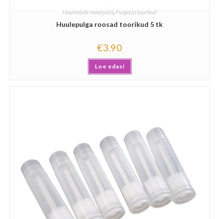
Huulevõide materjalid
,
Purgid ja toorikud
Huulepulga roosad toorikud 5 tk
€
3.90
Loe edasi