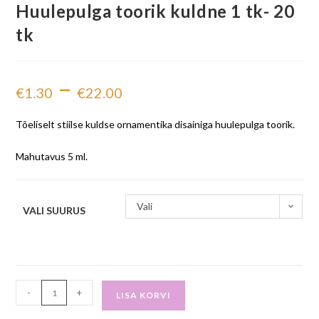
Huulepulga toorik kuldne 1 tk- 20
tk
–
€
1.30
€
22.00
Tõeliselt stiilse kuldse ornamentika disainiga huulepulga toorik.
Mahutavus 5 ml.
Vali
VALI SUURUS
-
+
LISA KORVI