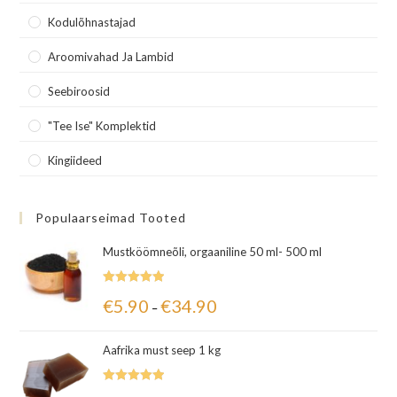
Kodulõhnastajad
Aroomivahad Ja Lambid
Seebiroosid
"Tee Ise" Komplektid
Kingiideed
Populaarseimad Tooted
Mustköömneõli, orgaaniline 50 ml- 500 ml
Hinnanguga
€
5.90
€
34.90
–
5.00
/ 5
Aafrika must seep 1 kg
Hinnanguga