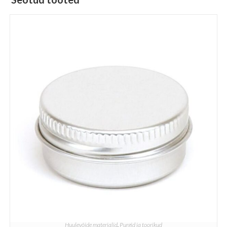
Huulevõide materjalid
,
Purgid ja toorikud