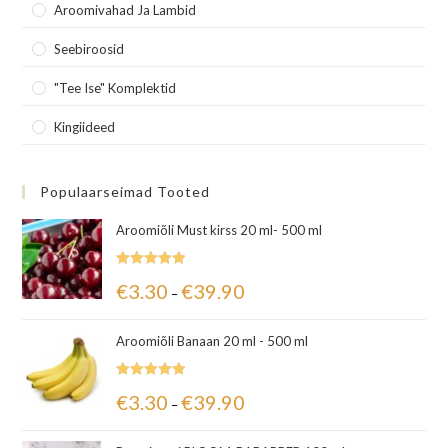
Aroomivahad Ja Lambid
Seebiroosid
"Tee Ise" Komplektid
Kingiideed
Populaarseimad Tooted
Aroomiõli Must kirss 20 ml- 500 ml
Hinnanguga
€
3.30
€
39.90
–
5.00
/ 5
Aroomiõli Banaan 20 ml - 500 ml
Hinnanguga
€
3.30
€
39.90
–
5.00
/ 5