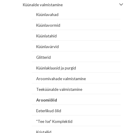
Küünalde valmistamine
Küünlavahad
Küünlavormid
Küünlatahid
Küünlavärvid
Glitterid
Küünlaklaasid ja purgid
Aroomivahade valmistamine
Teeküünalde valmistamine
Aroomiõlid
Eeterlikud õlid
"Tee Ise" Komplektid
Kristallid