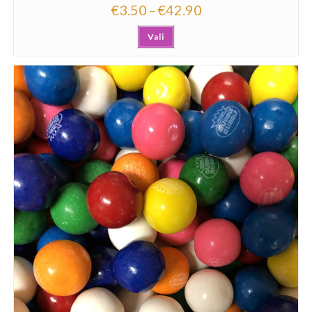
€
3.50
€
42.90
–
Vali