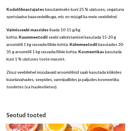
Kodulõhnastajates
kasutamiseks kuni 25 % ulatuses, segatuna
spetsiaalse baasvedelikuga, mis on müügil ka meie veebilehel.
Valmisseebi massides
lisada 10-15 g/kg
kohta.
Kuummeetodil
seebi valmistamisel kasutada 15-20 g
aroomiõli 1 kg rasvade/õlide kohta.
Külmmeetodil
kasutades 30-
35 g aroomiõli 1 kg rasvade/õlide kohta.
Kosmeetikas
kasutada
kuni 1 % ulatuses toote massist.
Zinuz veebilehel müüdavaid aroomiõlisid saab kasutada kõikides
küünlavahades, seepides, vannipallides ja paljudes kosmeetika
toodetes (v.a huulevõietes).
Seotud tooted