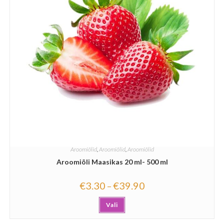
Aroomiõlid
,
Aroomiõlid
,
Aroomiõlid
Aroomiõli Maasikas 20 ml- 500 ml
€
3.30
€
39.90
–
Vali