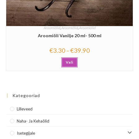
Aroomiõlid
,
Aroomiõlid
,
Aroomiõlid
Aroomiõli Vanilje 20 ml- 500 ml
€
3.30
€
39.90
–
Vali
Kategooriad
Lilleveed
Naha- Ja Kehaõlid
Isetegijale