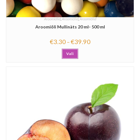
Aroomiõlid
,
Aroomiõlid
,
Aroomiõlid
Aroomiõli Mullinäts 20 ml- 500 ml
€
3.30
€
39.90
–
Vali