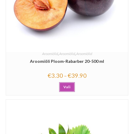
Aroomiõlid
,
Aroomiõlid
,
Aroomiõlid
Aroomiõli Ploom-Rabarber 20-500 ml
€
3.30
€
39.90
–
Vali