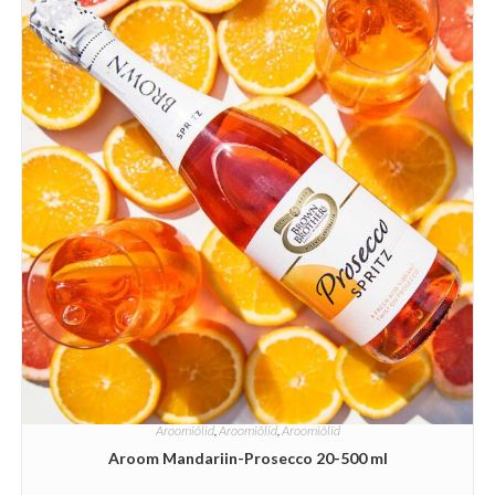
Aroomiõlid
,
Aroomiõlid
,
Aroomiõlid
Aroom Mandariin-Prosecco 20-500 ml