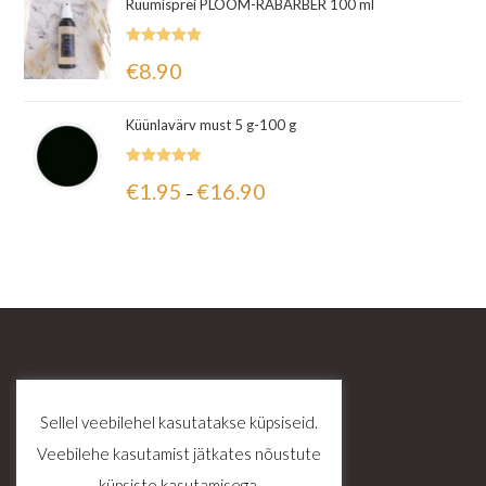
Ruumisprei PLOOM-RABARBER 100 ml
Hinnanguga
€
8.90
5.00
/ 5
Küünlavärv must 5 g-100 g
Hinnanguga
€
1.95
€
16.90
–
5.00
/ 5
Sellel veebilehel kasutatakse küpsiseid.
Veebilehe kasutamist jätkates nõustute
küpsiste kasutamisega.