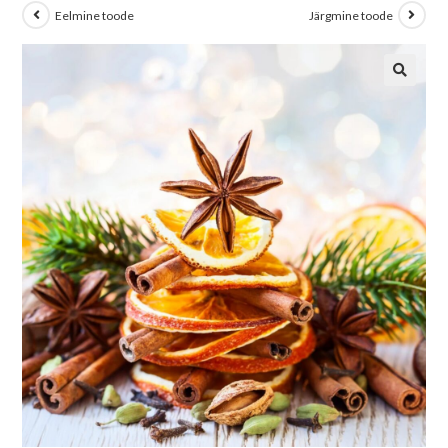
Eelmine toode
Järgmine toode