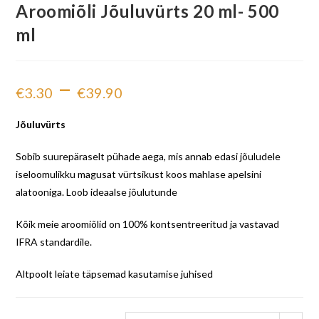
Aroomiõli Jõuluvürts 20 ml- 500
ml
–
€
3.30
€
39.90
Jõuluvürts
Sobib suurepäraselt pühade aega, mis annab edasi jõuludele
iseloomulikku magusat vürtsikust koos mahlase apelsini
alatooniga. Loob ideaalse jõulutunde
Kõik meie aroomiõlid on 100% kontsentreeritud ja vastavad
IFRA standardile.
Altpoolt leiate täpsemad kasutamise juhised