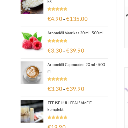
kg
Hinnanguga
A
€
4.90
€
135.00
–
5.00
/ 5
Aroomiõli Vaarikas 20 ml- 500 ml
Hinnanguga
€
3.30
€
39.90
–
5.00
/ 5
Aroomiõli Cappuccino 20 ml - 500
ml
Hinnanguga
€
3.30
€
39.90
–
5.00
/ 5
TEE ISE HUULEPALSAMEID
komplekt
Hinnanguga
€
19.90