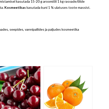
mistamisel kasutada 15-20 g aroomiõli 1 kg rasvade/õlide
ta.
Kosmeetikas
kasutada kuni 1 % ulatuses toote massist.
ades, seepides, vannipallides ja paljudes kosmeetika