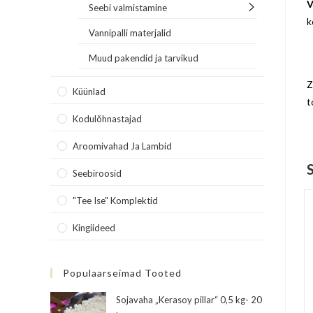
V
Seebi valmistamine
k
Vannipalli materjalid
Muud pakendid ja tarvikud
Z
Küünlad
t
Kodulõhnastajad
Aroomivahad Ja Lambid
Seebiroosid
"Tee Ise" Komplektid
Kingiideed
Populaarseimad Tooted
Sojavaha „Kerasoy pillar“ 0,5 kg- 20