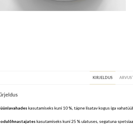
KIRJELDUS
ARVUST
irjeldus
üünlavahades
kasutamiseks kuni 10 %, täpne lisatav kogus iga vahatüübi
odulõhnastajates
kasutamiseks kuni 25 % ulatuses, segatuna spetsiaal