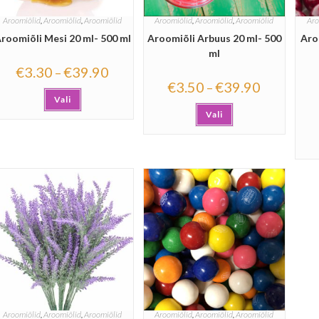
Aroomiõlid
,
Aroomiõlid
,
Aroomiõlid
Aroomiõlid
,
Aroomiõlid
,
Aroomiõlid
Aro
roomiõli Mesi 20 ml- 500 ml
Aroomiõli Arbuus 20 ml- 500
Aro
ml
€
3.30
€
39.90
–
€
3.50
€
39.90
–
Vali
Vali
Aroomiõlid
,
Aroomiõlid
,
Aroomiõlid
Aroomiõlid
,
Aroomiõlid
,
Aroomiõlid