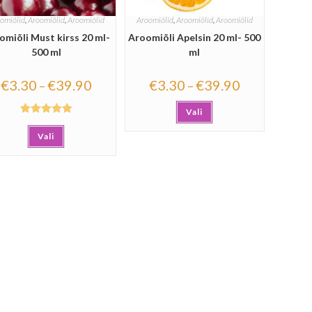
omiõlid
,
Aroomiõlid
,
Aroomiõlid
Aroomiõlid
,
Aroomiõlid
,
Aroomiõlid
omiõli Must kirss 20 ml-
Aroomiõli Apelsin 20 ml- 500
500 ml
ml
€
3.30
€
39.90
€
3.30
€
39.90
–
–
Vali
Hinnanguga
Vali
5.00
/ 5