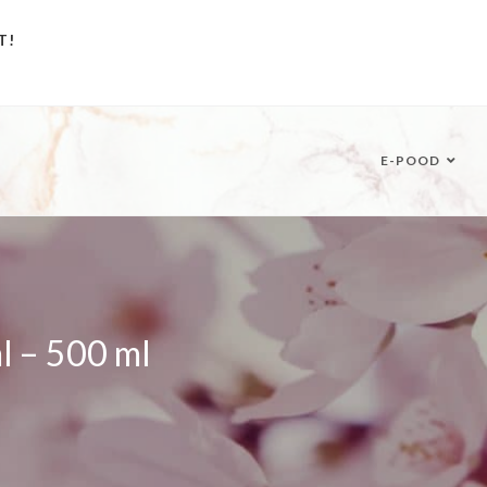
T!
E-POOD
l – 500 ml