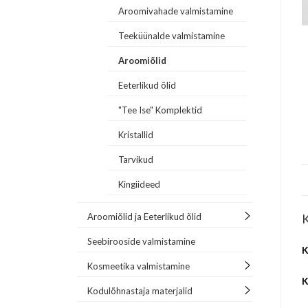
Aroomivahade valmistamine
Teeküünalde valmistamine
Aroomiõlid
Eeterlikud õlid
"Tee Ise" Komplektid
Kristallid
Tarvikud
Kingiideed
Aroomiõlid ja Eeterlikud õlid
K
Seebirooside valmistamine
K
Kosmeetika valmistamine
K
Kodulõhnastaja materjalid