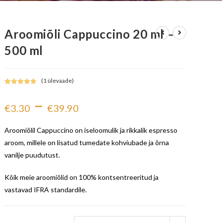
Aroomiõli Cappuccino 20 ml –
500 ml
(
1
ülevaade)
Hinnatud
1
–
5.00
/5
€
3.30
€
39.90
kliendi
hinnangu
põhjal
Aroomiõlil Cappuccino on iseloomulik ja rikkalik espresso
aroom, millele on lisatud tumedate kohviubade ja õrna
vanilje puudutust.
Kõik meie aroomiõlid on 100% kontsentreeritud ja
vastavad IFRA standardile.