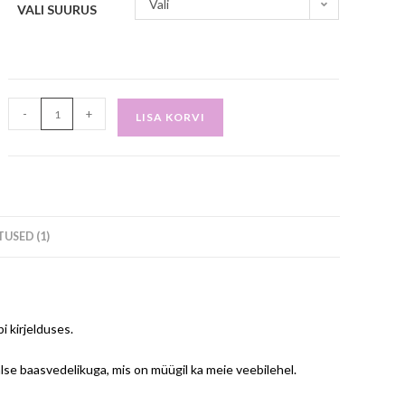
Vali
VALI SUURUS
-
+
LISA KORVI
USED (1)
 kirjelduses.
se baasvedelikuga, mis on müügil ka meie veebilehel.