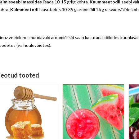
almisseebi massides
lisada 10-15 g/kg kohta.
Kuummeetodil
seebi val
ohta.
Külmmeetodil
kasutades 30-35 g aroomiõli 1 kg rasvade/õlide koh
inuz veebilehel müüdavaid aroomiõlisid saab kasutada kõikides küünlavah
oodetes (v.a huulevõietes).
Seotud tooted