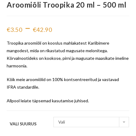
Aroomiõli Troopika 20 ml – 500 ml
–
€
3.50
€
42.90
Troopika aroomiõli on kooslus mahlakatest Kariibimere
mangodest, mida on rikastatud magusate melonitega.
Kõrvalnootideks on kookose, pirni ja magusate maasikate imeline
harmoonia.
Kõik meie aroomiõlid on 100% kontsentreeritud ja vastavad
IFRA standardile.
Allpool leiate täpsemad kasutamise juhised.
Vali
VALI SUURUS