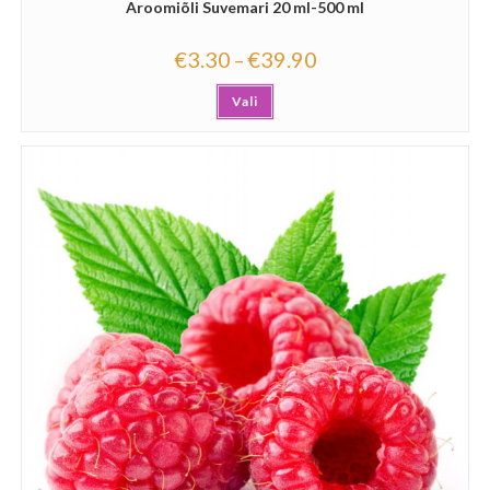
Aroomiõli Suvemari 20 ml-500 ml
€
3.30
€
39.90
–
Vali