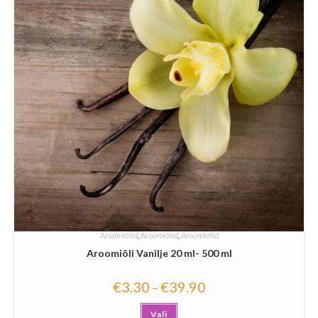
Aroomiõlid
,
Aroomiõlid
,
Aroomiõlid
Aroomiõli Vanilje 20 ml- 500 ml
€
3.30
€
39.90
–
Vali