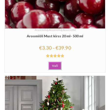
Aroomiõlid
,
Aroomiõlid
,
Aroomiõlid
Aroomiõli Must kirss 20 ml- 500 ml
€
3.30
€
39.90
–
Hinnanguga
Vali
5.00
/ 5