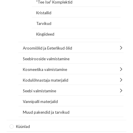
"Tee Ise" Komplektid
Kristallid
Tarvikud
Kingiideed
Aroomiõlid ja Eeterlikud õlid
Seebirooside valmistamine
Kosmeetika valmistamine
Kodulõhnastaja materjalid
Seebi valmistamine
Vannipalli materjalid
Muud pakendid ja tarvikud
Küünlad