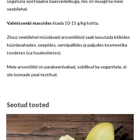
segatuna spetsiaalse baasvedelikuga, mis on müügil ka meie
veebilehel.
Valmisseebi massides
lisada 10-15 g/kg kohta.
Zinuz veebilehel müüdavaid aroomiõlisid saab kasutada kõikides
küünlavahades, seepides, vannipallides ja paljudes kosmeetika
toodetes (v.a huulevõietes).
Meie aroomiõlid on parabeenivabad, sobilikud ka veganitele, ei
ole loomade peal testitud.
Seotud tooted