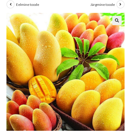
Eelmine toode
Järgmine toode