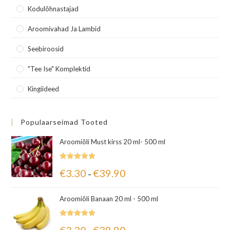
Kodulõhnastajad
Aroomivahad Ja Lambid
Seebiroosid
"Tee Ise" Komplektid
Kingiideed
Populaarseimad Tooted
Aroomiõli Must kirss 20 ml- 500 ml
Hinnanguga
€
3.30
€
39.90
–
5.00
/ 5
Aroomiõli Banaan 20 ml - 500 ml
Hinnanguga