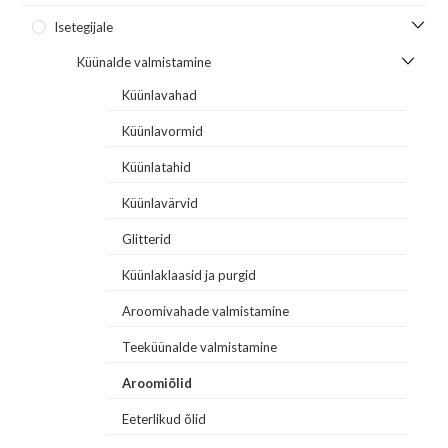
Isetegijale
Küünalde valmistamine
Küünlavahad
Küünlavormid
Küünlatahid
Küünlavärvid
Glitterid
Küünlaklaasid ja purgid
Aroomivahade valmistamine
Teeküünalde valmistamine
Aroomiõlid
Eeterlikud õlid