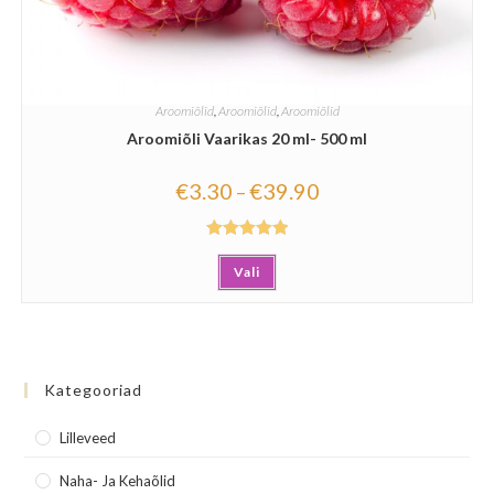
Aroomiõlid
,
Aroomiõlid
,
Aroomiõlid
Aroomiõli Vaarikas 20 ml- 500 ml
€
3.30
€
39.90
–
Hinnanguga
Vali
5.00
/ 5
Kategooriad
Lilleveed
Naha- Ja Kehaõlid