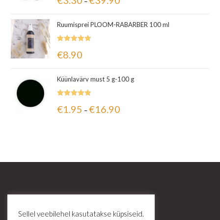
€
3.30
€
39.90
–
5.00
/ 5
Ruumisprei PLOOM-RABARBER 100 ml
Hinnanguga
€
8.90
5.00
/ 5
Küünlavärv must 5 g-100 g
Hinnanguga
€
1.95
€
16.90
–
5.00
/ 5
Sellel veebilehel kasutatakse küpsiseid.