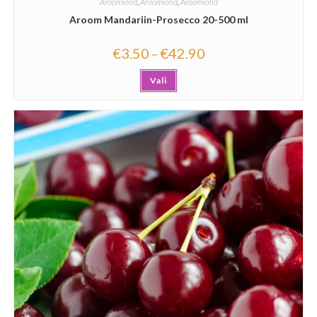
Aroomiõlid
,
Aroomiõlid
,
Aroomiõlid
Aroom Mandariin-Prosecco 20-500 ml
€
3.50
€
42.90
–
Vali