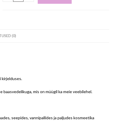
USED (0)
kirjelduses.
 baasvedelikuga, mis on müügil ka meie veebilehel.
ades, seepides, vannipallides ja paljudes kosmeetika