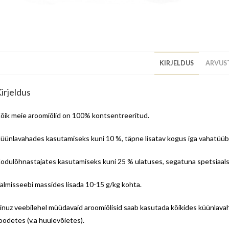
KIRJELDUS
ARVUST
irjeldus
õik meie aroomiõlid on 100% kontsentreeritud.
üünlavahades kasutamiseks kuni 10 %, täpne lisatav kogus iga vahatüübi 
odulõhnastajates kasutamiseks kuni 25 % ulatuses, segatuna spetsiaalse
almisseebi massides lisada 10-15 g/kg kohta.
inuz veebilehel müüdavaid aroomiõlisid saab kasutada kõikides küünlavah
oodetes (v.a huulevõietes).