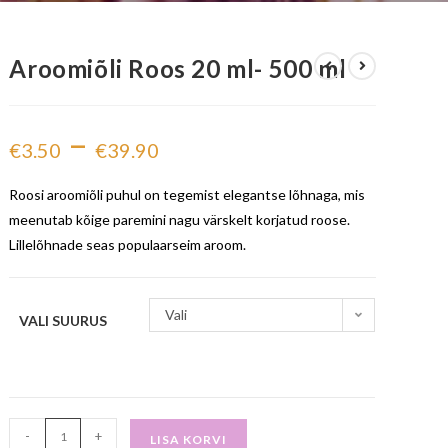
Aroomiõli Roos 20 ml- 500 ml
–
€
3.50
€
39.90
Roosi aroomiõli puhul on tegemist elegantse lõhnaga, mis
meenutab kõige paremini nagu värskelt korjatud roose.
Lillelõhnade seas populaarseim aroom.
Vali
VALI SUURUS
-
+
LISA KORVI