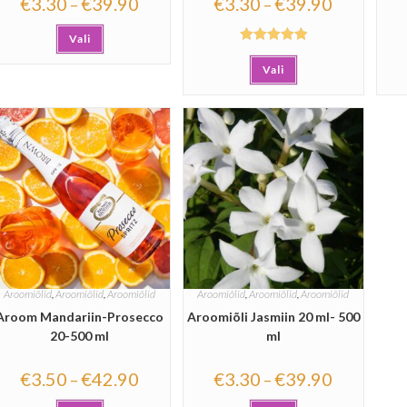
€
3.30
€
39.90
€
3.30
€
39.90
–
–
Vali
Hinnanguga
Vali
5.00
/ 5
Aroomiõlid
,
Aroomiõlid
,
Aroomiõlid
Aroomiõlid
,
Aroomiõlid
,
Aroomiõlid
Aroom Mandariin-Prosecco
Aroomiõli Jasmiin 20 ml- 500
20-500 ml
ml
€
3.50
€
42.90
€
3.30
€
39.90
–
–