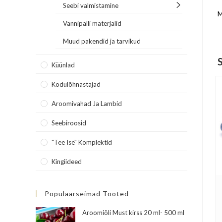
Seebi valmistamine
M
Vannipalli materjalid
Muud pakendid ja tarvikud
Küünlad
Kodulõhnastajad
Aroomivahad Ja Lambid
Seebiroosid
"Tee Ise" Komplektid
Kingiideed
Populaarseimad Tooted
Aroomiõli Must kirss 20 ml- 500 ml