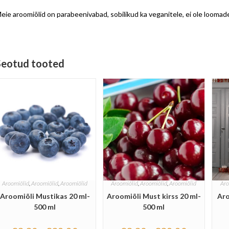
eie aroomiõlid on parabeenivabad, sobilikud ka veganitele, ei ole loomade
Seotud tooted
Aroomiõlid
,
Aroomiõlid
,
Aroomiõlid
Aroomiõlid
,
Aroomiõlid
,
Aroomiõlid
Aro
Aroomiõli Mustikas 20 ml-
Aroomiõli Must kirss 20 ml-
Aro
500 ml
500 ml