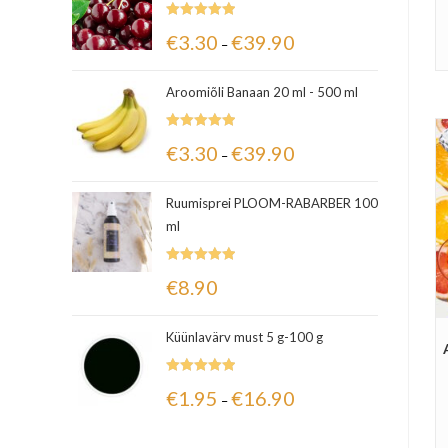
Hinnanguga
€
3.30
€
39.90
–
5.00
/ 5
Aroomiõli Banaan 20 ml - 500 ml
Hinnanguga
€
3.30
€
39.90
–
5.00
/ 5
Ruumisprei PLOOM-RABARBER 100
ml
Hinnanguga
€
8.90
5.00
/ 5
Küünlavärv must 5 g-100 g
Hinnanguga
€
1.95
€
16.90
–
5.00
/ 5