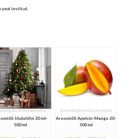
 peal testitud.
omiõlid
,
Aroomiõlid
,
Aroomiõlid
Aroomiõlid
,
Aroomiõlid
,
Aroomiõlid
omiõli Jõululõhn 20 ml-
Aroomiõli Apelsin-Mango 20-
500 ml
500 ml