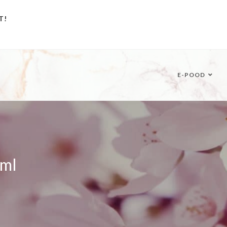
T!
E-POOD
 ml