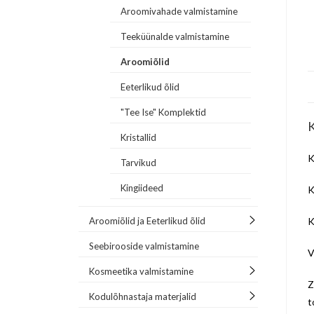
Aroomivahade valmistamine
Teeküünalde valmistamine
Aroomiõlid
Eeterlikud õlid
"Tee Ise" Komplektid
K
Kristallid
K
Tarvikud
Kingiideed
K
Aroomiõlid ja Eeterlikud õlid
K
Seebirooside valmistamine
V
Kosmeetika valmistamine
Z
Kodulõhnastaja materjalid
t