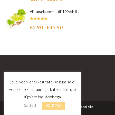
5.00
/ 5
Viinamarjaseemne õli 100 ml- 5 L
Hinnanguga
€
2.90
€
45.90
–
5.00
/ 5
Sellel veebilehel kasutatakse küpsiseid.
Veebilehe kasutamist jätkates nõustute
küpsiste kasutamisega.
Sätted
NÕUSTUN
Kontakt
Tellimustingimused
Privaatsuspoliitika