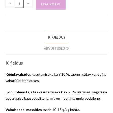
-
+
LISA KORVI
KIRJELDUS
ARVUSTUSED (0)
Kirjeldus
Küünlavahades
kasutamiseks kuni 10 %, täpne lisatav kogus iga
vahatüübi kirjelduses.
Kodulõhnastajates
kasutamiseks kuni 25 % ulatuses, segatuna
spetsiaalse baasvedelikuga, mis on müügil ka meie veebilehel.
Valmisseebi massides
lisada 10-15 g/kg kohta.