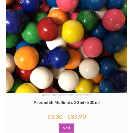
Aroomiõlid
,
Aroomiõlid
,
Aroomiõlid
Aroomiõli Mullinäts 20 ml- 500 ml
€
3.30
€
39.90
–
Vali