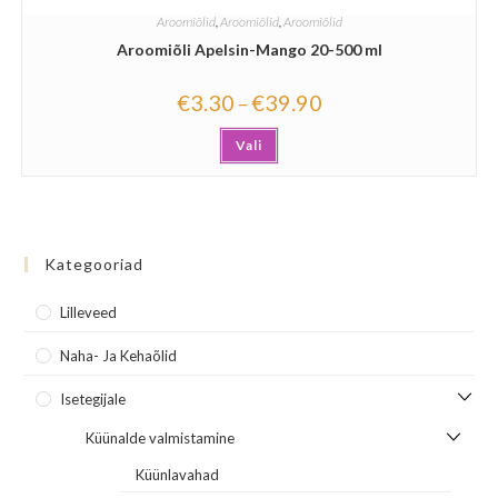
Aroomiõlid
,
Aroomiõlid
,
Aroomiõlid
Aroomiõli Apelsin-Mango 20-500 ml
€
3.30
€
39.90
–
Vali
Kategooriad
Lilleveed
Naha- Ja Kehaõlid
Isetegijale
Küünalde valmistamine
Küünlavahad