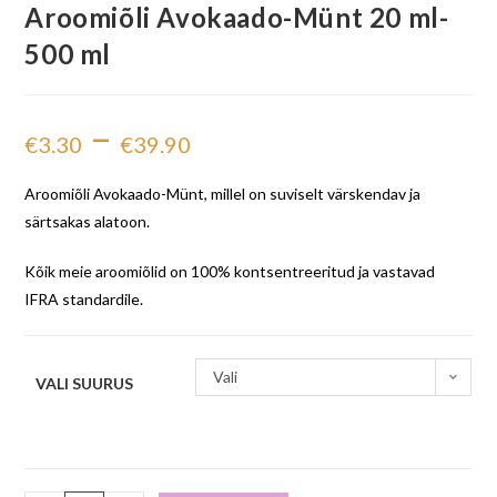
Aroomiõli Avokaado-Münt 20 ml-
500 ml
–
€
3.30
€
39.90
Aroomiõli Avokaado-Münt, millel on suviselt värskendav ja
särtsakas alatoon.
Kõik meie aroomiõlid on 100% kontsentreeritud ja vastavad
IFRA standardile.
Vali
VALI SUURUS