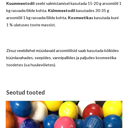
Kuummeetodil
seebi valmistamisel kasutada 15-20 g aroomiõli 1
kg rasvade/õlide kohta.
Külmmeetodil
kasutades 30-35 g
aroomiõli 1 kg rasvade/õlide kohta.
Kosmeetikas
kasutada kuni
1 % ulatuses toote massist.
Zinuz veebilehel müüdavaid aroomiõlisid saab kasutada kõikides
küünlavahades, seepides, vannipallides ja paljudes kosmeetika
toodetes (v.a huulevõietes).
Seotud tooted