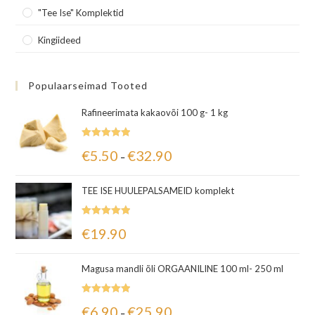
"Tee Ise" Komplektid
Kingiideed
Populaarseimad Tooted
Rafineerimata kakaovõi 100 g- 1 kg
Hinnanguga
€
5.50
€
32.90
–
5.00
/ 5
TEE ISE HUULEPALSAMEID komplekt
Hinnanguga
€
19.90
5.00
/ 5
Magusa mandli õli ORGAANILINE 100 ml- 250 ml
Hinnanguga
€
6.90
€
25.90
–