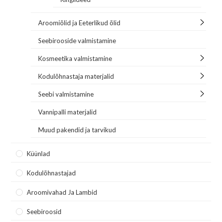
Aroomiõlid ja Eeterlikud õlid
Seebirooside valmistamine
Kosmeetika valmistamine
Kodulõhnastaja materjalid
Seebi valmistamine
Vannipalli materjalid
Muud pakendid ja tarvikud
Küünlad
Kodulõhnastajad
Aroomivahad Ja Lambid
Seebiroosid