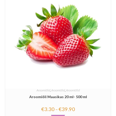
Aroomiõlid
,
Aroomiõlid
,
Aroomiõlid
Aroomiõli Maasikas 20 ml- 500 ml
€
3.30
€
39.90
–