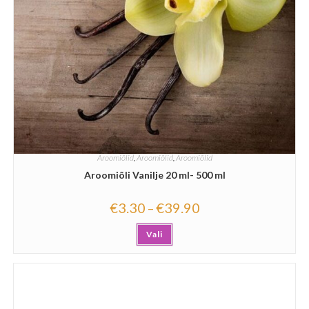
Aroomiõlid
,
Aroomiõlid
,
Aroomiõlid
Aroomiõli Vanilje 20 ml- 500 ml
€
3.30
€
39.90
–
Vali