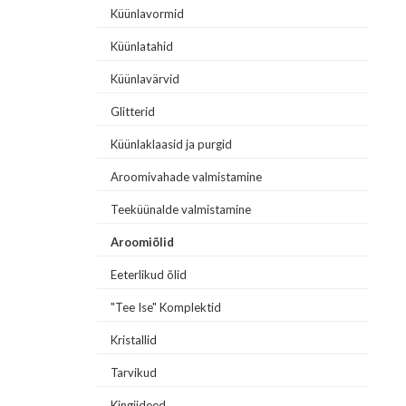
Küünlavormid
Küünlatahid
Küünlavärvid
Glitterid
Küünlaklaasid ja purgid
Aroomivahade valmistamine
Teeküünalde valmistamine
Aroomiõlid
Eeterlikud õlid
"Tee Ise" Komplektid
Kristallid
Tarvikud
Kingiideed