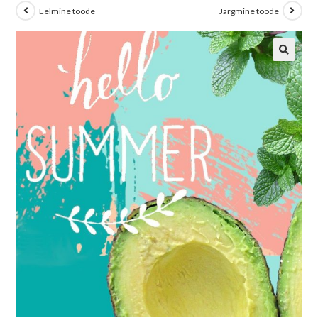
Eelmine toode
Järgmine toode