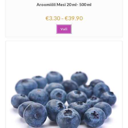
Aroomiõli Mesi 20 ml- 500 ml
€
3.30
€
39.90
–
Vali