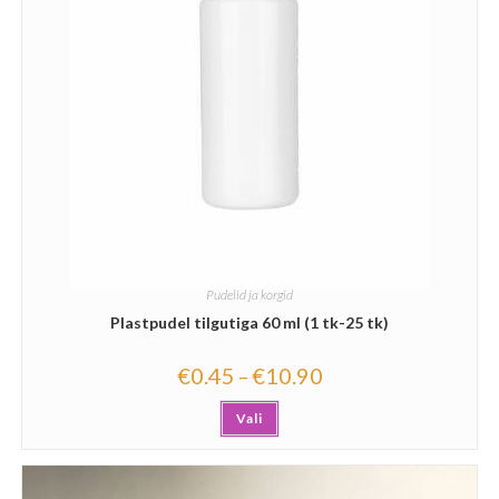
Pudelid ja korgid
Plastpudel tilgutiga 60 ml (1 tk-25 tk)
€
0.45
€
10.90
–
Vali