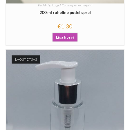
Pudelid ja korgid
,
Ruumisprei materjalid
200 ml roheline pudel sprei
€
1.30
Lisa korvi
LAOST OTSAS