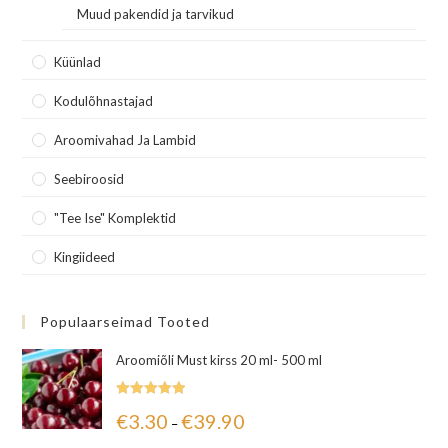
Muud pakendid ja tarvikud
Küünlad
Kodulõhnastajad
Aroomivahad Ja Lambid
Seebiroosid
"Tee Ise" Komplektid
Kingiideed
Populaarseimad Tooted
Aroomiõli Must kirss 20 ml- 500 ml
Hinnanguga
€
3.30
€
39.90
–
5.00
/ 5