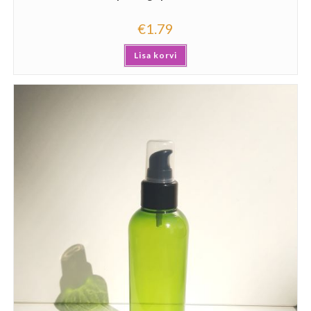
€
1.79
Lisa korvi