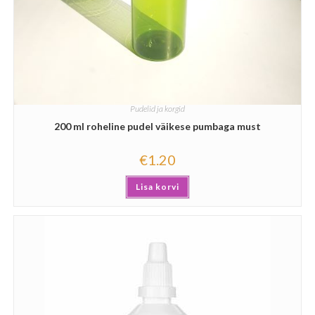
Pudelid ja korgid
200 ml roheline pudel väikese pumbaga must
€
1.20
Lisa korvi