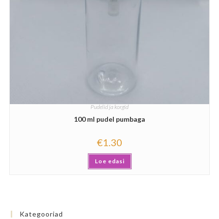
Pudelid ja korgid
100 ml pudel pumbaga
€
1.30
Loe edasi
Kategooriad