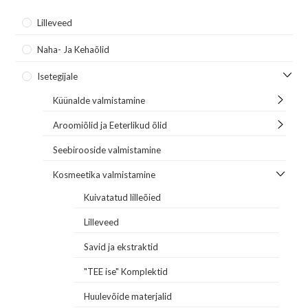
Lilleveed
Naha- Ja Kehaõlid
Isetegijale
Küünalde valmistamine
Aroomiõlid ja Eeterlikud õlid
Seebirooside valmistamine
Kosmeetika valmistamine
Kuivatatud lilleõied
Lilleveed
Savid ja ekstraktid
"TEE ise" Komplektid
Huulevõide materjalid