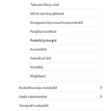
Taimsed õlid ja võid
MICA värvid ja glitterid
Emulgaatorid ja muud komponendid
Purgid ja toorikud
Pudelid ja korgid
Aroomiõlid
Eeterlikud õlid
Kristallid
Kingiideed
Kodulõhnastaja materjalid
Seebi valmistamine
Vannipalli materjalid