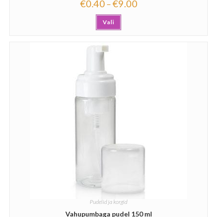
€
0.40
€
9.00
–
Vali
Pudelid ja korgid
Vahupumbaga pudel 150 ml