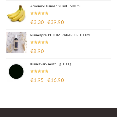
Aroomiõli Banaan 20 ml - 500 ml
Hinnanguga
€
3.30
€
39.90
–
5.00
/ 5
Ruumisprei PLOOM-RABARBER 100 ml
Hinnanguga
€
8.90
5.00
/ 5
Küünlavärv must 5 g-100 g
Hinnanguga
€
1.95
€
16.90
–
5.00
/ 5