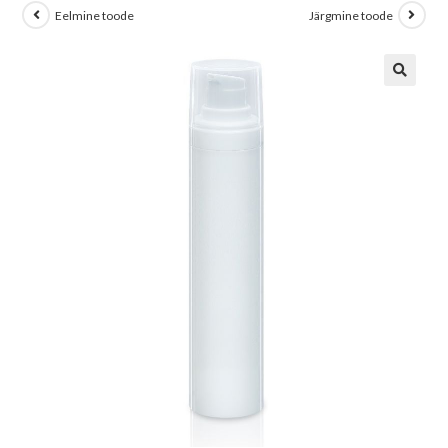
Eelmine toode
Järgmine toode