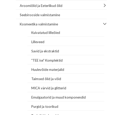
Aroomiõlid ja Eeterlikud õlid
Seebirooside valmistamine
Kosmeetika valmistamine
Kuivatatud lilleõied
Lilleveed
Savid ja ekstraktid
"TEE ise" Komplektid
Huulevõide materjalid
Taimsed õlid ja võid
MICA värvid ja glitterid
Emulgaatorid ja muud komponendid
Purgid ja toorikud