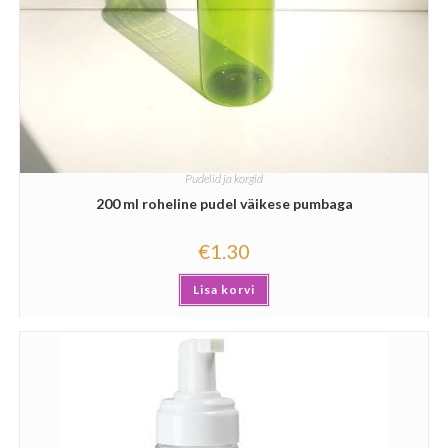
Pudelid ja korgid
200 ml roheline pudel väikese pumbaga
€
1.30
Lisa korvi