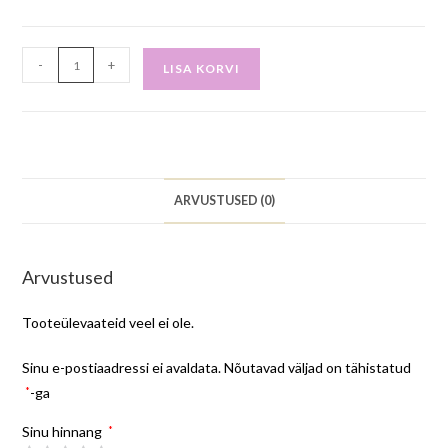
-
+
LISA KORVI
ARVUSTUSED (0)
Arvustused
Tooteülevaateid veel ei ole.
Sinu e-postiaadressi ei avaldata.
Nõutavad väljad on tähistatud
*
-ga
Sinu hinnang
*