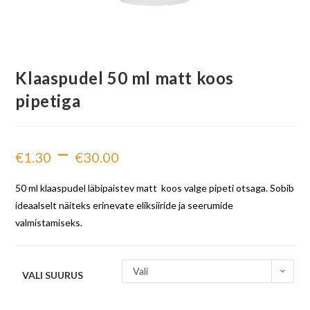
Klaaspudel 50 ml matt koos
pipetiga
–
€
1.30
€
30.00
50 ml klaaspudel läbipaistev matt koos valge pipeti otsaga. Sobib
ideaalselt näiteks erinevate eliksiiride ja seerumide
valmistamiseks.
Vali
VALI SUURUS