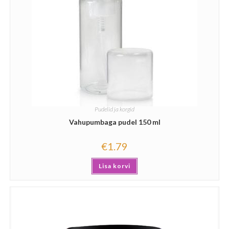
Pudelid ja korgid
Vahupumbaga pudel 150 ml
€
1.79
Lisa korvi