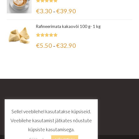
Hinnanguga
€
3.30
€
39.90
–
5.00
/ 5
Rafineerimata kakaovõi 100 g- 1 kg
Hinnanguga
€
5.50
€
32.90
–
5.00
/ 5
Sellel veebilehel kasutatakse küpsiseid.
Veebilehe kasutamist jätkates nõustute
küpsiste kasutamisega.