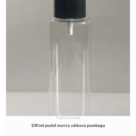
Pudelid ja korgid
100 ml pudel musta väikese pumbaga