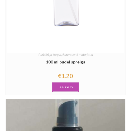
Pudelid ja korgid
,
Ruumisprei materjalid
100 ml pudel spreiga
€
1.20
Lisa korvi