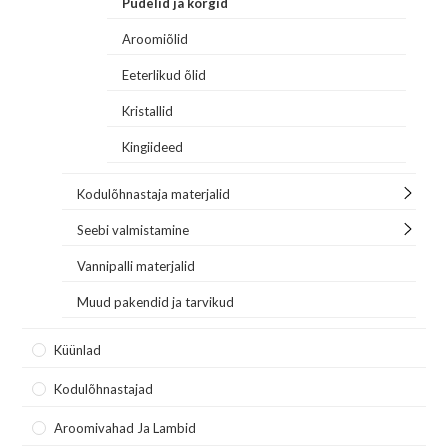
Pudelid ja korgid
Aroomiõlid
Eeterlikud õlid
Kristallid
Kingiideed
Kodulõhnastaja materjalid
Seebi valmistamine
Vannipalli materjalid
Muud pakendid ja tarvikud
Küünlad
Kodulõhnastajad
Aroomivahad Ja Lambid