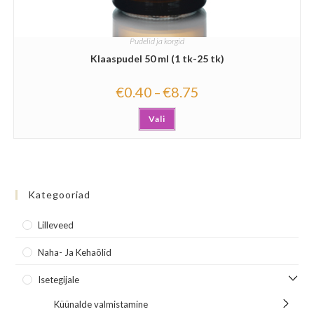
Pudelid ja korgid
Klaaspudel 50 ml (1 tk-25 tk)
€
0.40
€
8.75
–
Vali
Kategooriad
Lilleveed
Naha- Ja Kehaõlid
Isetegijale
Küünalde valmistamine