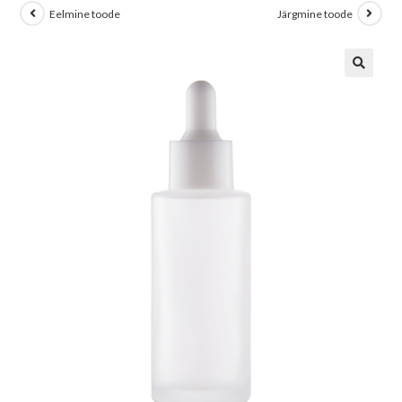
Eelmine toode
Järgmine toode