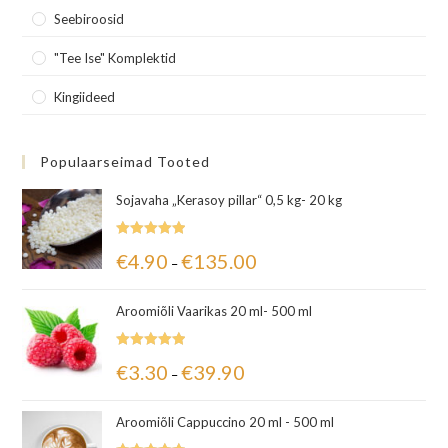
Seebiroosid
"Tee Ise" Komplektid
Kingiideed
Populaarseimad Tooted
Sojavaha „Kerasoy pillar“ 0,5 kg- 20 kg
Hinnanguga
€
4.90
€
135.00
–
5.00
/ 5
Aroomiõli Vaarikas 20 ml- 500 ml
Hinnanguga
€
3.30
€
39.90
–
5.00
/ 5
Aroomiõli Cappuccino 20 ml - 500 ml