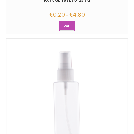
Kork GL 18 (1 tk- 25 tk)
€
0.20
€
4.80
–
Vali