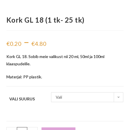
Kork GL 18 (1 tk- 25 tk)
–
€
0.20
€
4.80
Kork GL 18. Sobib meie valikust nii 20 ml, 50ml ja 100ml
klaaspudelile.
Materjal: PP plastik.
Vali
VALI SUURUS