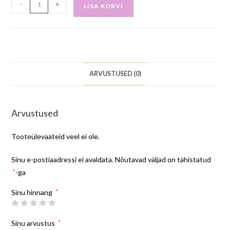
-
+
LISA KORVI
ARVUSTUSED (0)
Arvustused
Tooteülevaateid veel ei ole.
Sinu e-postiaadressi ei avaldata.
Nõutavad väljad on tähistatud
*
-ga
Sinu hinnang
*
Sinu arvustus
*