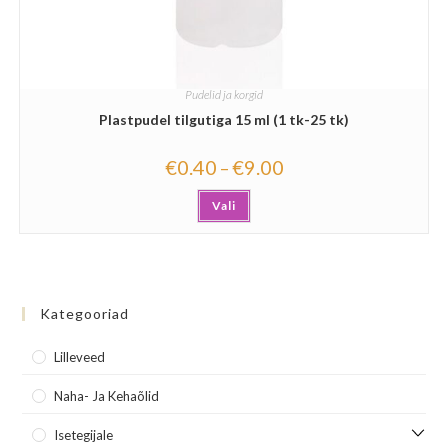
Pudelid ja korgid
Plastpudel tilgutiga 15 ml (1 tk-25 tk)
€
0.40
€
9.00
–
Vali
Kategooriad
Lilleveed
Naha- Ja Kehaõlid
Isetegijale