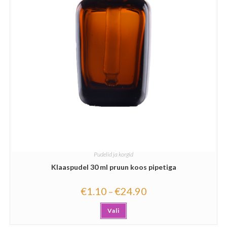
Pudelid ja korgid
Klaaspudel 30 ml pruun koos pipetiga
€
1.10
€
24.90
–
Vali