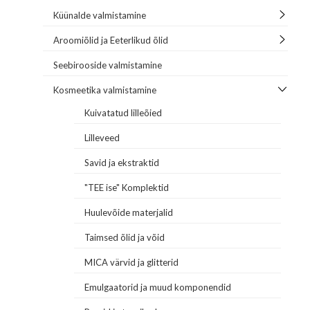
Küünalde valmistamine
Aroomiõlid ja Eeterlikud õlid
Seebirooside valmistamine
Kosmeetika valmistamine
Kuivatatud lilleõied
Lilleveed
Savid ja ekstraktid
"TEE ise" Komplektid
Huulevõide materjalid
Taimsed õlid ja võid
MICA värvid ja glitterid
Emulgaatorid ja muud komponendid