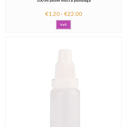
100 ml pudel musta pumbaga
€
1.20
€
22.00
–
Vali