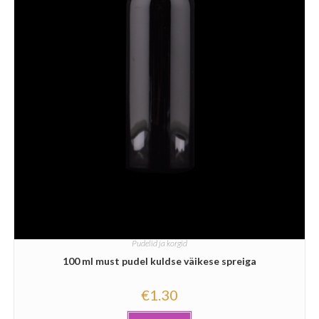
Pudelid ja korgid
100 ml must pudel kuldse väikese spreiga
€
1.30