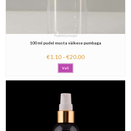
Pudelid ja korgid
100 ml pudel musta väikese pumbaga
€
1.10
€
20.00
–
Vali