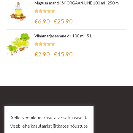
Magusa mandli õli ORGAANILINE 100 ml- 250 ml
Hinnanguga
€
6.90
€
25.90
–
5.00
/ 5
Viinamarjaseemne õli 100 ml- 5 L
Hinnanguga
€
2.90
€
45.90
–
5.00
/ 5
Sellel veebilehel kasutatakse küpsiseid.
Veebilehe kasutamist jätkates nõustute