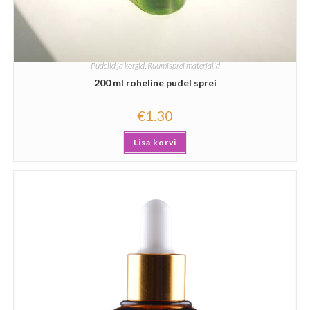
Pudelid ja korgid
,
Ruumisprei materjalid
200 ml roheline pudel sprei
€
1.30
Lisa korvi