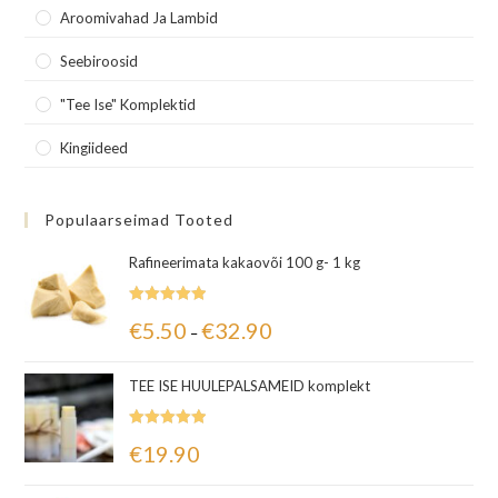
Aroomivahad Ja Lambid
Seebiroosid
"Tee Ise" Komplektid
Kingiideed
Populaarseimad Tooted
Rafineerimata kakaovõi 100 g- 1 kg
Hinnanguga
€
5.50
€
32.90
–
5.00
/ 5
TEE ISE HUULEPALSAMEID komplekt
Hinnanguga
€
19.90
5.00
/ 5