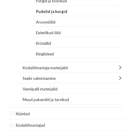
Purgid ja toorikud
Pudelid ja korgid
Aroomiõlid
Eeterlikud õlid
Kristallid
Kingiideed
Kodulõhnastaja materjalid
Seebi valmistamine
Vannipalli materjalid
Muud pakendid ja tarvikud
Küünlad
Kodulõhnastajad