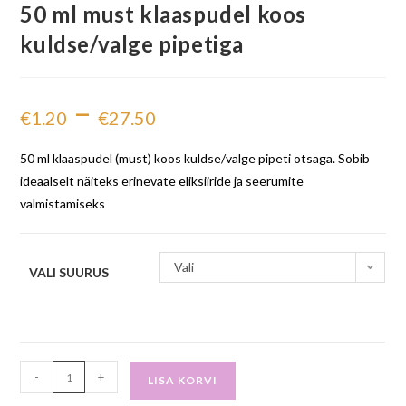
50 ml must klaaspudel koos
kuldse/valge pipetiga
–
€
1.20
€
27.50
50 ml klaaspudel (must) koos kuldse/valge pipeti otsaga. Sobib
ideaalselt näiteks erinevate eliksiiride ja seerumite
valmistamiseks
Vali
VALI SUURUS
-
+
LISA KORVI