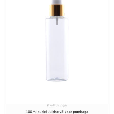
Pudelid ja korgid
100 ml pudel kuldse väikese pumbaga