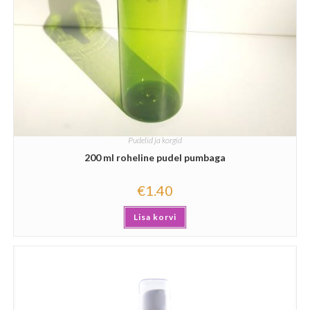
Pudelid ja korgid
200 ml roheline pudel pumbaga
€
1.40
Lisa korvi