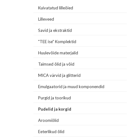
Kuivatatud lilleõied
Lilleveed
Savid ja ekstraktid
"TEE ise" Komplektid
Huulevõide materjalid
Taimsed õlid ja võid
MICA värvid ja glitterid
Emulgaatorid ja muud komponendid
Purgid ja toorikud
Pudelid ja korgid
Aroomiõlid
Eeterlikud õlid