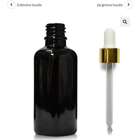
Eelmine toode
Järgmine toode