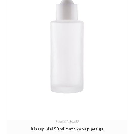
Pudelid ja korgid
Klaaspudel 50 ml matt koos pipetiga