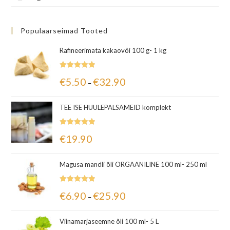
Populaarseimad Tooted
Rafineerimata kakaovõi 100 g- 1 kg
Hinnanguga
€
5.50
€
32.90
–
5.00
/ 5
TEE ISE HUULEPALSAMEID komplekt
Hinnanguga
€
19.90
5.00
/ 5
Magusa mandli õli ORGAANILINE 100 ml- 250 ml
Hinnanguga
€
6.90
€
25.90
–
5.00
/ 5
Viinamarjaseemne õli 100 ml- 5 L