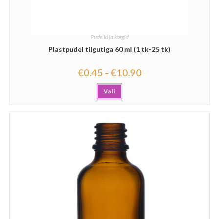
Pudelid ja korgid
Plastpudel tilgutiga 60 ml (1 tk-25 tk)
€
0.45
€
10.90
–
Vali