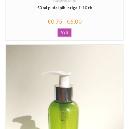
Pudelid ja korgid
50 ml pudel pihustiga 1-10 tk
€
0.75
€
6.00
–
Vali