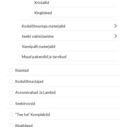
Kristallid
Kingiideed
Kodulõhnastaja materjalid
Seebi valmistamine
Vannipalli materjalid
Muud pakendid ja tarvikud
Küünlad
Kodulõhnastajad
Aroomivahad Ja Lambid
Seebiroosid
"Tee Ise" Komplektid
Kingiideed