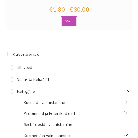
€
1.30
€
30.00
–
Vali
Kategooriad
Lilleveed
Naha- Ja Kehaõlid
Isetegijale
Küünalde valmistamine
Aroomiõlid ja Eeterlikud õlid
Seebirooside valmistamine
Kosmeetika valmistamine