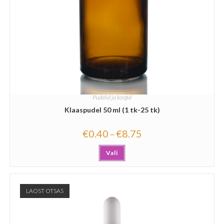
Pudelid ja korgid
Klaaspudel 50 ml (1 tk-25 tk)
€
0.40
€
8.75
–
Vali
LAOST OTSAS