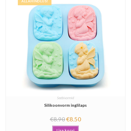
ALLAHINDLUS!
Seebivormid
Silikoonvorm inglilaps
€
8.90
€
8.50
Lisa korvi