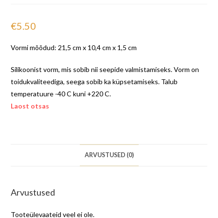
€
5.50
Vormi mõõdud: 21,5 cm x 10,4 cm x 1,5 cm
Silikoonist vorm, mis sobib nii seepide valmistamiseks. Vorm on
toidukvaliteediga, seega sobib ka küpsetamiseks. Talub
temperatuure -40 C kuni +220 C.
Laost otsas
ARVUSTUSED (0)
Arvustused
Tooteülevaateid veel ei ole.