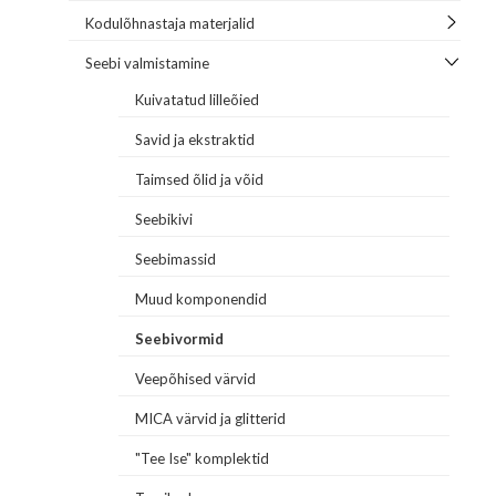
Kodulõhnastaja materjalid
Seebi valmistamine
Kuivatatud lilleõied
Savid ja ekstraktid
Taimsed õlid ja võid
Seebikivi
Seebimassid
Muud komponendid
Seebivormid
Veepõhised värvid
MICA värvid ja glitterid
"Tee Ise" komplektid