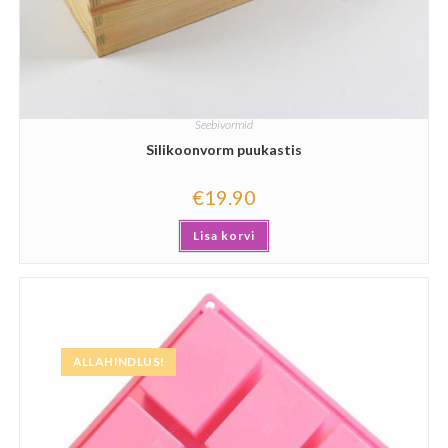
Seebivormid
Silikoonvorm puukastis
€
19.90
Lisa korvi
ALLAHINDLUS!