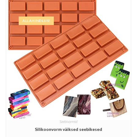
ALLAHINDLUS!
Seebivormid
Silikoonvorm väiksed seebikesed