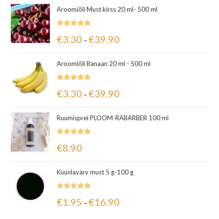
Aroomiõli Must kirss 20 ml- 500 ml
Hinnanguga
€
3.30
€
39.90
–
5.00
/ 5
Aroomiõli Banaan 20 ml - 500 ml
Hinnanguga
€
3.30
€
39.90
–
5.00
/ 5
Ruumisprei PLOOM-RABARBER 100 ml
Hinnanguga
€
8.90
5.00
/ 5
Küünlavärv must 5 g-100 g
Hinnanguga
€
1.95
€
16.90
–
5.00
/ 5