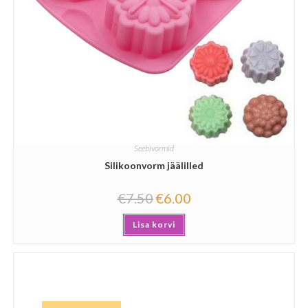
Seebivormid
Silikoonvorm jäälilled
€
7.50
€
6.00
Lisa korvi