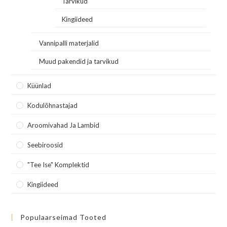
Tarvikud
Kingiideed
Vannipalli materjalid
Muud pakendid ja tarvikud
Küünlad
Kodulõhnastajad
Aroomivahad Ja Lambid
Seebiroosid
"Tee Ise" Komplektid
Kingiideed
Populaarseimad Tooted