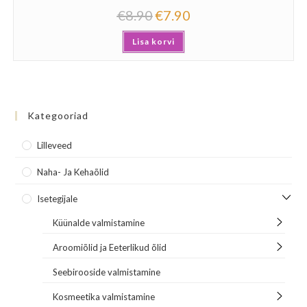
€
8.90
€
7.90
Lisa korvi
Kategooriad
Lilleveed
Naha- Ja Kehaõlid
Isetegijale
Küünalde valmistamine
Aroomiõlid ja Eeterlikud õlid
Seebirooside valmistamine
Kosmeetika valmistamine