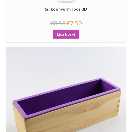
Seebivormid
Silikoonvorm roos 3D
€
8.50
€
7.50
Lisa korvi