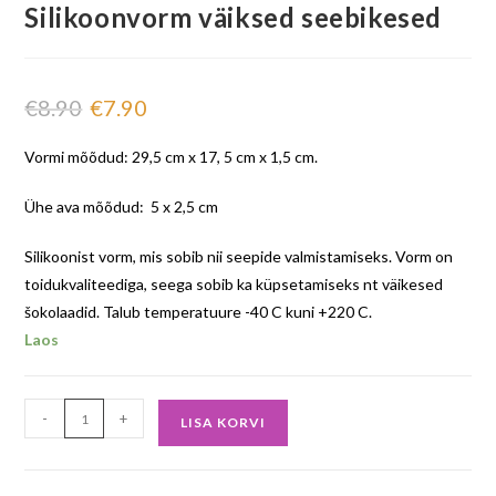
Silikoonvorm väiksed seebikesed
€
8.90
€
7.90
Vormi mõõdud: 29,5 cm x 17, 5 cm x 1,5 cm.
Ühe ava mõõdud: 5 x 2,5 cm
Silikoonist vorm, mis sobib nii seepide valmistamiseks. Vorm on
toidukvaliteediga, seega sobib ka küpsetamiseks nt väikesed
šokolaadid. Talub temperatuure -40 C kuni +220 C.
Laos
-
+
LISA KORVI