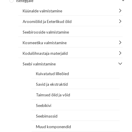
Isetegijale
Küünalde valmistamine
Aroomiõlid ja Eeterlikud õlid
Seebirooside valmistamine
Kosmeetika valmistamine
Kodulõhnastaja materjalid
Seebi valmistamine
Kuivatatud lilleõied
Savid ja ekstraktid
Taimsed õlid ja võid
Seebikivi
Seebimassid
Muud komponendid