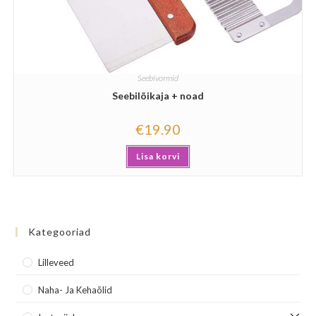
Seebivormid
Seebilõikaja + noad
€
19.90
Lisa korvi
Kategooriad
Lilleveed
Naha- Ja Kehaõlid