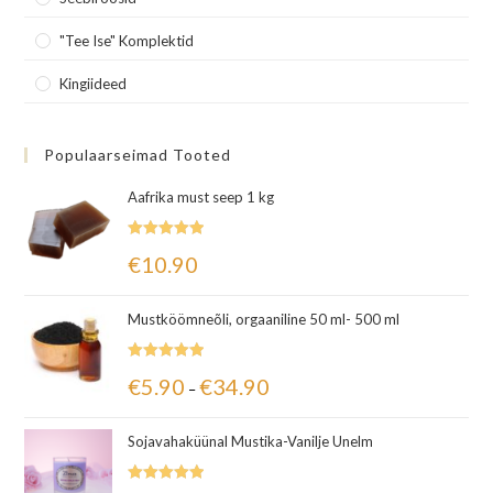
"Tee Ise" Komplektid
Kingiideed
Populaarseimad Tooted
Aafrika must seep 1 kg
Hinnanguga
€
10.90
5.00
/ 5
Mustköömneõli, orgaaniline 50 ml- 500 ml
Hinnanguga
€
5.90
€
34.90
–
5.00
/ 5
Sojavahaküünal Mustika-Vanilje Unelm