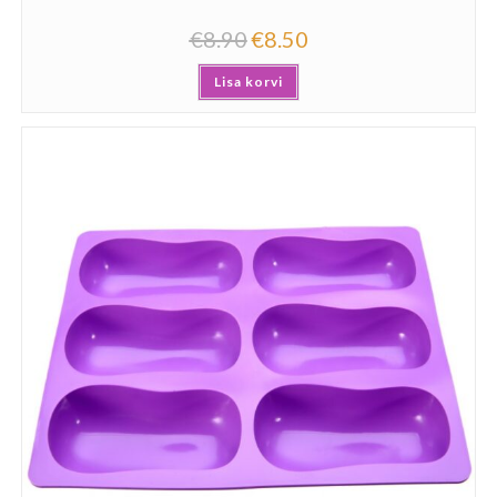
€
8.90
€
8.50
Lisa korvi