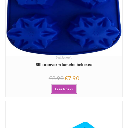
Seebivormid
Silikoonvorm lumehelbekesed
€
8.90
€
7.90
Lisa korvi