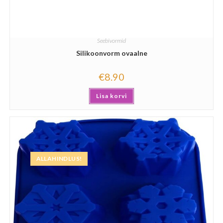
Seebivormid
Silikoonvorm ovaalne
€
8.90
Lisa korvi
ALLAHINDLUS!