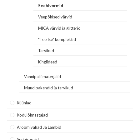
Seebivormid
Veepõhised värvid
MICA värvid ja glitterid
"Tee Ise" komplektid
Tarvikud
Kingiideed
Vannipalli materjalid
Muud pakendid ja tarvikud
Küünlad
Kodulõhnastajad
Aroomivahad Ja Lambid
Seebiroosid