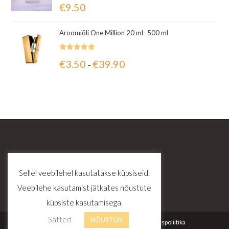
Hinnanguga
€
9.50
5.00
/ 5
Aroomiõli One Million 20 ml- 500 ml
Hinnanguga
€
3.50
€
39.90
–
5.00
/ 5
Sellel veebilehel kasutatakse küpsiseid.
Veebilehe kasutamist jätkates nõustute
küpsiste kasutamisega.
Sätted
NÕUSTUN
Kontakt
Tellimustingimused
Privaatsuspoliitika