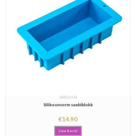
Seebivormid
Silikoonvorm seebiblokk
€
14.90
Lisa korvi