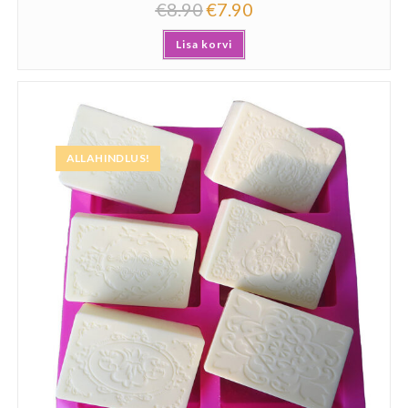
€
8.90
€
7.90
Lisa korvi
ALLAHINDLUS!