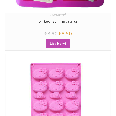
Seebivormid
Silikoonvorm mustriga
€
8.90
€
8.50
Lisa korvi