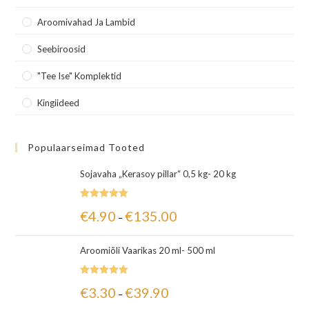
Aroomivahad Ja Lambid
Seebiroosid
"Tee Ise" Komplektid
Kingiideed
Populaarseimad Tooted
Sojavaha „Kerasoy pillar“ 0,5 kg- 20 kg
Hinnanguga
€
4.90
€
135.00
–
5.00
/ 5
Aroomiõli Vaarikas 20 ml- 500 ml
Hinnanguga
€
3.30
€
39.90
–
5.00
/ 5