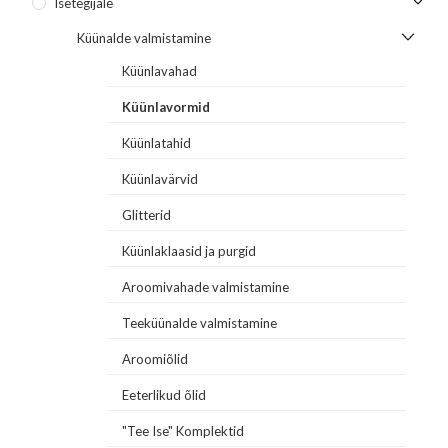
Isetegijale
Küünalde valmistamine
Küünlavahad
Küünlavormid
Küünlatahid
Küünlavärvid
Glitterid
Küünlaklaasid ja purgid
Aroomivahade valmistamine
Teeküünalde valmistamine
Aroomiõlid
Eeterlikud õlid
"Tee Ise" Komplektid