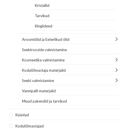
Kristallid
Tarvikud
Kingiideed
Aroomiõlid ja Eeterlikud õlid
Seebirooside valmistamine
Kosmeetika valmistamine
Kodulõhnastaja materjalid
Seebi valmistamine
Vannipalli materjalid
Muud pakendid ja tarvikud
Küünlad
Kodulõhnastajad