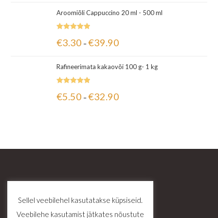
Aroomiõli Cappuccino 20 ml - 500 ml
Hinnanguga
€
3.30
€
39.90
–
5.00
/ 5
Rafineerimata kakaovõi 100 g- 1 kg
Hinnanguga
€
5.50
€
32.90
–
5.00
/ 5
Sellel veebilehel kasutatakse küpsiseid.
Veebilehe kasutamist jätkates nõustute