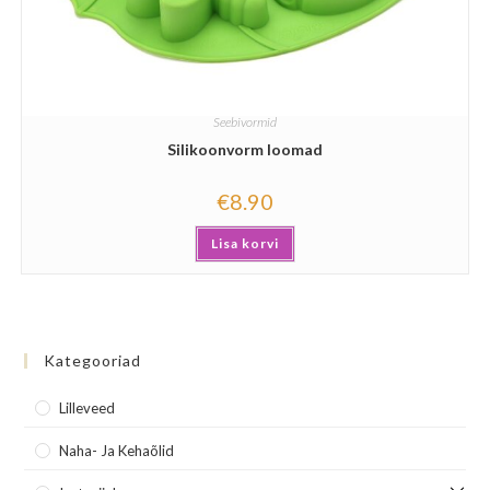
Seebivormid
Silikoonvorm loomad
€
8.90
Lisa korvi
Kategooriad
Lilleveed
Naha- Ja Kehaõlid