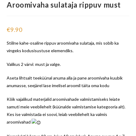
Aroomivaha sulataja rippuv must
€
9.90
Stiilne kahe-osaline rippuv aroomivaha sulataja, mis sobib ka
vingeks kodusisustuse elemendiks.
Valikus 2 värvi: must ja valge.
Aseta lihtsalt teeküünal anuma alla ja pane aroomivaha kuubik
anumasse, seejärel lase imelisel aroomil täita oma kodu
Kõik vajalikud materjalid aroomivahade valmistamiseks leiate
samuti meie veebilehelt (küünalde valmistamise kategooria alt).
Kes ise valmistada ei soovi, leiab veebilehelt ka valmis
aroomivahad