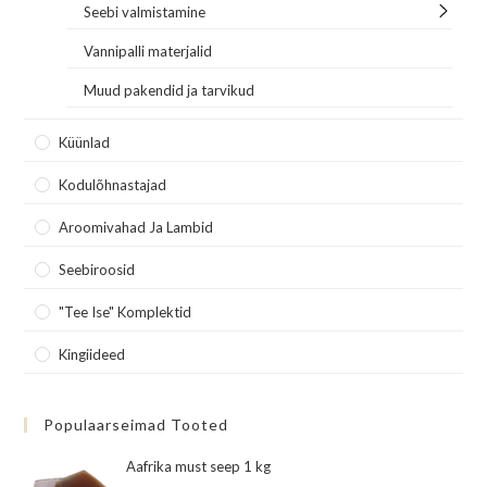
Seebi valmistamine
Vannipalli materjalid
Muud pakendid ja tarvikud
Küünlad
Kodulõhnastajad
Aroomivahad Ja Lambid
Seebiroosid
"Tee Ise" Komplektid
Kingiideed
Populaarseimad Tooted
Aafrika must seep 1 kg