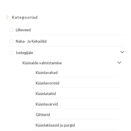
Kategooriad
Lilleveed
Naha- Ja Kehaõlid
Isetegijale
Küünalde valmistamine
Küünlavahad
Küünlavormid
Küünlatahid
Küünlavärvid
Glitterid
Küünlaklaasid ja purgid