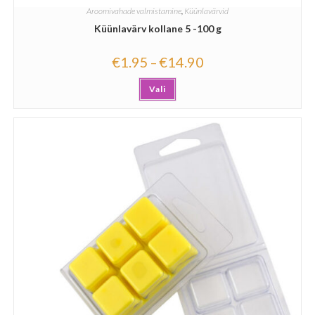
Aroomivahade valmistamine
,
Küünlavärvid
Küünlavärv kollane 5 -100 g
€
1.95
€
14.90
–
Vali