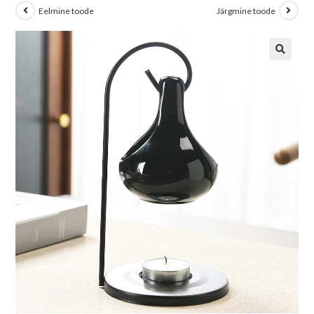
Eelmine toode
Järgmine toode