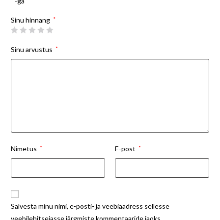
-ga
Sinu hinnang
*
Sinu arvustus
*
Nimetus
*
E-post
*
Salvesta minu nimi, e-posti- ja veebiaadress sellesse
veebilehitsejasse järgmiste kommentaaride jaoks.