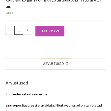
Komplekti kõrgus 19 cm, laius 10 cm (alus). Anuma suurus 4 x 7
cm.
Laos
-
+
LISA KORVI
ARVUSTUSED (0)
Arvustused
Tooteülevaateid veel ei ole.
Sinu e-postiaadressi ei avaldata.
Nõutavad väljad on tähistatud
*