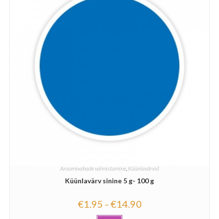
Aroomivahade valmistamine
,
Küünlavärvid
Küünlavärv sinine 5 g- 100 g
€
1.95
€
14.90
–