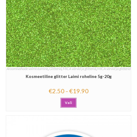
Aroomivahade valmistamine
,
Glitterid
,
MICA värvid ja glitterid
,
MICA värvid ja glitterid
Kosmeetiline glitter Laimi roheline 5g-20g
€
2.50
€
19.90
–
Vali