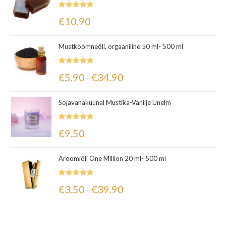
Hinnanguga
€
10.90
5.00
/ 5
Mustköömneõli, orgaaniline 50 ml- 500 ml
Hinnanguga
€
5.90
€
34.90
–
5.00
/ 5
Sojavahaküünal Mustika-Vanilje Unelm
Hinnanguga
€
9.50
5.00
/ 5
Aroomiõli One Million 20 ml- 500 ml
Hinnanguga
€
3.50
€
39.90
–
5.00
/ 5