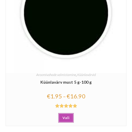
Aroomivahade valmistamine
,
Küünlavärvid
Küünlavärv must 5 g-100 g
€
1.95
€
16.90
–
Hinnanguga
Vali
5.00
/ 5