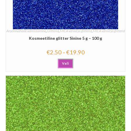
Aroomivahade valmistamine
,
Glitterid
,
MICA värvid ja glitterid
,
MICA värvid ja glitterid
Kosmeetiline glitter Sinine 5 g – 100 g
€
2.50
€
19.90
–
Vali