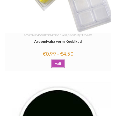
Aroomivahade valmistamine
,
Muud pakendid ja tarvikud
Aroomivaha vorm Kuubikud
€
0.99
€
4.50
–
Vali