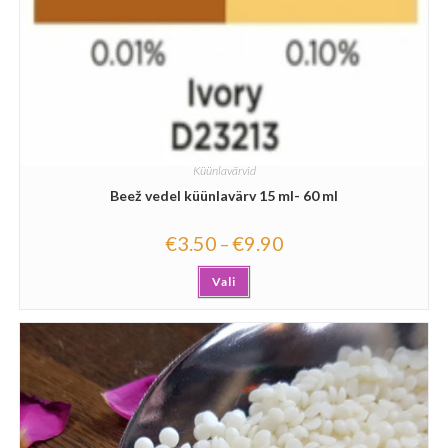
Küünlavärvid
Beež vedel küünlavärv 15 ml- 60 ml
€
3.50
€
9.90
–
Vali