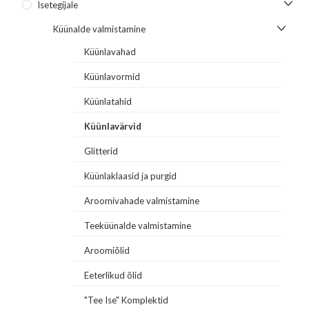
Isetegijale
Küünalde valmistamine
Küünlavahad
Küünlavormid
Küünlatahid
Küünlavärvid
Glitterid
Küünlaklaasid ja purgid
Aroomivahade valmistamine
Teeküünalde valmistamine
Aroomiõlid
Eeterlikud õlid
"Tee Ise" Komplektid