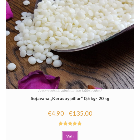
Aroomivahade valmistamine
,
Küünlavahad
Sojavaha „Kerasoy pillar“ 0,5 kg- 20 kg
€
4.90
€
135.00
–
Hinnanguga
Vali
5.00
/ 5