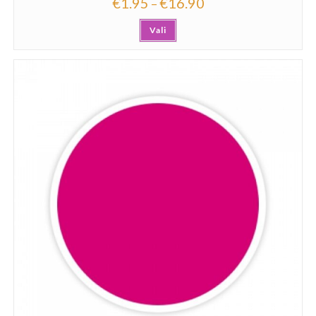
€
1.95
€
16.90
–
Vali