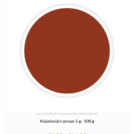
Aroomivahade valmistamine
,
Küünlavärvid
Küünlavärv pruun 5 g- 100 g