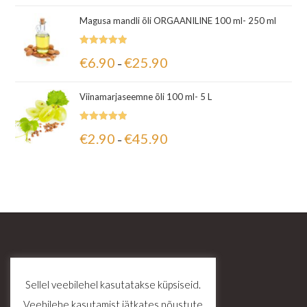
Magusa mandli õli ORGAANILINE 100 ml- 250 ml
Hinnanguga
€
6.90
€
25.90
–
5.00
/ 5
Viinamarjaseemne õli 100 ml- 5 L
Hinnanguga
€
2.90
€
45.90
–
5.00
/ 5
Sellel veebilehel kasutatakse küpsiseid.
Veebilehe kasutamist jätkates nõustute