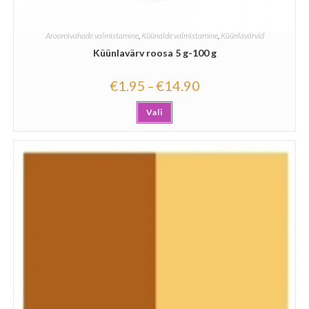
Aroomivahade valmistamine
,
Küünalde valmistamine
,
Küünlavärvid
Küünlavärv roosa 5 g-100 g
€
1.95
€
14.90
–
Vali