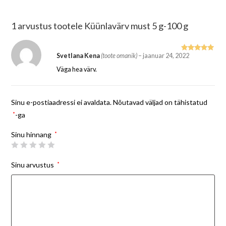
1 arvustus tootele
Küünlavärv must 5 g-100 g
Svetlana Kena
(toote omanik)
–
jaanuar 24, 2022
Hinnangug
a
5
/ 5
Väga hea värv.
Sinu e-postiaadressi ei avaldata.
Nõutavad väljad on tähistatud
*
-ga
Sinu hinnang
*
Sinu arvustus
*