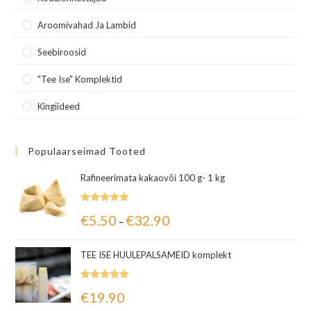
Aroomivahad Ja Lambid
Seebiroosid
"Tee Ise" Komplektid
Kingiideed
Populaarseimad Tooted
Rafineerimata kakaovõi 100 g- 1 kg
Hinnanguga
€
5.50
€
32.90
–
5.00
/ 5
TEE ISE HUULEPALSAMEID komplekt
Hinnanguga
€
19.90
5.00
/ 5