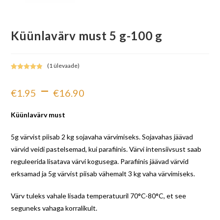
Küünlavärv must 5 g-100 g
(
1
ülevaade)
Hinnatud
1
–
5.00
/5
€
1.95
€
16.90
kliendi
hinnangu
põhjal
Küünlavärv must
5g värvist piisab 2 kg sojavaha värvimiseks. Sojavahas jäävad
värvid veidi pastelsemad, kui parafiinis. Värvi intensiivsust saab
reguleerida lisatava värvi kogusega. Parafiinis jäävad värvid
erksamad ja 5g värvist piisab vähemalt 3 kg vaha värvimiseks.
Värv tuleks vahale lisada temperatuuril 70°C-80°C, et see
seguneks vahaga korralikult.