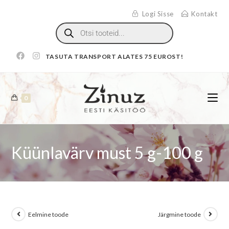
Logi Sisse
Kontakt
TASUTA TRANSPORT ALATES 75 EUROST!
0
Küünlavärv must 5 g-100 g
Eelmine toode
Järgmine toode