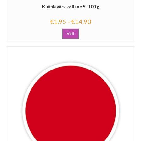
Küünlavärv kollane 5 -100 g
€
1.95
€
14.90
–
Vali