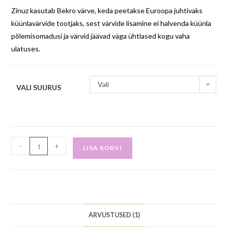
Zinuz kasutab Bekro värve, keda peetakse Euroopa juhtivaks
küünlavärvide tootjaks, sest värvide lisamine ei halvenda küünla
põlemisomadusi ja värvid jäävad väga ühtlased kogu vaha
ulatuses.
Vali
VALI SUURUS
-
+
LISA KORVI
ARVUSTUSED (1)