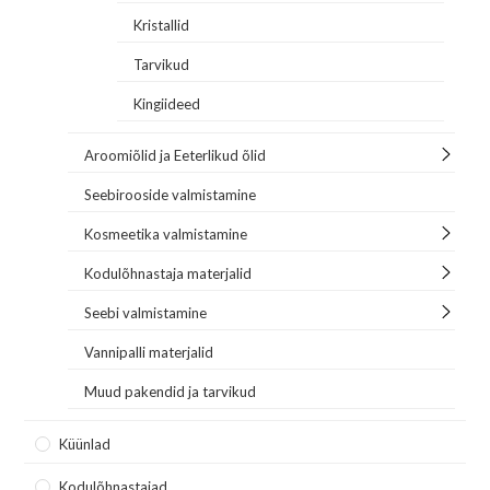
Kristallid
Tarvikud
Kingiideed
Aroomiõlid ja Eeterlikud õlid
Seebirooside valmistamine
Kosmeetika valmistamine
Kodulõhnastaja materjalid
Seebi valmistamine
Vannipalli materjalid
Muud pakendid ja tarvikud
Küünlad
Kodulõhnastajad