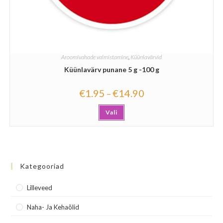
Aroomivahade valmistamine
,
Küünlavärvid
Küünlavärv punane 5 g -100 g
€
1.95
€
14.90
–
Vali
Kategooriad
Lilleveed
Naha- Ja Kehaõlid