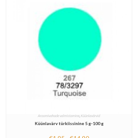
Aroomivahade valmistamine
,
Küünlavärvid
Küünlavärv türkiissinine 5 g-100 g
€
1.95
€
14.90