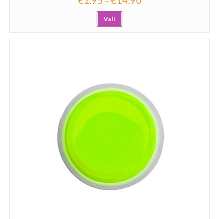
–
Vali