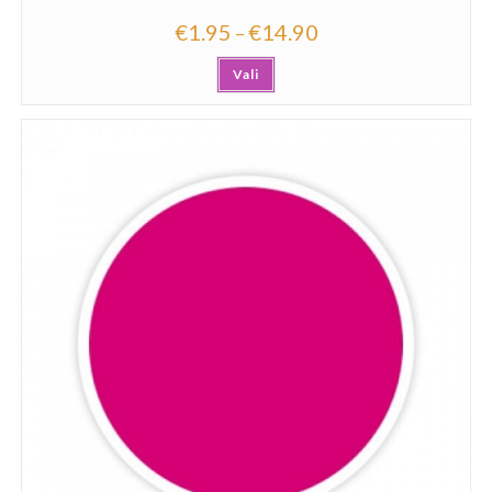
€
1.95
€
14.90
–
Vali