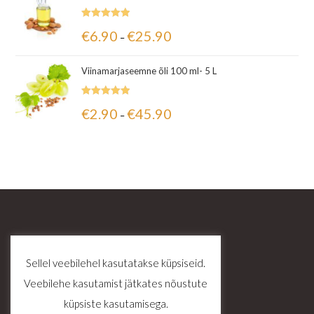
Hinnanguga
€
6.90
€
25.90
–
5.00
/ 5
Viinamarjaseemne õli 100 ml- 5 L
Hinnanguga
€
2.90
€
45.90
–
5.00
/ 5
Sellel veebilehel kasutatakse küpsiseid.
Veebilehe kasutamist jätkates nõustute
küpsiste kasutamisega.