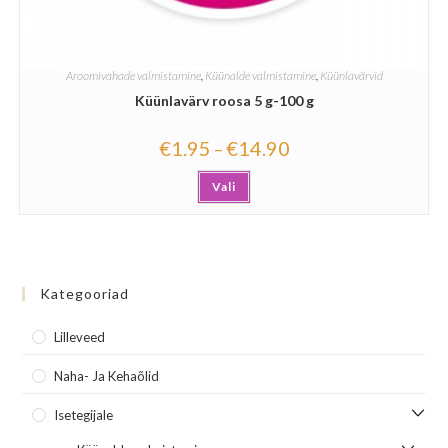
Aroomivahade valmistamine
,
Küünalde valmistamine
,
Küünlavärvid
Küünlavärv roosa 5 g-100 g
€
1.95
€
14.90
–
Vali
Kategooriad
Lilleveed
Naha- Ja Kehaõlid
Isetegijale