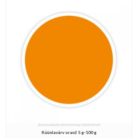
Aroomivahade valmistamine
,
Küünlavärvid
Küünlavärv oranž 5 g-100 g