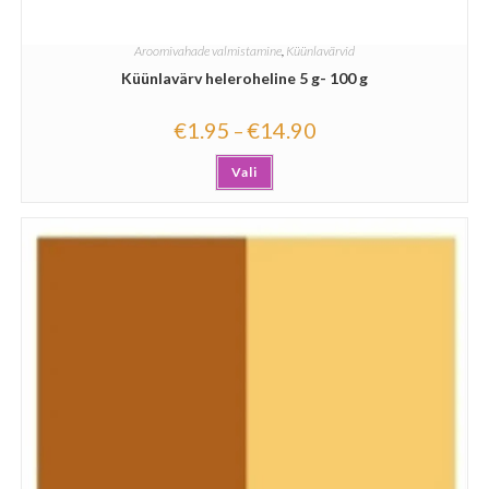
Aroomivahade valmistamine
,
Küünlavärvid
Küünlavärv heleroheline 5 g- 100 g
€
1.95
€
14.90
–
Vali