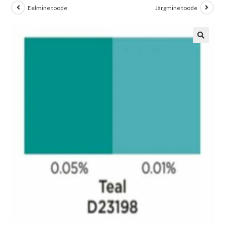
Eelmine toode
Järgmine toode