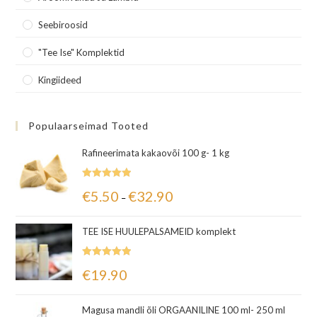
Seebiroosid
"Tee Ise" Komplektid
Kingiideed
Populaarseimad Tooted
Rafineerimata kakaovõi 100 g- 1 kg
Hinnanguga
€
5.50
€
32.90
–
5.00
/ 5
TEE ISE HUULEPALSAMEID komplekt
Hinnanguga
€
19.90
5.00
/ 5
Magusa mandli õli ORGAANILINE 100 ml- 250 ml