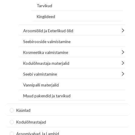
Tarvikud
Kingiideed
Aroomiõlid ja Eeterlikud õlid
Seebirooside valmistamine
Kosmeetika valmistamine
Kodulõhnastaja materjalid
Seebi valmistamine
Vannipalli materjalid
Muud pakendid ja tarvikud
Küünlad
Kodulõhnastajad
Aroomivahad Ja Lambid