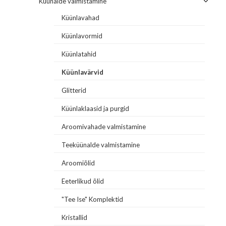
Küünalde valmistamine
Küünlavahad
Küünlavormid
Küünlatahid
Küünlavärvid
Glitterid
Küünlaklaasid ja purgid
Aroomivahade valmistamine
Teeküünalde valmistamine
Aroomiõlid
Eeterlikud õlid
"Tee Ise" Komplektid
Kristallid