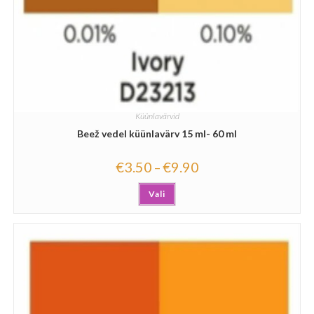
Küünlavärvid
Beež vedel küünlavärv 15 ml- 60 ml
€
3.50
€
9.90
–
Vali