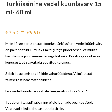
Türkiissinine vedel küünlavärv 15
ml- 60 ml
–
€
3.50
€
9.90
Meie kõrge kontsentratsiooniga türkiissinine vedel küünlavärv
on pakendatud 15ml ja 60ml tilgutiga pudelitesse, et muuta
kasutamine ja doseerimine väga lihtsaks. Piisab väga väikesest
kogusest, et saavutada soovitud tulemus.
Sobib kasutamiseks kõikide vahatüüpidega. Valmistatud
taimsetest baasmaterjalidest.
Lisa vedel küünlavärv vahale temperatuuril ca 65-75 °C.
Toode on ftalaadi vaba ning ei ole loomade peal testitud.
Vastavad kõigile ohutusstandartitele.