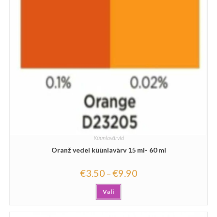
Küünlavärvid
Oranž vedel küünlavärv 15 ml- 60 ml
€
3.50
€
9.90
–
Vali