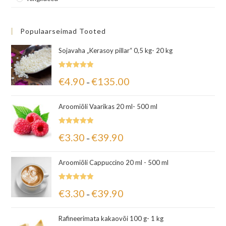
Populaarseimad Tooted
Sojavaha „Kerasoy pillar“ 0,5 kg- 20 kg
Hinnanguga
€
4.90
€
135.00
–
5.00
/ 5
Aroomiõli Vaarikas 20 ml- 500 ml
Hinnanguga
€
3.30
€
39.90
–
5.00
/ 5
Aroomiõli Cappuccino 20 ml - 500 ml
Hinnanguga
€
3.30
€
39.90
–
5.00
/ 5
Rafineerimata kakaovõi 100 g- 1 kg