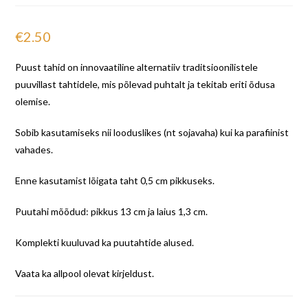
€
2.50
Puust tahid on innovaatiline alternatiiv traditsioonilistele
puuvillast tahtidele, mis põlevad puhtalt ja tekitab eriti õdusa
olemise.
Sobib kasutamiseks nii looduslikes (nt sojavaha) kui ka parafiinist
vahades.
Enne kasutamist lõigata taht 0,5 cm pikkuseks.
Puutahi mõõdud: pikkus 13 cm ja laius 1,3 cm.
Komplekti kuuluvad ka puutahtide alused.
Vaata ka allpool olevat kirjeldust.