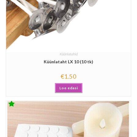
Küünlatahid
Küünlataht LX 10 (10 tk)
€
1.50
Loe edasi