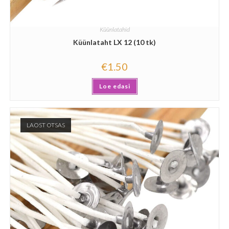
Küünlatahid
Küünlataht LX 12 (10 tk)
€
1.50
Loe edasi
LAOST OTSAS