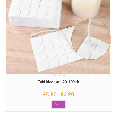
Küünlatahid
Tahi kleepsud 20-100 tk
€
0.90
€
2.90
–
Vali