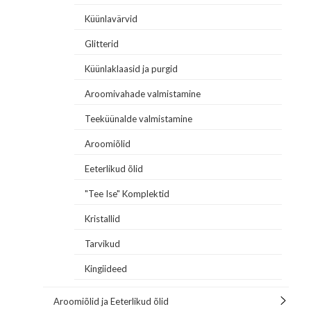
Küünlavärvid
Glitterid
Küünlaklaasid ja purgid
Aroomivahade valmistamine
Teeküünalde valmistamine
Aroomiõlid
Eeterlikud õlid
"Tee Ise" Komplektid
Kristallid
Tarvikud
Kingiideed
Aroomiõlid ja Eeterlikud õlid