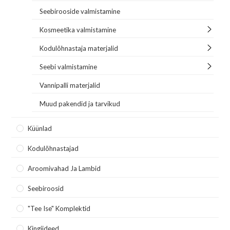
Seebirooside valmistamine
Kosmeetika valmistamine
Kodulõhnastaja materjalid
Seebi valmistamine
Vannipalli materjalid
Muud pakendid ja tarvikud
Küünlad
Kodulõhnastajad
Aroomivahad Ja Lambid
Seebiroosid
"Tee Ise" Komplektid
Kingiideed