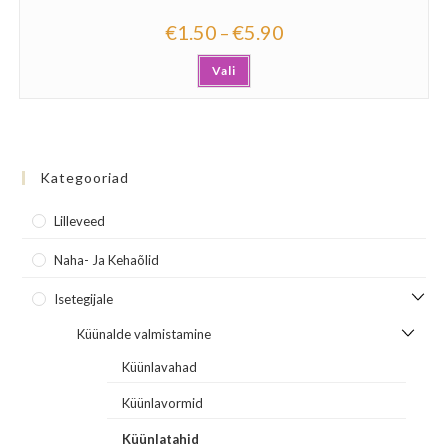
€
1.50
€
5.90
–
Vali
Kategooriad
Lilleveed
Naha- Ja Kehaõlid
Isetegijale
Küünalde valmistamine
Küünlavahad
Küünlavormid
Küünlatahid