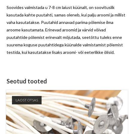
Soovides valmistada u 7-8 cm laiust küünalt, on soovituslik
kasutada kahte puutahti, samas oleneb, kui palju aroomi ja millist
vaha kasutatakse. Puutahid annavad parima põlemise ilma
aroome kasutamata. Erinevad aroomid ja värvid võivad
puutahtide põlemist erinevalt mõjutada, seetõttu tuleks enne
suurema koguse puutahtidega küünalde valmistamist põlemist
testida, kui kasutatakse lisaks aroomi- või eeterlikke õlisid.
Seotud tooted
LAOST OTSAS