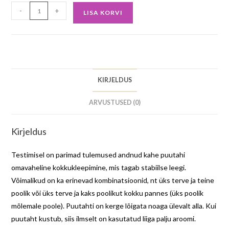
-
+
LISA KORVI
KIRJELDUS
ARVUSTUSED (0)
Kirjeldus
Testimisel on parimad tulemused andnud kahe puutahi
omavaheline kokkukleepimine, mis tagab stabiilse leegi.
Võimalikud on ka erinevad kombinatsioonid, nt üks terve ja teine
poolik või üks terve ja kaks poolikut kokku pannes (üks poolik
mõlemale poole). Puutahti on kerge lõigata noaga ülevalt alla. Kui
puutaht kustub, siis ilmselt on kasutatud liiga palju aroomi.