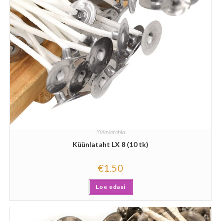
Küünlatahid
Küünlataht LX 8 (10 tk)
€
1.50
Loe edasi