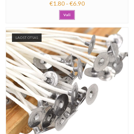
€
1.80
€
6.90
–
Vali
LAOST OTSAS