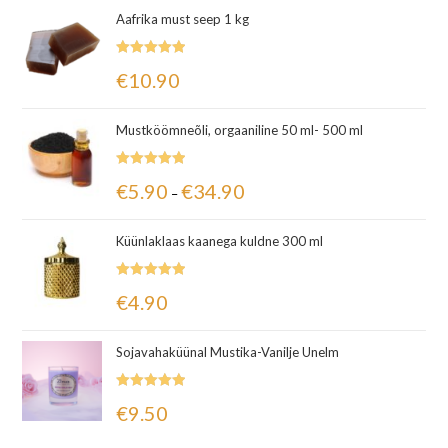
Aafrika must seep 1 kg
Hinnanguga
€
10.90
5.00
/ 5
Mustköömneõli, orgaaniline 50 ml- 500 ml
Hinnanguga
€
5.90
€
34.90
–
5.00
/ 5
Küünlaklaas kaanega kuldne 300 ml
Hinnanguga
€
4.90
5.00
/ 5
Sojavahaküünal Mustika-Vanilje Unelm
Hinnanguga
€
9.50
5.00
/ 5