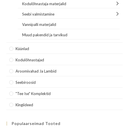
Kodulõhnastaja materjalid
Seebi valmistamine
Vannipalli materjalid
Muud pakendid ja tarvikud
Küünlad
Kodulõhnastajad
Aroomivahad Ja Lambid
Seebiroosid
"Tee Ise" Komplektid
Kingiideed
Populaarseimad Tooted