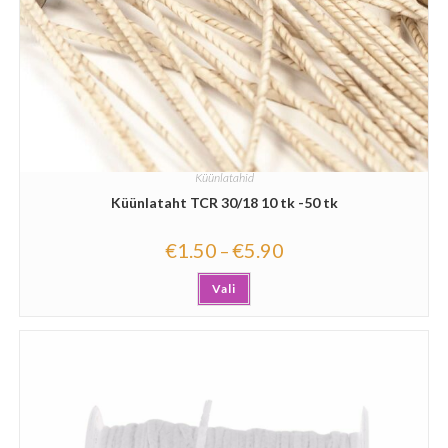
Küünlatahid
Küünlataht TCR 30/18 10 tk -50 tk
€
1.50
€
5.90
–
Vali