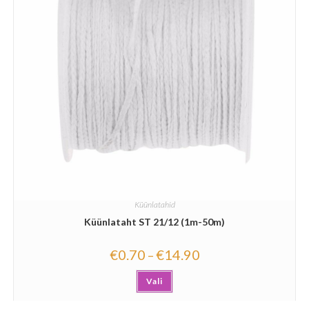
Küünlatahid
Küünlataht ST 21/12 (1m-50m)
€
0.70
€
14.90
–
Vali