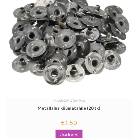
Küünlatahid
,
Tarvikud
Metallalus küünlatahile (20 tk)
€
1.50
Lisa korvi