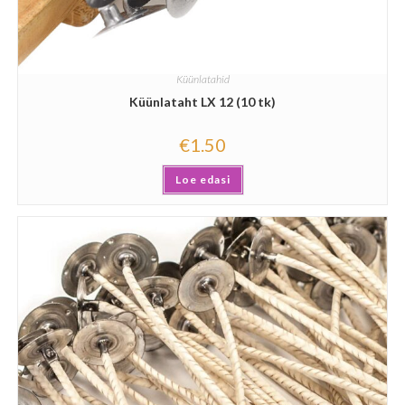
Küünlatahid
Küünlataht LX 12 (10 tk)
€
1.50
Loe edasi