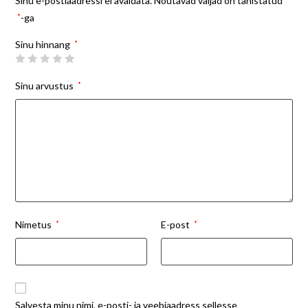
Sinu e-postiaadressi ei avaldata.
Nõutavad väljad on tähistatud
*
-ga
Sinu hinnang
*
Sinu arvustus
*
Nimetus
*
E-post
*
Salvesta minu nimi, e-posti- ja veebiaadress sellesse