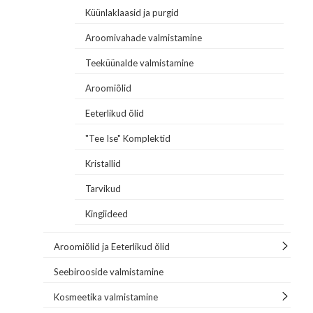
Küünlaklaasid ja purgid
Aroomivahade valmistamine
Teeküünalde valmistamine
Aroomiõlid
Eeterlikud õlid
"Tee Ise" Komplektid
Kristallid
Tarvikud
Kingiideed
Aroomiõlid ja Eeterlikud õlid
Seebirooside valmistamine
Kosmeetika valmistamine