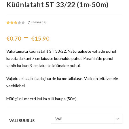
Küünlataht ST 33/22 (1m-50m)
(
1
ülevaade)
Hinnatu
1
–
d
€
0.70
€
15.90
3.00
/5
kliendi
hinnang
Vahatamata küünlataht ST 33/22. Naturaalsete vahade puhul
u põhjal
kasutada kuni 7 cm laiuste küünalde puhul. Parafiinide puhul
sobib ka kuni 9 cm laiuste küünalde puhul.
Vajadusel saab lisada juurde ka metallaluse. Valik on leitav meie
veebilehel.
Müügil nii meetri kui ka rulli kaupa (50m).
Vali
VALI SUURUS