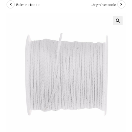
Eelmine toode
Järgmine toode