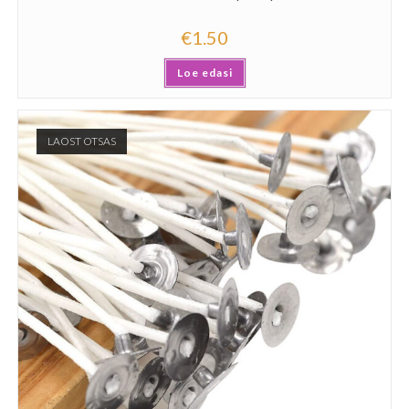
€
1.50
Loe edasi
LAOST OTSAS