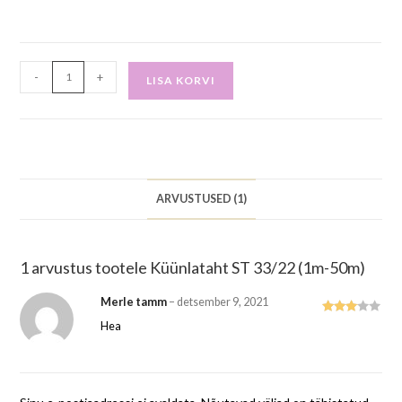
-
+
LISA KORVI
ARVUSTUSED (1)
1 arvustus tootele
Küünlataht ST 33/22 (1m-50m)
Merle tamm
–
detsember 9, 2021
Hinnan
Hea
guga
3
/ 5