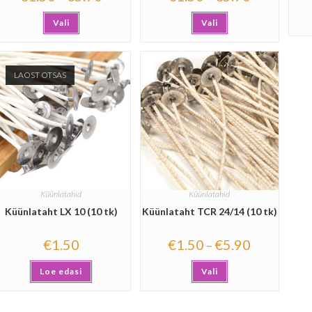
Vali
Vali
LAOST OTSAS
Küünlatahid
Küünlatahid
Küünlataht LX 10 (10 tk)
Küünlataht TCR 24/14 (10 tk)
€
1.50
€
1.50
€
5.90
–
Loe edasi
Vali