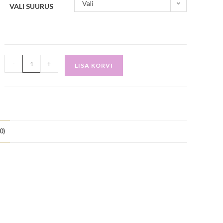
Vali
VALI SUURUS
-
+
LISA KORVI
0)