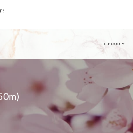
T!
E-POOD
-50m)