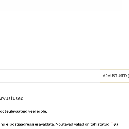
ARVUSTUSED (
Arvustused
ooteülevaateid veel ei ole.
inu e-postiaadressi ei avaldata.
Nõutavad väljad on tähistatud
*
-ga