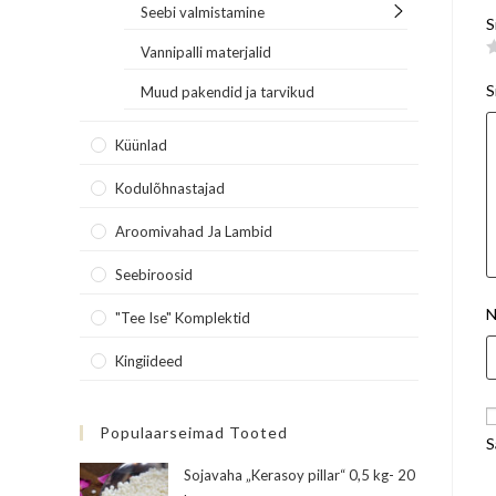
Seebi valmistamine
S
Vannipalli materjalid
S
Muud pakendid ja tarvikud
Küünlad
Kodulõhnastajad
Aroomivahad Ja Lambid
Seebiroosid
N
"Tee Ise" Komplektid
Kingiideed
Populaarseimad Tooted
S
Sojavaha „Kerasoy pillar“ 0,5 kg- 20