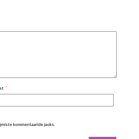
st
*
ärgmiste kommentaaride jaoks.