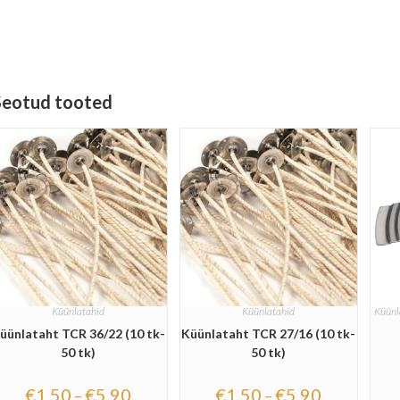
Seotud tooted
Küünlatahid
Küünlatahid
Küünl
üünlataht TCR 36/22 (10 tk-
Küünlataht TCR 27/16 (10 tk-
50 tk)
50 tk)
€
1.50
€
5.90
€
1.50
€
5.90
–
–