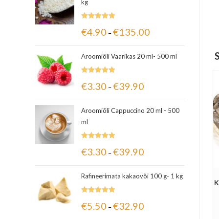
kg
Hinnanguga
€
4.90
€
135.00
–
5.00
/ 5
Aroomiõli Vaarikas 20 ml- 500 ml
Hinnanguga
€
3.30
€
39.90
–
5.00
/ 5
Aroomiõli Cappuccino 20 ml - 500
ml
Hinnanguga
€
3.30
€
39.90
–
5.00
/ 5
Rafineerimata kakaovõi 100 g- 1 kg
K
Hinnanguga
€
5.50
€
32.90
–
5.00
/ 5