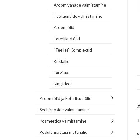
Aroomivahade valmistamine
Teeküünalde valmistamine
Aroomiõlid
Eeterlikud õlid
"Tee Ise" Komplektid
Kristallid
Tarvikud
Kingiideed
Aroomiõlid ja Eeterlikud õlid
Seebirooside valmistamine
T
Kosmeetika valmistamine
Kodulõhnastaja materjalid
S