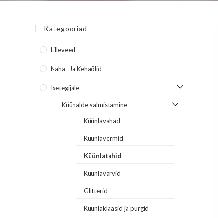
Kategooriad
Lilleveed
Naha- Ja Kehaõlid
Isetegijale
Küünalde valmistamine
Küünlavahad
Küünlavormid
Küünlatahid
Küünlavärvid
Glitterid
Küünlaklaasid ja purgid