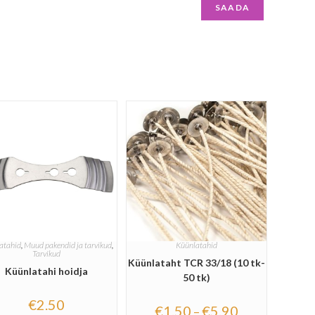
atahid
,
Muud pakendid ja tarvikud
,
Küünlatahid
Tarvikud
Küünlataht TCR 33/18 (10 tk-
Küünlatahi hoidja
50 tk)
€
2.50
€
1.50
€
5.90
–