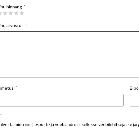
inu hinnang
*
inu arvustus
*
imetus
*
E-po
alvesta minu nimi, e-posti- ja veebiaadress sellesse veebilehitsejasse j