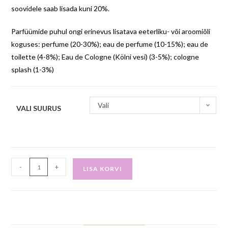
soovidele saab lisada kuni 20%.
Parfüümide puhul ongi erinevus lisatava eeterliku- või aroomiõli
koguses: perfume (20-30%); eau de perfume (10-15%); eau de
toilette (4-8%); Eau de Cologne (Kölni vesi) (3-5%); cologne
splash (1-3%)
Vali
VALI SUURUS
-
+
LISA KORVI