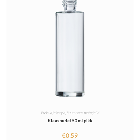
Pudelid ja korgid
,
Ruumisprei materjalid
Klaaspudel 50 ml pikk
€
0.59