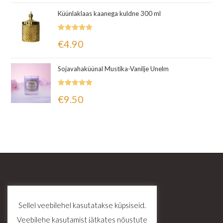
Küünlaklaas kaanega kuldne 300 ml
Hinnanguga
€
4.90
5.00
/ 5
Sojavahaküünal Mustika-Vanilje Unelm
Hinnanguga
€
9.50
5.00
/ 5
Sellel veebilehel kasutatakse küpsiseid.
Veebilehe kasutamist jätkates nõustute