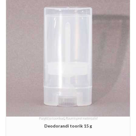
Purgid ja toorikud
,
Ruumisprei materjalid
Deodorandi toorik 15 g