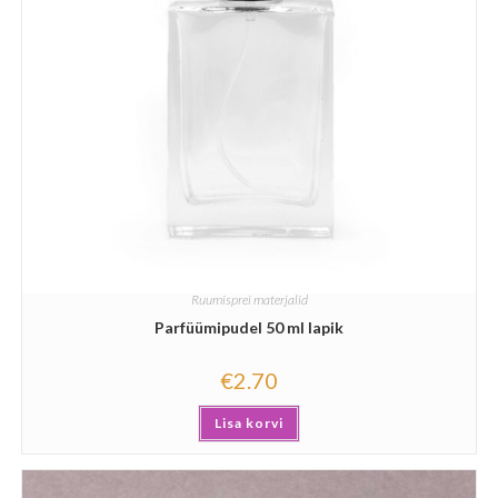
Ruumisprei materjalid
Parfüümipudel 50 ml lapik
€
2.70
Lisa korvi