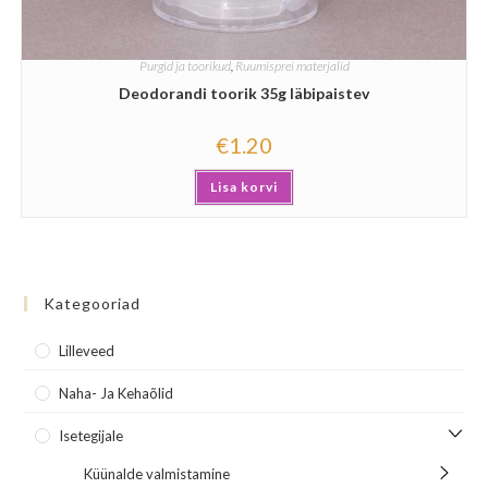
Purgid ja toorikud
,
Ruumisprei materjalid
Deodorandi toorik 35g läbipaistev
€
1.20
Lisa korvi
Kategooriad
Lilleveed
Naha- Ja Kehaõlid
Isetegijale
Küünalde valmistamine