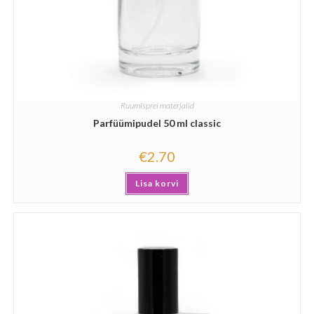
Ruumisprei materjalid
Parfüümipudel 50 ml classic
€
2.70
Lisa korvi