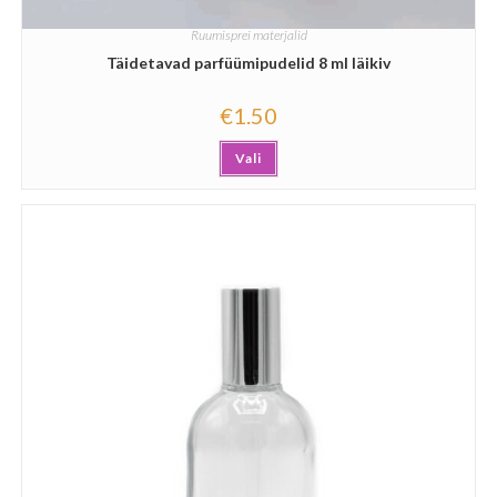
Ruumisprei materjalid
Täidetavad parfüümipudelid 8 ml läikiv
€
1.50
Vali