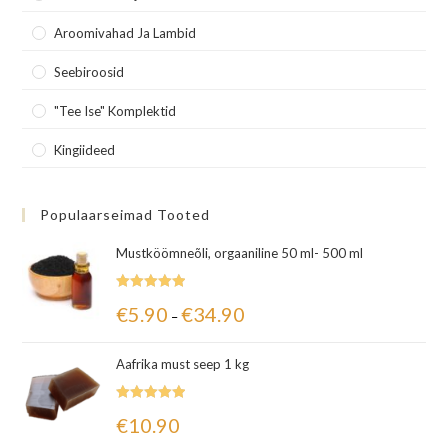
Aroomivahad Ja Lambid
Seebiroosid
"Tee Ise" Komplektid
Kingiideed
Populaarseimad Tooted
Mustköömneõli, orgaaniline 50 ml- 500 ml
Hinnanguga
€
5.90
€
34.90
–
5.00
/ 5
Aafrika must seep 1 kg
Hinnanguga
€
10.90
5.00
/ 5