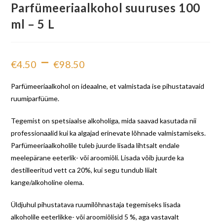
Parfümeeriaalkohol suuruses 100
ml – 5 L
–
€
4.50
€
98.50
Parfümeeriaalkohol on ideaalne, et valmistada ise pihustatavaid
ruumiparfüüme.
Tegemist on spetsiaalse alkoholiga, mida saavad kasutada nii
professionaalid kui ka algajad erinevate lõhnade valmistamiseks.
Parfümeeriaalkoholile tuleb juurde lisada lihtsalt endale
meelepärane eeterlik- või aroomiõli. Lisada võib juurde ka
destilleeritud vett ca 20%, kui segu tundub liialt
kange/alkoholine olema.
Üldjuhul pihustatava ruumilõhnastaja tegemiseks lisada
alkoholile eeterlikke- või aroomiõlisid 5 %, aga vastavalt