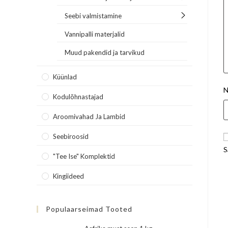
Seebi valmistamine
Vannipalli materjalid
Muud pakendid ja tarvikud
Küünlad
N
Kodulõhnastajad
Aroomivahad Ja Lambid
Seebiroosid
S
"Tee Ise" Komplektid
Kingiideed
Populaarseimad Tooted