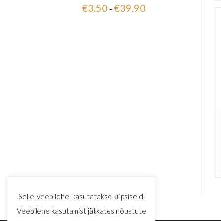
Hinnanguga
€
3.50
€
39.90
–
5.00
/ 5
Sellel veebilehel kasutatakse küpsiseid.
Veebilehe kasutamist jätkates nõustute