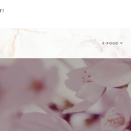
T!
E-POOD