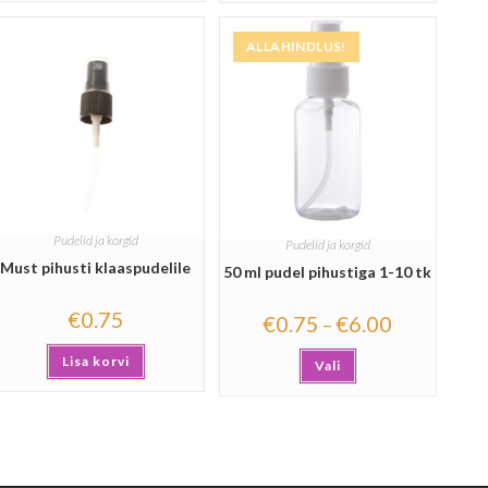
ALLAHINDLUS!
Pudelid ja korgid
Pudelid ja korgid
Must pihusti klaaspudelile
50 ml pudel pihustiga 1-10 tk
€
0.75
€
0.75
€
6.00
–
Lisa korvi
Vali