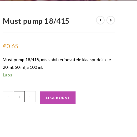
Must pump 18/415
€
0.65
Must pump 18/415, mis sobib erinevatele klaaspudelitele
20 ml, 50 ml ja 100 ml.
Laos
-
+
LISA KORVI