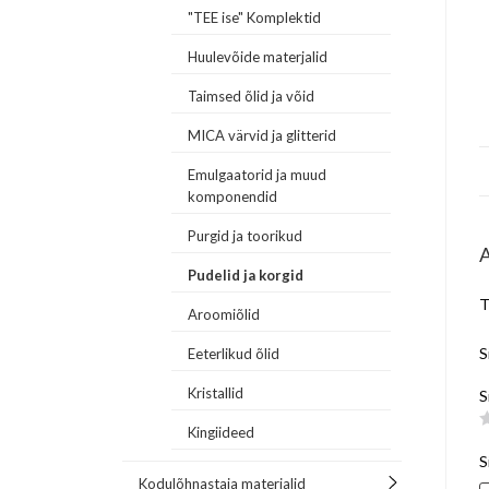
"TEE ise" Komplektid
Huulevõide materjalid
Taimsed õlid ja võid
MICA värvid ja glitterid
Emulgaatorid ja muud
komponendid
Purgid ja toorikud
Pudelid ja korgid
T
Aroomiõlid
S
Eeterlikud õlid
Kristallid
S
Kingiideed
S
Kodulõhnastaja materjalid