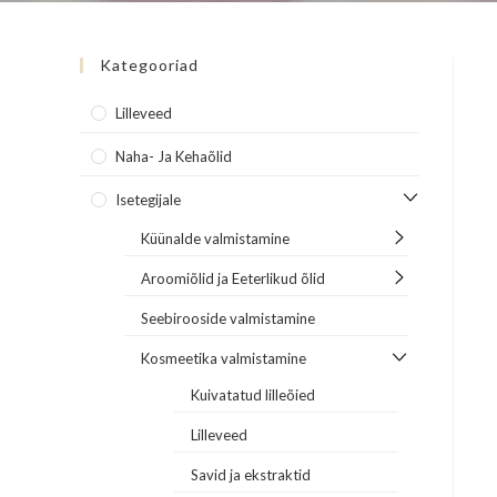
Kategooriad
Lilleveed
Naha- Ja Kehaõlid
Isetegijale
Küünalde valmistamine
Aroomiõlid ja Eeterlikud õlid
Seebirooside valmistamine
Kosmeetika valmistamine
Kuivatatud lilleõied
Lilleveed
Savid ja ekstraktid