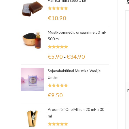
Aafrika must seep 1 kg
Hinnanguga
€
10.90
5.00
/ 5
Mustköömneõli, orgaaniline 50 ml-
500 ml
Hinnanguga
€
5.90
€
34.90
–
5.00
/ 5
Sojavahaküünal Mustika-Vanilje
Unelm
Hinnanguga
€
9.50
5.00
/ 5
Aroomiõli One Million 20 ml- 500
ml