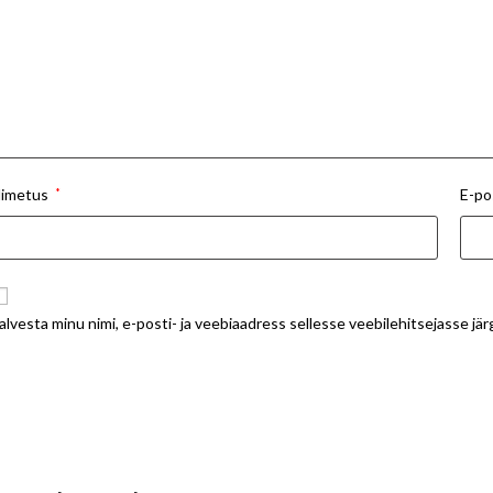
imetus
*
E-po
alvesta minu nimi, e-posti- ja veebiaadress sellesse veebilehitsejasse j