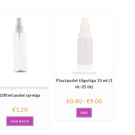
Pudelid ja korgid
Plastpudel tilgutiga 15 ml (1
tk-25 tk)
id ja korgid
,
Ruumisprei materjalid
100 ml pudel spreiga
€
0.40
€
9.00
–
€
1.20
Vali
Lisa korvi