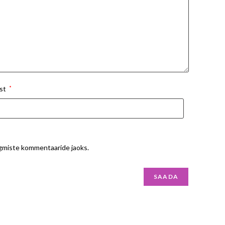
st
*
ärgmiste kommentaaride jaoks.