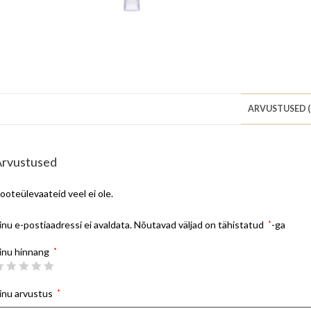
ARVUSTUSED (
Arvustused
ooteülevaateid veel ei ole.
inu e-postiaadressi ei avaldata.
Nõutavad väljad on tähistatud
*
-ga
inu hinnang
*
inu arvustus
*