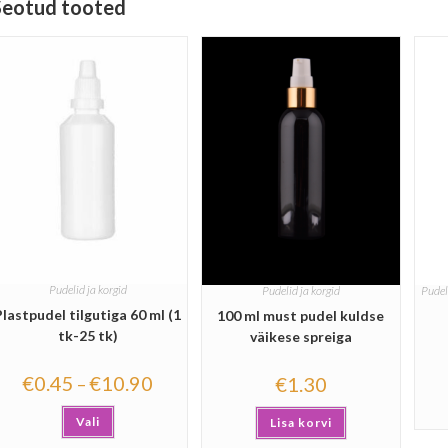
Seotud tooted
Pudelid ja korgid
Pudelid ja korgid
Pudel
Plastpudel tilgutiga 60 ml (1
100 ml must pudel kuldse
tk-25 tk)
väikese spreiga
€
0.45
€
10.90
€
1.30
–
Vali
Lisa korvi