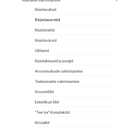
Küünlavahad
Küünlavormid
Küünlatahid
Küünlavärvid
Glitterid
Küünlaklaasid ja purgid
Aroomivahade valmistamine
Teeküünalde valmistamine
Aroomiõlid
Eeterlikud õlid
"Tee Ise" Komplektid
Kristallid