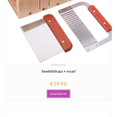
Seebivormid
Seebilõikaja + noad
€
19.90
Lisa korvi