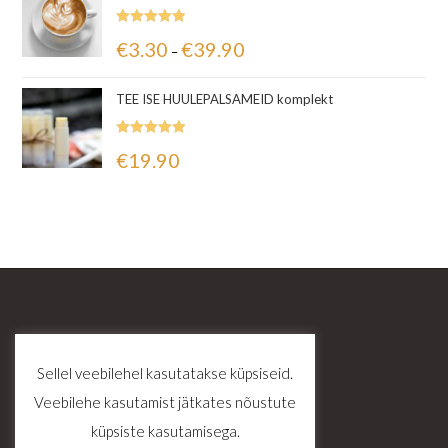
Hinnanguga
€
3.30
€
39.90
–
5.00
/ 5
TEE ISE HUULEPALSAMEID komplekt
Hinnanguga
€
19.90
5.00
/ 5
Sellel veebilehel kasutatakse küpsiseid.
Veebilehe kasutamist jätkates nõustute
küpsiste kasutamisega.