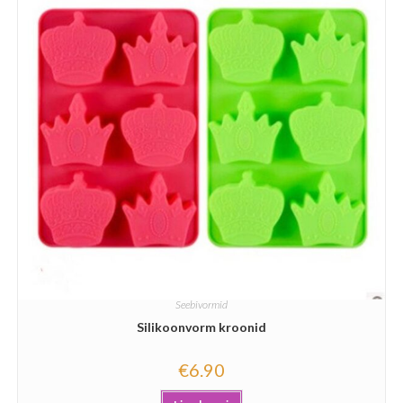
Seebivormid
Silikoonvorm kroonid
€
6.90