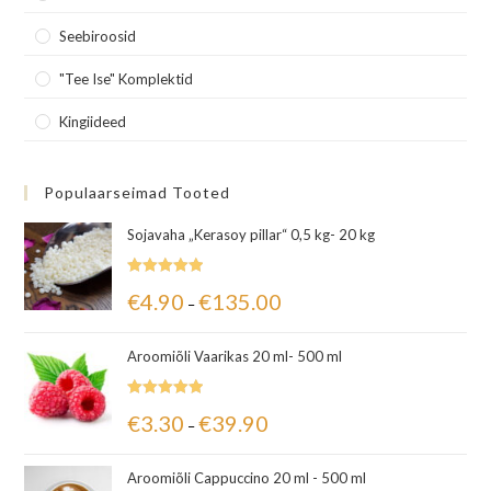
Seebiroosid
"Tee Ise" Komplektid
Kingiideed
Populaarseimad Tooted
Sojavaha „Kerasoy pillar“ 0,5 kg- 20 kg
Hinnanguga
€
4.90
€
135.00
–
5.00
/ 5
Aroomiõli Vaarikas 20 ml- 500 ml
Hinnanguga
€
3.30
€
39.90
–
5.00
/ 5
Aroomiõli Cappuccino 20 ml - 500 ml