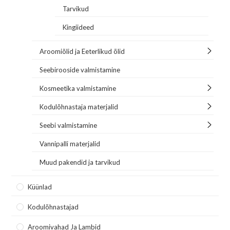
Tarvikud
Kingiideed
Aroomiõlid ja Eeterlikud õlid
Seebirooside valmistamine
Kosmeetika valmistamine
Kodulõhnastaja materjalid
Seebi valmistamine
Vannipalli materjalid
Muud pakendid ja tarvikud
Küünlad
Kodulõhnastajad
Aroomivahad Ja Lambid