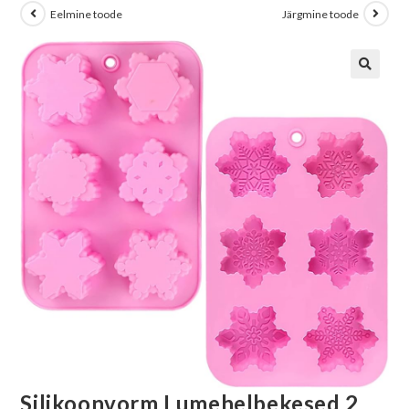
Eelmine toode
Järgmine toode
Silikoonvorm Lumehelbekesed 2