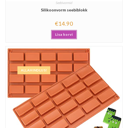
Seebivormid
Silikoonvorm seebiblokk
€
14.90
Lisa korvi
ALLAHINDLUS!