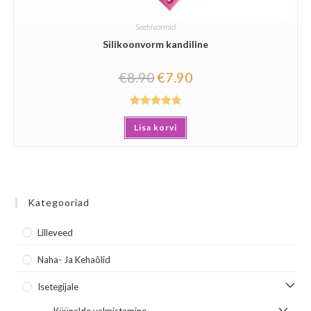
Seebivormid
Silikoonvorm kandiline
€
8.90
€
7.90
Hinnanguga
Lisa korvi
5.00
/ 5
Kategooriad
Lilleveed
Naha- Ja Kehaõlid
Isetegijale
Küünalde valmistamine