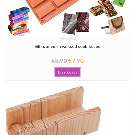
Seebivormid
Silikoonvorm väiksed seebikesed
€
8.90
€
7.90
Lisa korvi