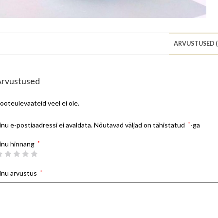
ARVUSTUSED (
Arvustused
ooteülevaateid veel ei ole.
inu e-postiaadressi ei avaldata.
Nõutavad väljad on tähistatud
*
-ga
inu hinnang
*
inu arvustus
*