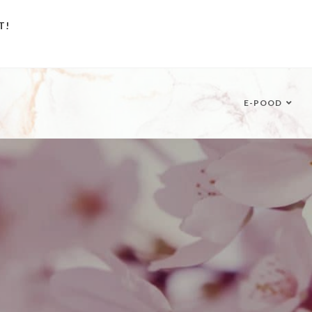
T!
E-POOD