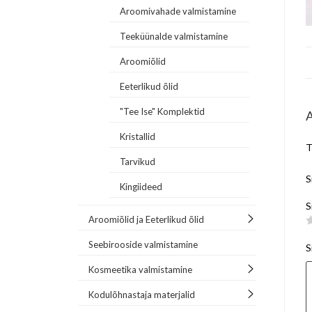
Aroomivahade valmistamine
Teeküünalde valmistamine
Aroomiõlid
Eeterlikud õlid
"Tee Ise" Komplektid
Kristallid
T
Tarvikud
S
Kingiideed
S
Aroomiõlid ja Eeterlikud õlid
Seebirooside valmistamine
S
Kosmeetika valmistamine
Kodulõhnastaja materjalid