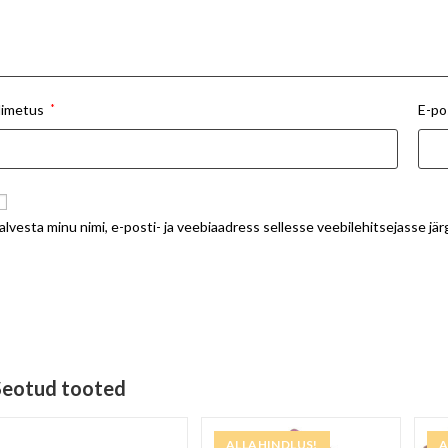
imetus
*
E-po
alvesta minu nimi, e-posti- ja veebiaadress sellesse veebilehitsejasse j
Seotud tooted
ALLAHINDLUS!
A