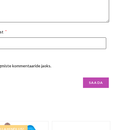
st
*
ärgmiste kommentaaride jaoks.
LLAHINDLUS!