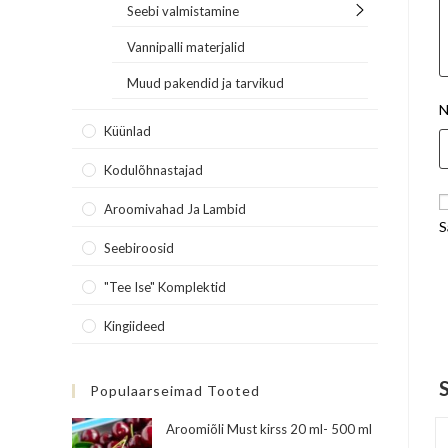
Seebi valmistamine
Vannipalli materjalid
Muud pakendid ja tarvikud
N
Küünlad
Kodulõhnastajad
Aroomivahad Ja Lambid
S
Seebiroosid
"Tee Ise" Komplektid
Kingiideed
Populaarseimad Tooted
Aroomiõli Must kirss 20 ml- 500 ml