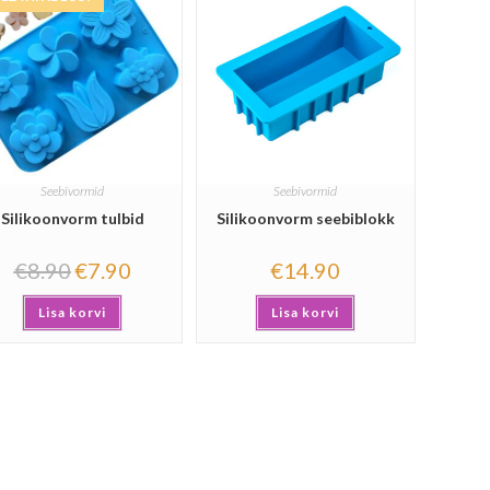
Seebivormid
Seebivormid
Silikoonvorm tulbid
Silikoonvorm seebiblokk
€
8.90
€
7.90
€
14.90
Lisa korvi
Lisa korvi