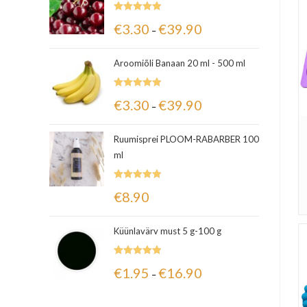
Hinnanguga
€
3.30
€
39.90
–
5.00
/ 5
Aroomiõli Banaan 20 ml - 500 ml
Hinnanguga
€
3.30
€
39.90
–
5.00
/ 5
Ruumisprei PLOOM-RABARBER 100
ml
Hinnanguga
€
8.90
5.00
/ 5
Küünlavärv must 5 g-100 g
Hinnanguga
€
1.95
€
16.90
–
5.00
/ 5