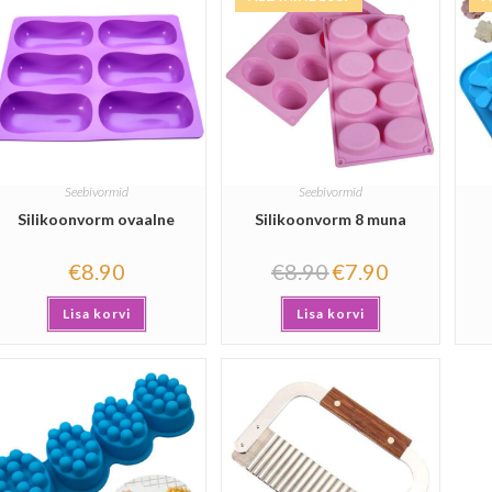
Seebivormid
Seebivormid
Silikoonvorm ovaalne
Silikoonvorm 8 muna
€
8.90
€
8.90
€
7.90
Lisa korvi
Lisa korvi