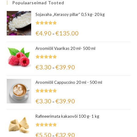
Populaarseimad Tooted
Sojavaha „Kerasoy pillar“ 0,5 kg- 20 kg
Hinnanguga
€
4.90
€
135.00
–
5.00
/ 5
Aroomiõli Vaarikas 20 ml- 500 ml
Hinnanguga
€
3.30
€
39.90
–
5.00
/ 5
Aroomiõli Cappuccino 20 ml - 500 ml
Hinnanguga
€
3.30
€
39.90
–
5.00
/ 5
Rafineerimata kakaovõi 100 g- 1 kg
Hinnanguga
€
5.50
€
32.90
–