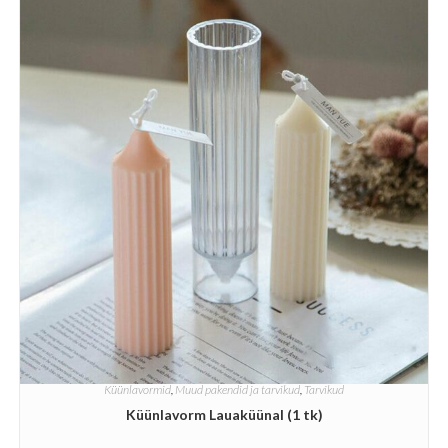
Küünlavormid
,
Muud pakendid ja tarvikud
,
Tarvikud
Küünlavorm Lauaküünal (1 tk)