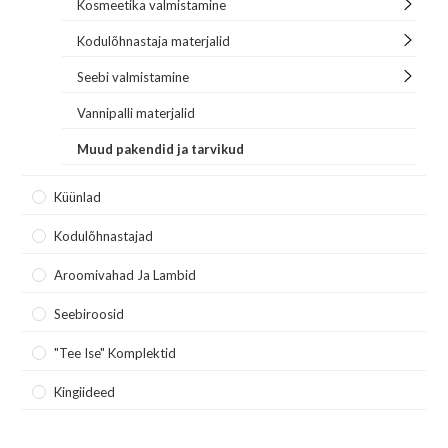
Kosmeetika valmistamine
Kodulõhnastaja materjalid
Seebi valmistamine
Vannipalli materjalid
Muud pakendid ja tarvikud
Küünlad
Kodulõhnastajad
Aroomivahad Ja Lambid
Seebiroosid
"Tee Ise" Komplektid
Kingiideed