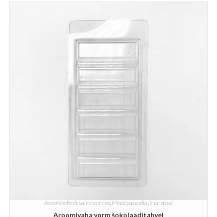
Aroomivahade valmistamine
,
Muud pakendid ja tarvikud
Aroomivaha vorm šokolaaditahvel