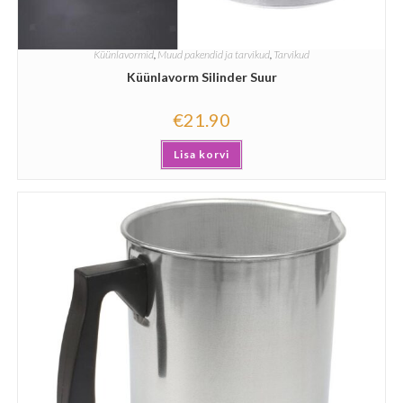
Küünlavormid
,
Muud pakendid ja tarvikud
,
Tarvikud
Küünlavorm Silinder Suur
€
21.90
Lisa korvi