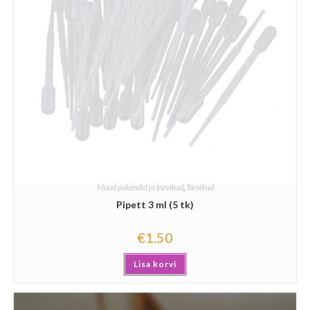
Muud pakendid ja tarvikud
,
Tarvikud
Pipett 3 ml (5 tk)
€
1.50
Lisa korvi