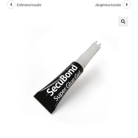
Eelmine toode
Järgmine toode