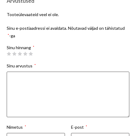
Arvustused
Tooteülevaateid veel ei ole.
Sinu e-postiaadressi ei avaldata.
Nõutavad väljad on tähistatud
*
-ga
Sinu hinnang
*
Sinu arvustus
*
Nimetus
*
E-post
*