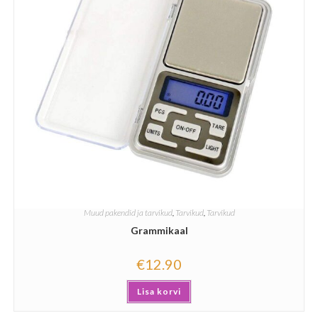
Muud pakendid ja tarvikud
,
Tarvikud
,
Tarvikud
Grammikaal
€
12.90
Lisa korvi