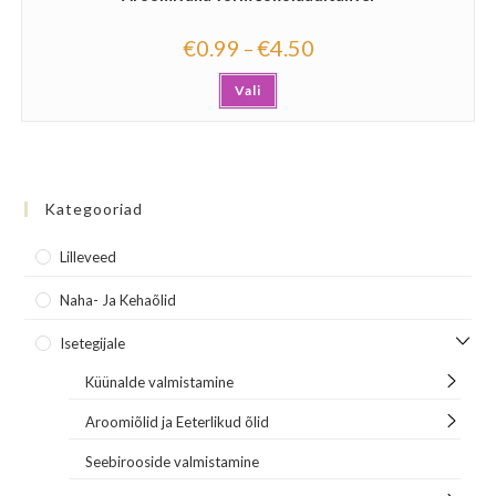
€
0.99
€
4.50
–
Vali
Kategooriad
Lilleveed
Naha- Ja Kehaõlid
Isetegijale
Küünalde valmistamine
Aroomiõlid ja Eeterlikud õlid
Seebirooside valmistamine