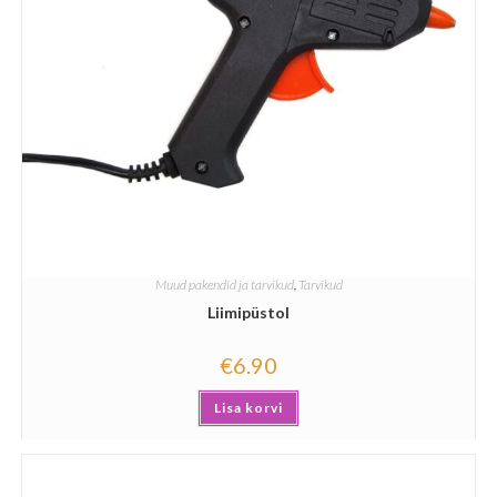
Muud pakendid ja tarvikud
,
Tarvikud
Liimipüstol
€
6.90
Lisa korvi