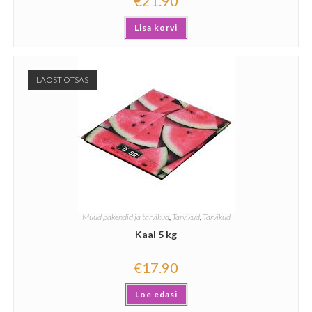
€
21.90
Lisa korvi
LAOST OTSAS
Muud pakendid ja tarvikud
,
Tarvikud
,
Tarvikud
Kaal 5 kg
€
17.90
Loe edasi