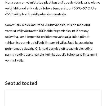
Kuna vorm on valmistatud plastikust, siis peab küünlavaha oleme
veidi jahtunud ehk valada tuleks temperatuuril 50°C-60°C. Üle
65°C võib plastik veidi pehmeks muutuda.
Soovituslik oleks kasutada küünlavahasid, mis on mõeldud
vormist väljavõetavate küünalde tegemiseks, nt Kerasoy
sojavaha, sest tegemist on kõvema vahaga ja tuleb pärast
tahkumist vormist oluliselt lihtsamini välja. Saab kasutada ka
pehmemat sojavaha C-3, kuid vormist kättesaamiseks võiks
panna veidiks ajaks näiteks külmkappi, siis tuleb vaha lihtsamini
vormist välja.
Seotud tooted