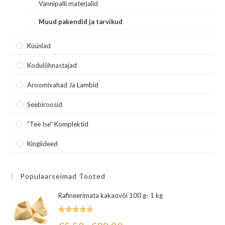
Vannipalli materjalid
Muud pakendid ja tarvikud
Küünlad
Kodulõhnastajad
Aroomivahad Ja Lambid
Seebiroosid
"Tee Ise" Komplektid
Kingiideed
Populaarseimad Tooted
Rafineerimata kakaovõi 100 g- 1 kg
Hinnanguga