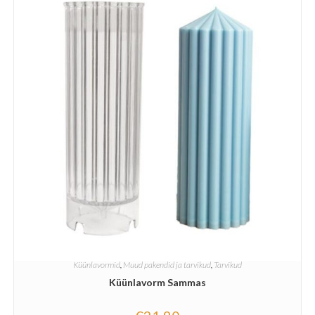
Küünlavormid
,
Muud pakendid ja tarvikud
,
Tarvikud
Küünlavorm Sammas