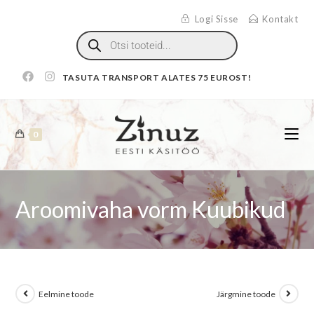
Logi Sisse
Kontakt
TASUTA TRANSPORT ALATES 75 EUROST!
0
Aroomivaha vorm Kuubikud
Eelmine toode
Järgmine toode