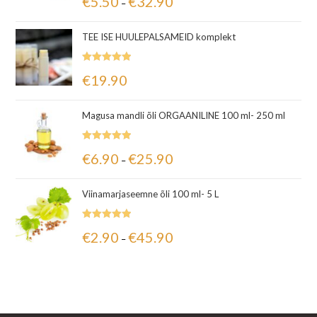
€
5.50
€
32.90
–
5.00
/ 5
TEE ISE HUULEPALSAMEID komplekt
Hinnanguga
€
19.90
5.00
/ 5
Magusa mandli õli ORGAANILINE 100 ml- 250 ml
Hinnanguga
€
6.90
€
25.90
–
5.00
/ 5
Viinamarjaseemne õli 100 ml- 5 L
Hinnanguga
€
2.90
€
45.90
–
5.00
/ 5