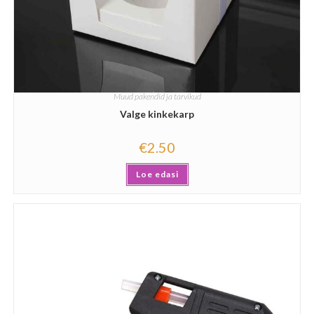
Muud pakendid ja tarvikud
Valge kinkekarp
€
2.50
Loe edasi