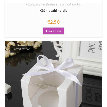
Küünlatahid
,
Muud pakendid ja tarvikud
,
Tarvikud
Küünlatahi hoidja
€
2.50
Lisa korvi
LAOST OTSAS