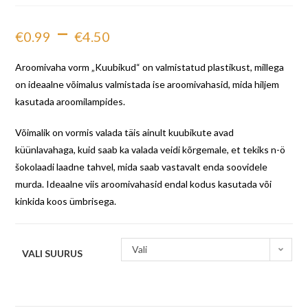
–
€
0.99
€
4.50
Aroomivaha vorm „Kuubikud“ on valmistatud plastikust, millega
on ideaalne võimalus valmistada ise aroomivahasid, mida hiljem
kasutada aroomilampides.
Võimalik on vormis valada täis ainult kuubikute avad
küünlavahaga, kuid saab ka valada veidi kõrgemale, et tekiks n-ö
šokolaadi laadne tahvel, mida saab vastavalt enda soovidele
murda. Ideaalne viis aroomivahasid endal kodus kasutada või
kinkida koos ümbrisega.
Vali
VALI SUURUS