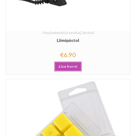
Muud pakendid ja tarvikud
,
Tarvikud
Liimipüstol
€
6.90
Lisa korvi