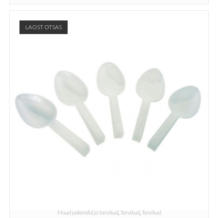
LAOST OTSAS
Muud pakendid ja tarvikud
,
Tarvikud
,
Tarvikud