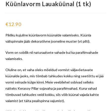
Küünlavorm Lauaküünal (1 tk)
€
12.90
Pikliku kujuline küünlavorm küünalde valamiseks. Küünla
välispinnale jääb dekoratiivne jooneline muster (vt pilti).
Vorm on sobilik nii naturaalsete vahade kui ka parafiinvahade
valamiseks.
Oluline on, et vaha oleks mõeldud vormist väljavõetavate
küünalde jaoks, mis tõmbab tahkudes kokku ning seetõttu ei jää
vormi seinade külge kinni. Meie veebilehel sobivad selleks
näiteks Kerasoy Pillar sojavaha ja parafiinvahad. Kuna vahad
tõmbuvad tahkudes veidi kokku, siis võib küünal vajada kahte
valamist (et täita pealispinna vajumist).