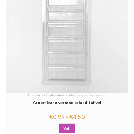
Aroomivahade valmistamine
,
Muud pakendid ja tarvikud
Aroomivaha vorm šokolaaditahvel
€
0.99
€
4.50
–
Vali