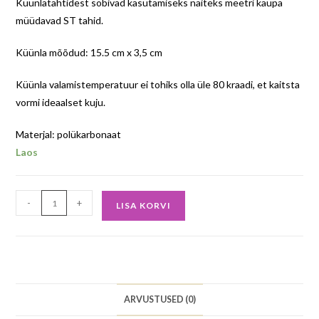
Küünlatahtidest sobivad kasutamiseks näiteks meetri kaupa
müüdavad ST tahid.
Küünla mõõdud: 15.5 cm x 3,5 cm
Küünla valamistemperatuur ei tohiks olla üle 80 kraadi, et kaitsta
vormi ideaalset kuju.
Materjal: polükarbonaat
Laos
-
+
LISA KORVI
ARVUSTUSED (0)