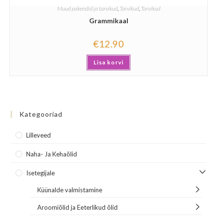
Muud pakendid ja tarvikud
,
Tarvikud
,
Tarvikud
Grammikaal
€
12.90
Lisa korvi
Kategooriad
Lilleveed
Naha- Ja Kehaõlid
Isetegijale
Küünalde valmistamine
Aroomiõlid ja Eeterlikud õlid