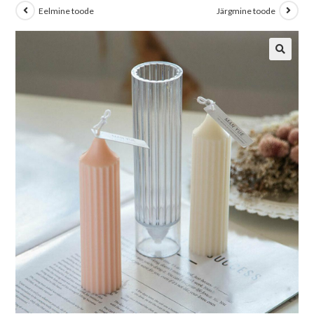
Eelmine toode
Järgmine toode