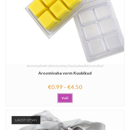
Aroomivahade valmistamine
,
Muud pakendid ja tarvikud
Aroomivaha vorm Kuubikud
€
0.99
€
4.50
–
Vali
LAOST OTSAS