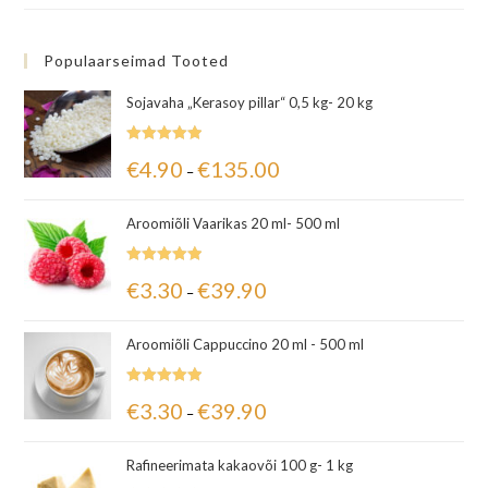
Populaarseimad Tooted
Sojavaha „Kerasoy pillar“ 0,5 kg- 20 kg
Hinnanguga
€
4.90
€
135.00
–
5.00
/ 5
Aroomiõli Vaarikas 20 ml- 500 ml
Hinnanguga
€
3.30
€
39.90
–
5.00
/ 5
Aroomiõli Cappuccino 20 ml - 500 ml
Hinnanguga
€
3.30
€
39.90
–
5.00
/ 5
Rafineerimata kakaovõi 100 g- 1 kg