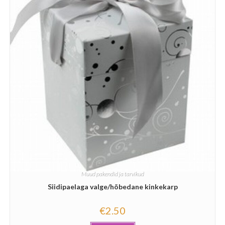
Muud pakendid ja tarvikud
Siidipaelaga valge/hõbedane kinkekarp
€
2.50