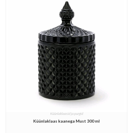
Küünlaklaasid ja purgid
Küünlaklaas kaanega Must 300 ml