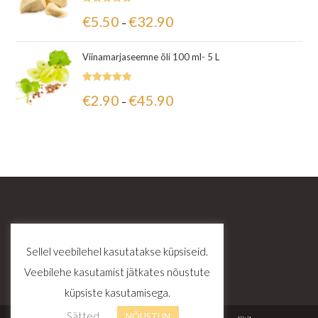
Hinnanguga
€
5.50
€
32.90
–
5.00
/ 5
Viinamarjaseemne õli 100 ml- 5 L
Hinnanguga
€
2.90
€
45.90
–
5.00
/ 5
Sellel veebilehel kasutatakse küpsiseid.
Veebilehe kasutamist jätkates nõustute
küpsiste kasutamisega.
Sätted
NÕUSTUN