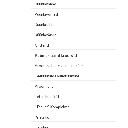
Küünlavahad
Küünlavormid
Küünlatahid
Küünlavärvid
Glitterid
Küünlaklaasid ja purgid
Aroomivahade valmistamine
Teeküünalde valmistamine
Aroomiõlid
Eeterlikud õlid
"Tee Ise" Komplektid
Kristallid
Tarvikud