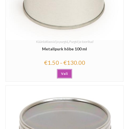
Küünlaklaasid ja purgid
,
Purgid ja toorikud
Metallpurk hõbe 100 ml
€
1.50
€
130.00
–
Vali