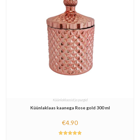
Küünlaklaasid ja purgid
Küünlaklaas kaanega Rose gold 300 ml
€
4.90
Hinnanguga