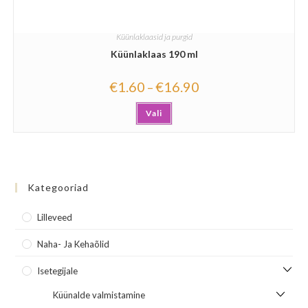
Küünlaklaasid ja purgid
Küünlaklaas 190 ml
€
1.60
€
16.90
–
Vali
Kategooriad
Lilleveed
Naha- Ja Kehaõlid
Isetegijale
Küünalde valmistamine