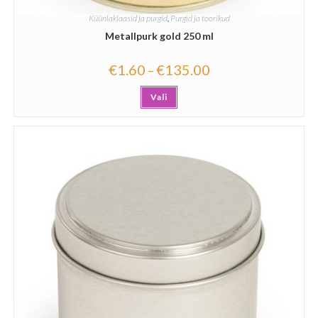
Küünlaklaasid ja purgid
,
Purgid ja toorikud
Metallpurk gold 250 ml
€
1.60
€
135.00
–
Vali