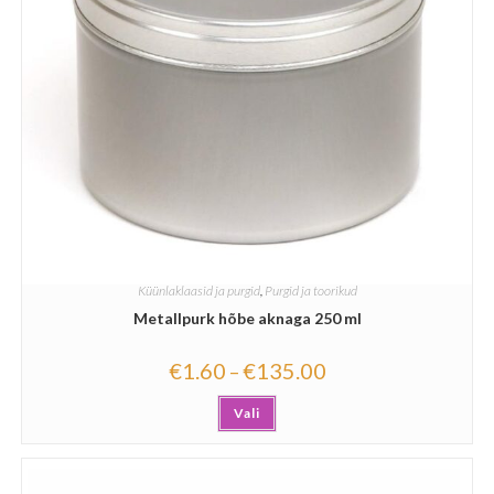
Küünlaklaasid ja purgid
,
Purgid ja toorikud
Metallpurk hõbe aknaga 250 ml
€
1.60
€
135.00
–
Vali