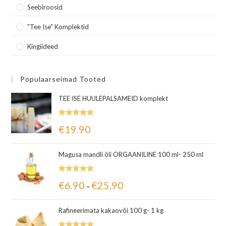
Seebiroosid
"Tee Ise" Komplektid
Kingiideed
Populaarseimad Tooted
TEE ISE HUULEPALSAMEID komplekt
Hinnanguga
€
19.90
5.00
/ 5
Magusa mandli õli ORGAANILINE 100 ml- 250 ml
Hinnanguga
€
6.90
€
25.90
–
5.00
/ 5
Rafineerimata kakaovõi 100 g- 1 kg