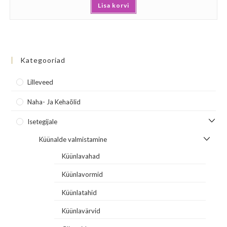
Lisa korvi
5.00
/ 5
Kategooriad
Lilleveed
Naha- Ja Kehaõlid
Isetegijale
Küünalde valmistamine
Küünlavahad
Küünlavormid
Küünlatahid
Küünlavärvid