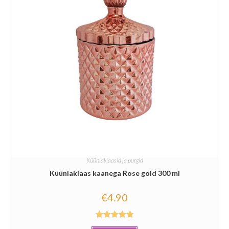
Küünlaklaasid ja purgid
Küünlaklaas kaanega Rose gold 300 ml
€
4.90
Hinnanguga