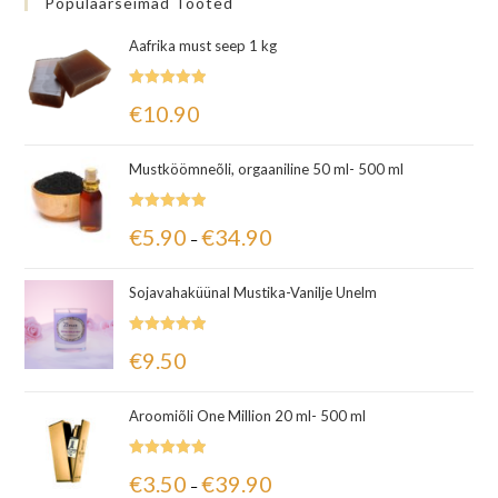
Populaarseimad Tooted
Aafrika must seep 1 kg
Hinnanguga
€
10.90
5.00
/ 5
Mustköömneõli, orgaaniline 50 ml- 500 ml
Hinnanguga
€
5.90
€
34.90
–
5.00
/ 5
Sojavahaküünal Mustika-Vanilje Unelm
Hinnanguga
€
9.50
5.00
/ 5
Aroomiõli One Million 20 ml- 500 ml
Hinnanguga
€
3.50
€
39.90
–
5.00
/ 5