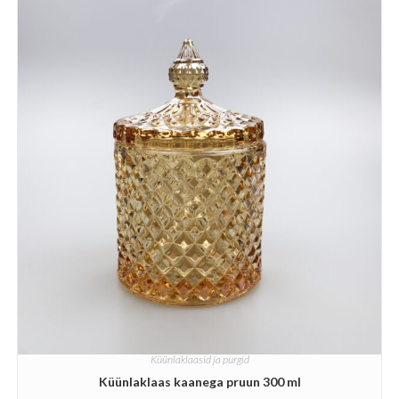
Küünlaklaasid ja purgid
Küünlaklaas kaanega pruun 300 ml