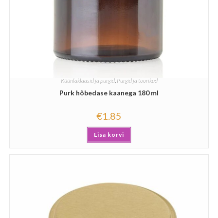
Küünlaklaasid ja purgid
,
Purgid ja toorikud
Purk hõbedase kaanega 180 ml
€
1.85
Lisa korvi