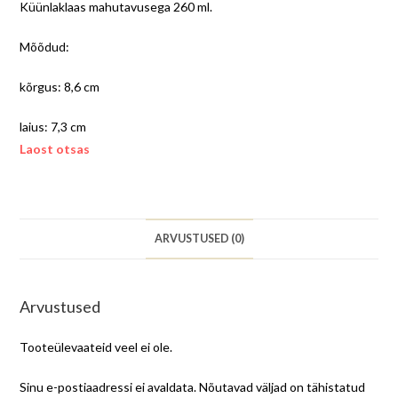
Küünlaklaas mahutavusega 260 ml.
Mõõdud:
kõrgus: 8,6 cm
laius: 7,3 cm
Laost otsas
ARVUSTUSED (0)
Arvustused
Tooteülevaateid veel ei ole.
Sinu e-postiaadressi ei avaldata.
Nõutavad väljad on tähistatud