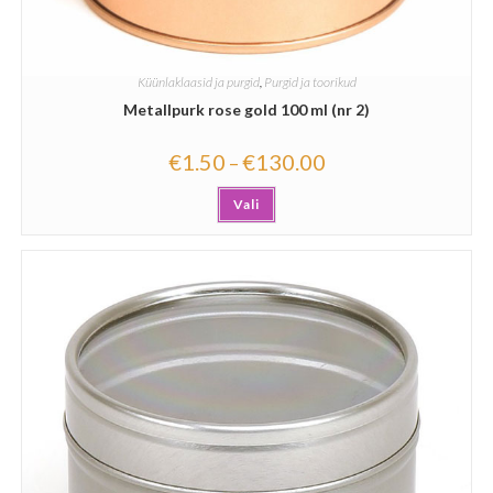
Küünlaklaasid ja purgid
,
Purgid ja toorikud
Metallpurk rose gold 100 ml (nr 2)
€
1.50
€
130.00
–
Vali