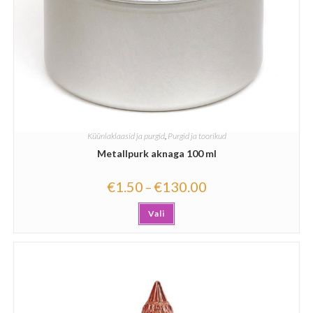
Küünlaklaasid ja purgid
,
Purgid ja toorikud
Metallpurk aknaga 100 ml
€
1.50
€
130.00
–
Vali