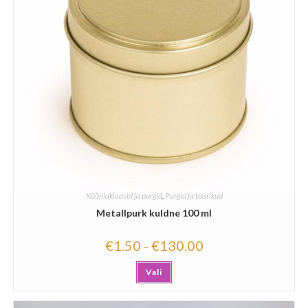
Küünlaklaasid ja purgid
,
Purgid ja toorikud
Metallpurk kuldne 100 ml
€
1.50
€
130.00
–
Vali