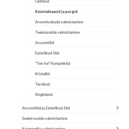
Glitterid
Küünlaklaasid ja purgid
Aroomivahade valmistamine
Teeküünalde valmistamine
Aroomiõlid
Eeterlikud õlid
"Tee Ise" Komplektid
Kristallid
Tarvikud
Kingiideed
Aroomiõlid ja Eeterlikud õlid
Seebirooside valmistamine
Kosmeetika valmistamine