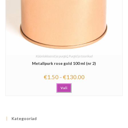
Küünlaklaasid ja purgid
,
Purgid ja toorikud
Metallpurk rose gold 100 ml (nr 2)
€
1.50
€
130.00
–
Vali
Kategooriad