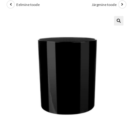
Eelmine toode
Järgmine toode