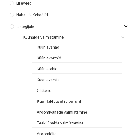
Lilleveed
Naha- Ja Kehaõlid
Isetegijale
Küünalde valmistamine
Küünlavahad
Küünlavormid
Küünlatahid
Küünlavärvid
Glitterid
Küünlaklaasid ja purgid
Aroomivahade valmistamine
Teeküünalde valmistamine
Aroomiõlid