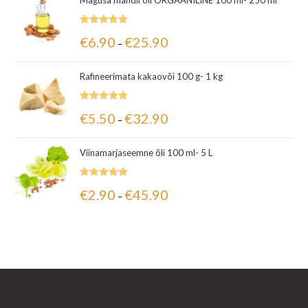
Magusa mandli õli ORGAANILINE 100 ml- 250 ml
Hinnanguga
€
6.90
€
25.90
–
5.00
/ 5
Rafineerimata kakaovõi 100 g- 1 kg
Hinnanguga
€
5.50
€
32.90
–
5.00
/ 5
Viinamarjaseemne õli 100 ml- 5 L
Hinnanguga
€
2.90
€
45.90
–
5.00
/ 5