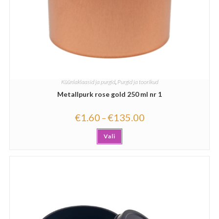
Küünlaklaasid ja purgid
,
Purgid ja toorikud
Metallpurk rose gold 250 ml nr 1
€
1.60
€
135.00
–
Vali