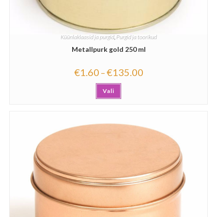
Küünlaklaasid ja purgid
,
Purgid ja toorikud
Metallpurk gold 250 ml
€
1.60
€
135.00
–
Vali