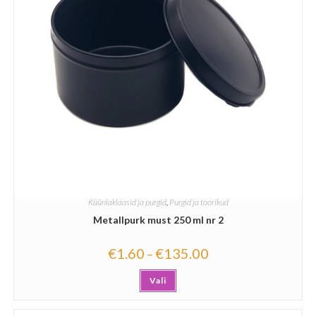
Küünlaklaasid ja purgid
,
Purgid ja toorikud
Metallpurk must 250 ml nr 2
€
1.60
€
135.00
–
Vali