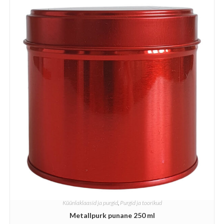
Küünlaklaasid ja purgid
,
Purgid ja toorikud
Metallpurk punane 250 ml