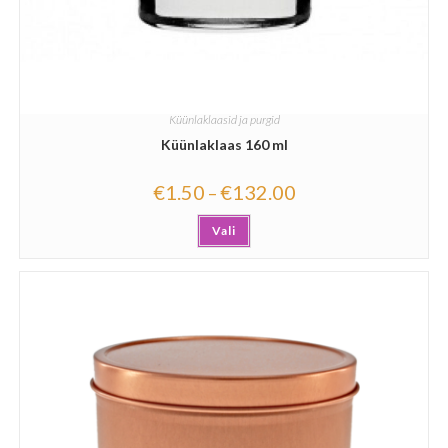
Küünlaklaasid ja purgid
Küünlaklaas 160 ml
€
1.50
€
132.00
–
Vali