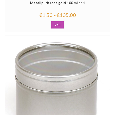
Metallpurk rose gold 100 ml nr 1
€
1.50
€
135.00
–
Vali