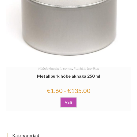
Küünlaklaasid ja purgid
,
Purgid ja toorikud
Metallpurk hõbe aknaga 250 ml
€
1.60
€
135.00
–
Vali
Kategooriad