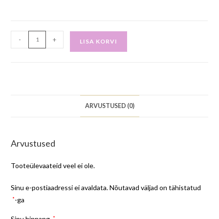
-
+
LISA KORVI
ARVUSTUSED (0)
Arvustused
Tooteülevaateid veel ei ole.
Sinu e-postiaadressi ei avaldata.
Nõutavad väljad on tähistatud
*
-ga
Sinu hinnang
*