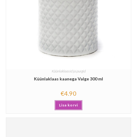
Küünlaklaasid ja purgid
Küünlaklaas kaanega Valge 300 ml
€
4.90
Lisa korvi