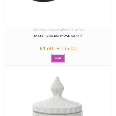
Küünlaklaasid ja purgid
,
Purgid ja toorikud
Metallpurk must 250 ml nr 2
€
1.60
€
135.00
–
Vali