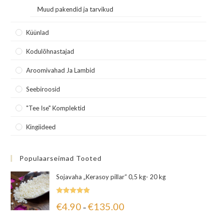
Muud pakendid ja tarvikud
Küünlad
Kodulõhnastajad
Aroomivahad Ja Lambid
Seebiroosid
"Tee Ise" Komplektid
Kingiideed
Populaarseimad Tooted
Sojavaha „Kerasoy pillar“ 0,5 kg- 20 kg
Hinnanguga
€
4.90
€
135.00
–
5.00
/ 5