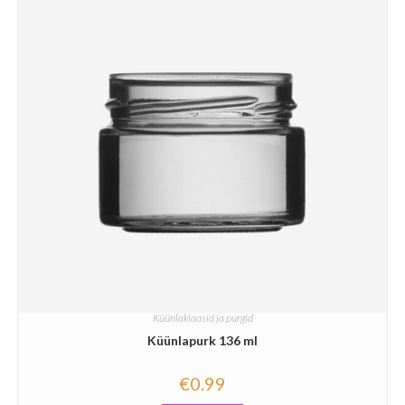
Küünlaklaasid ja purgid
Küünlapurk 136 ml
€
0.99