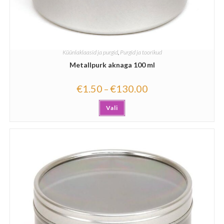
Küünlaklaasid ja purgid
,
Purgid ja toorikud
Metallpurk aknaga 100 ml
€
1.50
€
130.00
–
Vali