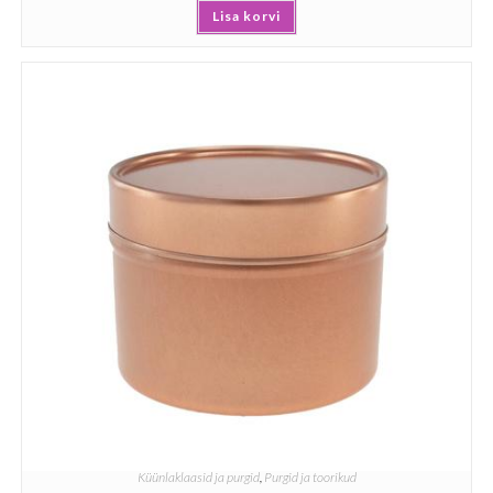
Lisa korvi
Küünlaklaasid ja purgid
,
Purgid ja toorikud