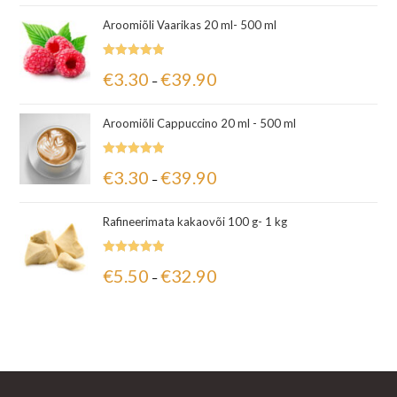
Aroomiõli Vaarikas 20 ml- 500 ml
Hinnanguga
€
3.30
€
39.90
–
5.00
/ 5
Aroomiõli Cappuccino 20 ml - 500 ml
Hinnanguga
€
3.30
€
39.90
–
5.00
/ 5
Rafineerimata kakaovõi 100 g- 1 kg
Hinnanguga
€
5.50
€
32.90
–
5.00
/ 5