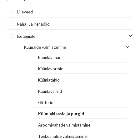
Lilleveed
Naha- Ja Kehaõlid
Isetegijale
Küünalde valmistamine
Küünlavahad
Küünlavormid
Küünlatahid
Küünlavärvid
Glitterid
Küünlaklaasid ja purgid
Aroomivahade valmistamine
Teeküünalde valmistamine