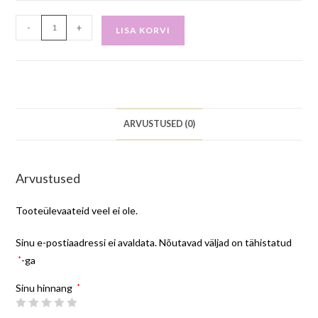
-
+
LISA KORVI
ARVUSTUSED (0)
Arvustused
Tooteülevaateid veel ei ole.
Sinu e-postiaadressi ei avaldata.
Nõutavad väljad on tähistatud
*
-ga
Sinu hinnang
*