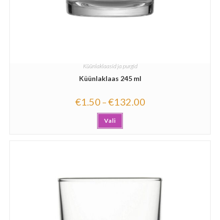
Küünlaklaasid ja purgid
Küünlaklaas 245 ml
€
1.50
€
132.00
–
Vali