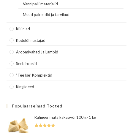
Vannipalli materjalid
Muud pakendid ja tarvikud
Küünlad
Kodulõhnastajad
Aroomivahad Ja Lambid
Seebiroosid
"Tee Ise" Komplektid
Kingiideed
Populaarseimad Tooted
Rafineerimata kakaovõi 100 g- 1 kg
Hinnanguga