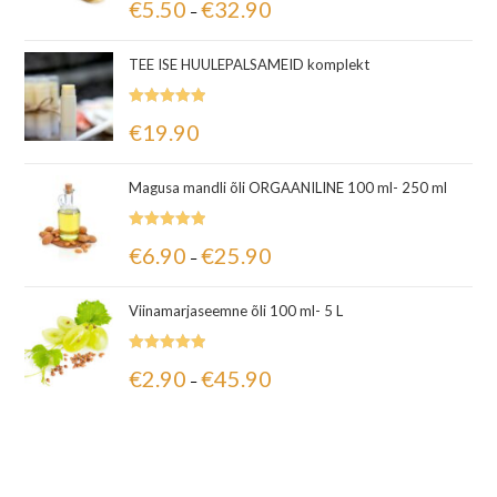
€
5.50
€
32.90
–
5.00
/ 5
TEE ISE HUULEPALSAMEID komplekt
Hinnanguga
€
19.90
5.00
/ 5
Magusa mandli õli ORGAANILINE 100 ml- 250 ml
Hinnanguga
€
6.90
€
25.90
–
5.00
/ 5
Viinamarjaseemne õli 100 ml- 5 L
Hinnanguga
€
2.90
€
45.90
–
5.00
/ 5