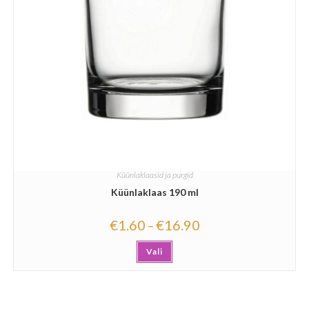
Küünlaklaasid ja purgid
Küünlaklaas 190 ml
€
1.60
€
16.90
–
Vali