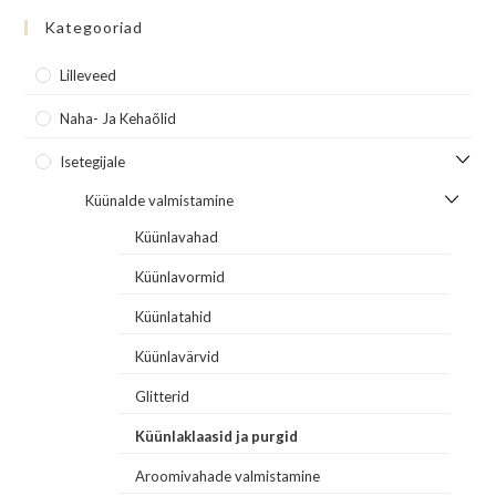
Kategooriad
Lilleveed
Naha- Ja Kehaõlid
Isetegijale
Küünalde valmistamine
Küünlavahad
Küünlavormid
Küünlatahid
Küünlavärvid
Glitterid
Küünlaklaasid ja purgid
Aroomivahade valmistamine