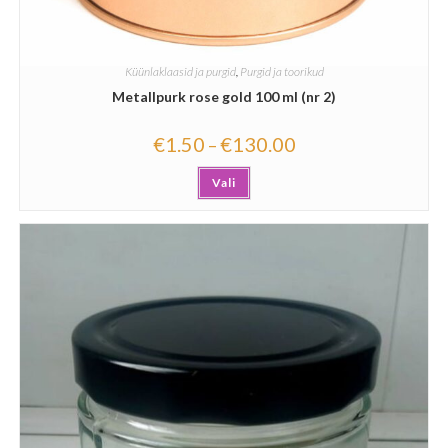
Küünlaklaasid ja purgid
,
Purgid ja toorikud
Metallpurk rose gold 100 ml (nr 2)
€
1.50
€
130.00
–
Vali