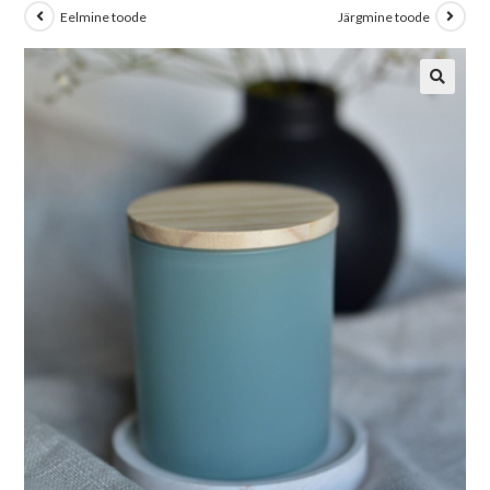
Eelmine toode
Järgmine toode