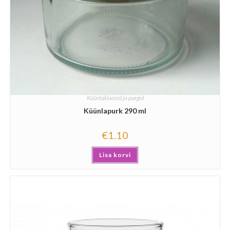
Küünlaklaasid ja purgid
Küünlapurk 290 ml
€
1.10
Lisa korvi