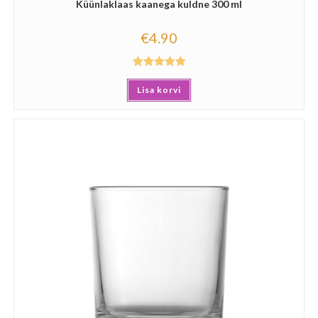
Küünlaklaas kaanega kuldne 300 ml
€
4.90
Hinnanguga
Lisa korvi
5.00
/ 5