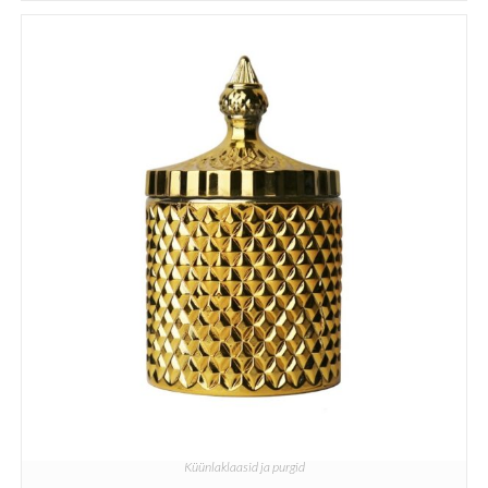
Küünlaklaasid ja purgid