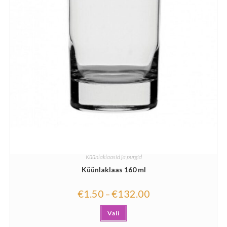
Küünlaklaasid ja purgid
Küünlaklaas 160 ml
€
1.50
€
132.00
–
Vali