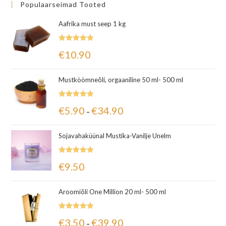
Populaarseimad Tooted
Aafrika must seep 1 kg
Hinnanguga
€
10.90
5.00
/ 5
Mustköömneõli, orgaaniline 50 ml- 500 ml
Hinnanguga
€
5.90
€
34.90
–
5.00
/ 5
Sojavahaküünal Mustika-Vanilje Unelm
Hinnanguga
€
9.50
5.00
/ 5
Aroomiõli One Million 20 ml- 500 ml
Hinnanguga
€
3.50
€
39.90
–
5.00
/ 5