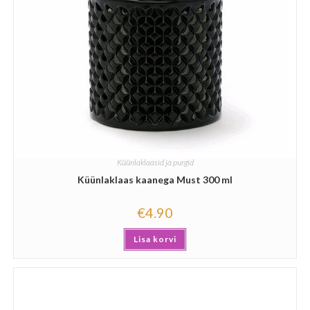
Küünlaklaasid ja purgid
Küünlaklaas kaanega Must 300 ml
€
4.90
Lisa korvi