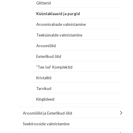
Glitterid
Küünlaklaasid ja purgid
Aroomivahade valmistamine
Teeküünalde valmistamine
Aroomiõlid
Eeterlikud õlid
"Tee Ise" Komplektid
Kristallid
Tarvikud
Kingiideed
Aroomiõlid ja Eeterlikud õlid
Seebirooside valmistamine