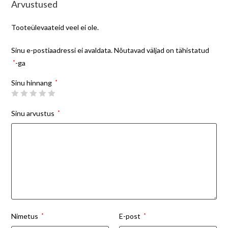
Arvustused
Tooteülevaateid veel ei ole.
Sinu e-postiaadressi ei avaldata.
Nõutavad väljad on tähistatud
*
-ga
Sinu hinnang
*
Sinu arvustus
*
Nimetus
*
E-post
*