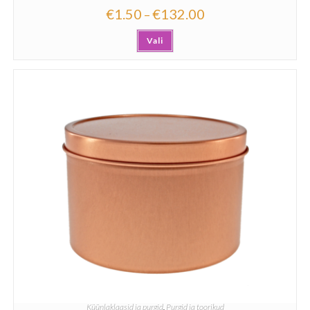
€
1.50
€
132.00
–
Vali
Küünlaklaasid ja purgid
,
Purgid ja toorikud