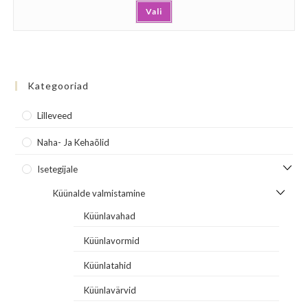
Vali
Kategooriad
Lilleveed
Naha- Ja Kehaõlid
Isetegijale
Küünalde valmistamine
Küünlavahad
Küünlavormid
Küünlatahid
Küünlavärvid