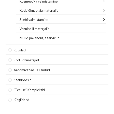
Kosmeetika valmistamine
Kodulõhnastaja materjalid
Seebi valmistamine
Vannipalli materjalid
Muud pakendid ja tarvikud
Küünlad
Kodulõhnastajad
Aroomivahad Ja Lambid
Seebiroosid
"Tee Ise" Komplektid
Kingiideed