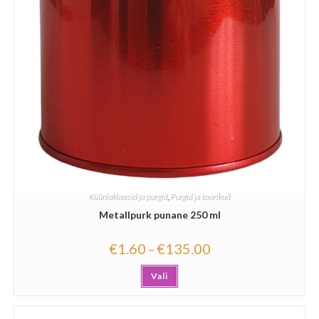
Küünlaklaasid ja purgid
,
Purgid ja toorikud
Metallpurk punane 250 ml
€
1.60
€
135.00
–
Vali