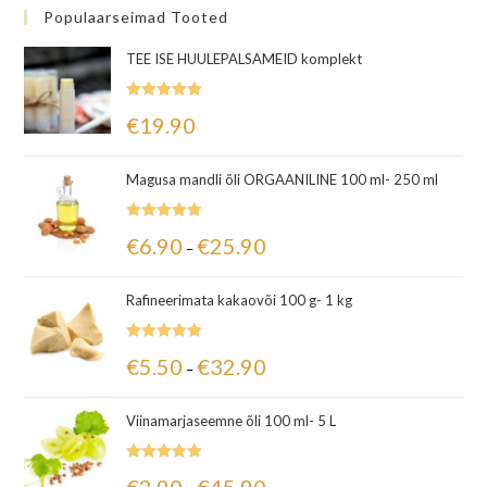
Populaarseimad Tooted
TEE ISE HUULEPALSAMEID komplekt
Hinnanguga
€
19.90
5.00
/ 5
Magusa mandli õli ORGAANILINE 100 ml- 250 ml
Hinnanguga
€
6.90
€
25.90
–
5.00
/ 5
Rafineerimata kakaovõi 100 g- 1 kg
Hinnanguga
€
5.50
€
32.90
–
5.00
/ 5
Viinamarjaseemne õli 100 ml- 5 L
Hinnanguga