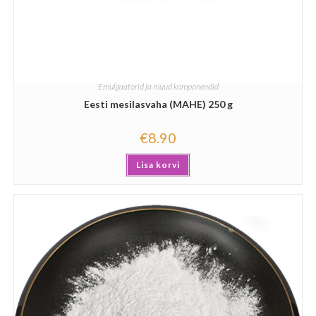
Emulgaatorid ja muud komponendid
Eesti mesilasvaha (MAHE) 250 g
€
8.90
Lisa korvi