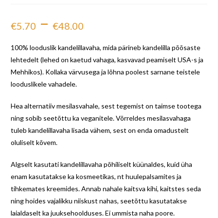
–
€
5.70
€
48.00
100% looduslik kandelillavaha, mida pärineb kandelilla põõsaste
lehtedelt (lehed on kaetud vahaga, kasvavad peamiselt USA-s ja
Mehhikos). Kollaka värvusega ja lõhna poolest sarnane teistele
looduslikele vahadele.
Hea alternatiiv mesilasvahale, sest tegemist on taimse tootega
ning sobib seetõttu ka veganitele. Võrreldes mesilasvahaga
tuleb kandelillavaha lisada vähem, sest on enda omadustelt
oluliselt kõvem.
Algselt kasutati kandelillavaha põhiliselt küünaldes, kuid üha
enam kasutatakse ka kosmeetikas, nt huulepalsamites ja
tihkemates kreemides. Annab nahale kaitsva kihi, kaitstes seda
ning hoides vajalikku niiskust nahas, seetõttu kasutatakse
laialdaselt ka juuksehoolduses. Ei ummista naha poore.