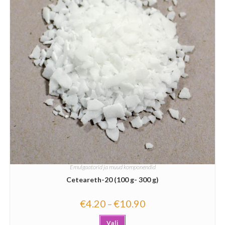
Emulgaatorid ja muud komponendid
Ceteareth-20 (100 g- 300 g)
€
4.20
€
10.90
–
Vali