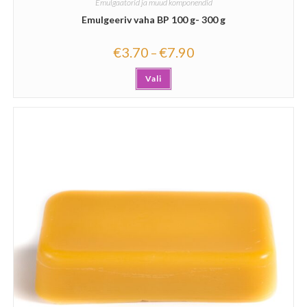
Emulgaatorid ja muud komponendid
Emulgeeriv vaha BP 100 g- 300 g
€
3.70
€
7.90
–
Vali