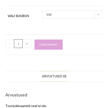
Vali
VALI SUURUS
-
+
LISA KORVI
ARVUSTUSED (0)
Arvustused
Tooteülevaateid veel ei ole.