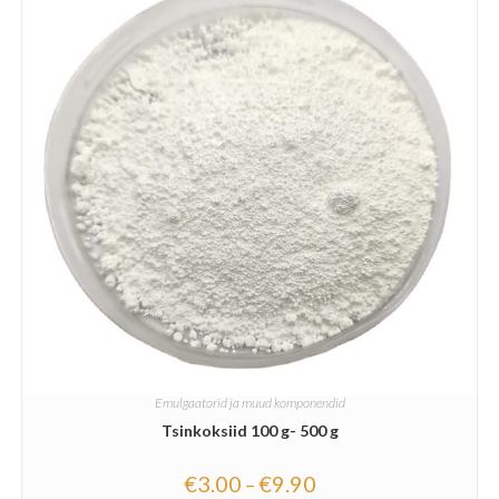
Emulgaatorid ja muud komponendid
Tsinkoksiid 100 g- 500 g
€
3.00
€
9.90
–