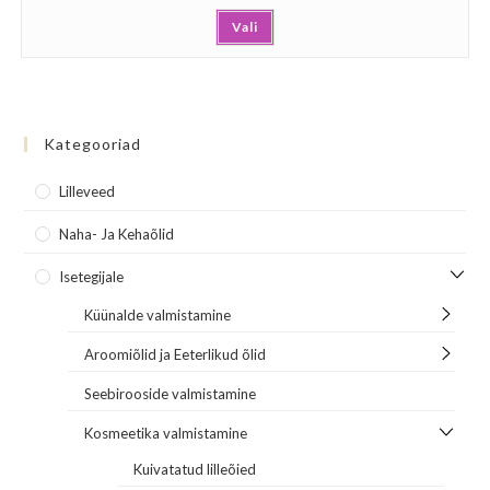
Vali
Kategooriad
Lilleveed
Naha- Ja Kehaõlid
Isetegijale
Küünalde valmistamine
Aroomiõlid ja Eeterlikud õlid
Seebirooside valmistamine
Kosmeetika valmistamine
Kuivatatud lilleõied