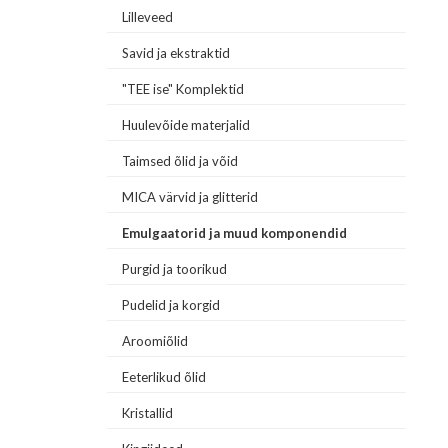
Lilleveed
Savid ja ekstraktid
"TEE ise" Komplektid
Huulevõide materjalid
Taimsed õlid ja võid
MICA värvid ja glitterid
Emulgaatorid ja muud komponendid
Purgid ja toorikud
Pudelid ja korgid
Aroomiõlid
Eeterlikud õlid
Kristallid