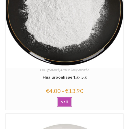
Emulgaatorid ja muud komponendid
Hüaluroonhape 1 g- 5 g
€
4.00
€
13.90
–
Vali