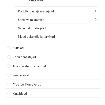
Kingiideed
Kodulõhnastaja materjalid
Seebi valmistamine
Vannipalli materjalid
Muud pakendid ja tarvikud
Küünlad
Kodulõhnastajad
Aroomivahad Ja Lambid
Seebiroosid
"Tee Ise" Komplektid
Kingiideed