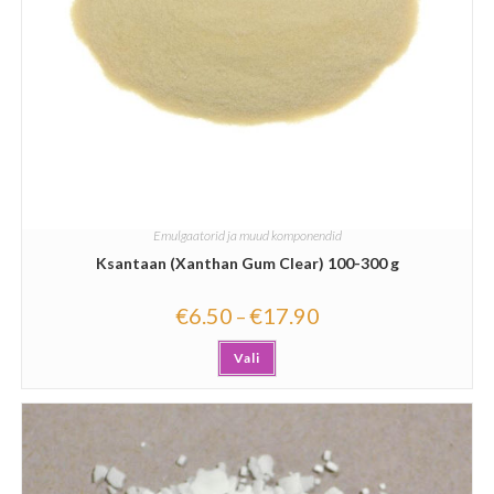
Emulgaatorid ja muud komponendid
Ksantaan (Xanthan Gum Clear) 100-300 g
€
6.50
€
17.90
–
Vali