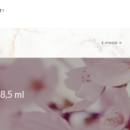
T!
E-POOD
 8,5 ml