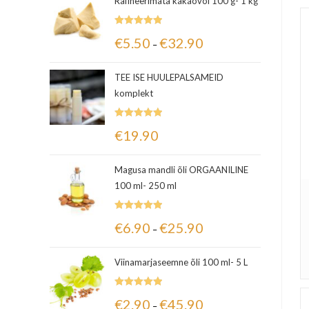
Rafineerimata kakaovõi 100 g- 1 kg
Hinnanguga
€
5.50
€
32.90
–
5.00
/ 5
TEE ISE HUULEPALSAMEID
komplekt
Hinnanguga
€
19.90
5.00
/ 5
Magusa mandli õli ORGAANILINE
100 ml- 250 ml
Hinnanguga
€
6.90
€
25.90
–
5.00
/ 5
Viinamarjaseemne õli 100 ml- 5 L
Hinnanguga
€
2.90
€
45.90
–