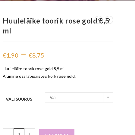
Huuleläike toorik rose gold 8,5
ml
–
€
1.90
€
8.75
Huuleläike toorik rose gold 8,5 ml
Alumine osa läbipaistev, kork rose gold.
Vali
VALI SUURUS
-
+
LISA KORVI