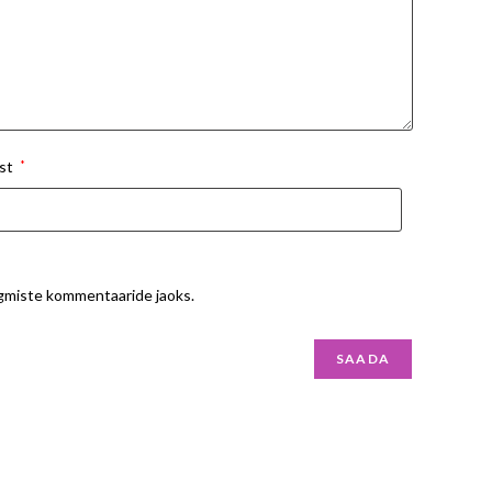
st
*
ärgmiste kommentaaride jaoks.