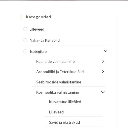
Kategooriad
Lilleveed
Naha- Ja Kehaõlid
Isetegijale
Küünalde valmistamine
Aroomiõlid ja Eeterlikud õlid
Seebirooside valmistamine
Kosmeetika valmistamine
Kuivatatud lilleõied
Lilleveed
Savid ja ekstraktid