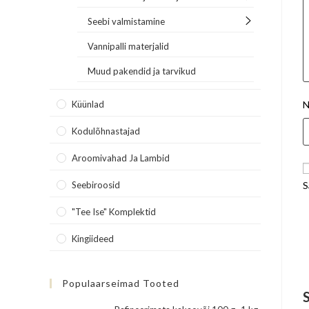
Seebi valmistamine
Vannipalli materjalid
Muud pakendid ja tarvikud
Küünlad
N
Kodulõhnastajad
Aroomivahad Ja Lambid
Seebiroosid
S
"Tee Ise" Komplektid
Kingiideed
Populaarseimad Tooted