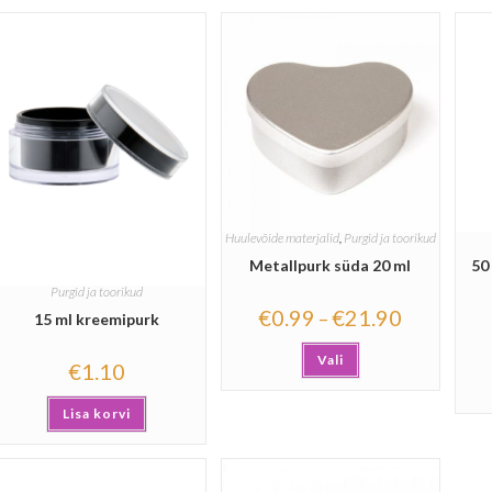
Huulevõide materjalid
,
Purgid ja toorikud
Metallpurk süda 20 ml
50
Purgid ja toorikud
€
0.99
€
21.90
–
15 ml kreemipurk
Vali
€
1.10
Lisa korvi