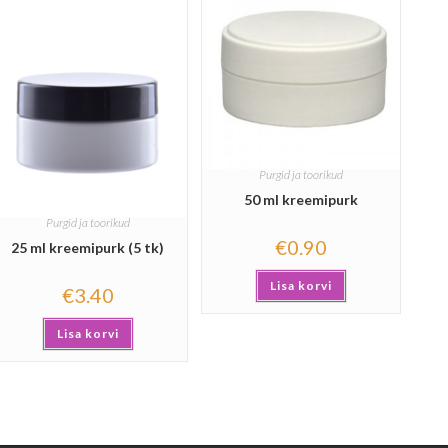
Purgid ja toorikud
50 ml kreemipurk
Purgid ja toorikud
€
0.90
25 ml kreemipurk (5 tk)
Lisa korvi
€
3.40
Lisa korvi