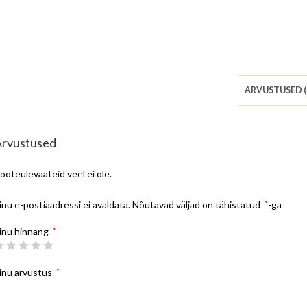
ARVUSTUSED (
Arvustused
ooteülevaateid veel ei ole.
inu e-postiaadressi ei avaldata.
Nõutavad väljad on tähistatud
*
-ga
inu hinnang
*
inu arvustus
*