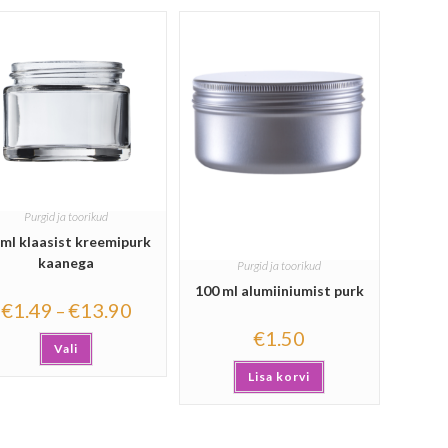
Purgid ja toorikud
 ml klaasist kreemipurk
kaanega
Purgid ja toorikud
100 ml alumiiniumist purk
€
1.49
€
13.90
–
€
1.50
Vali
Lisa korvi