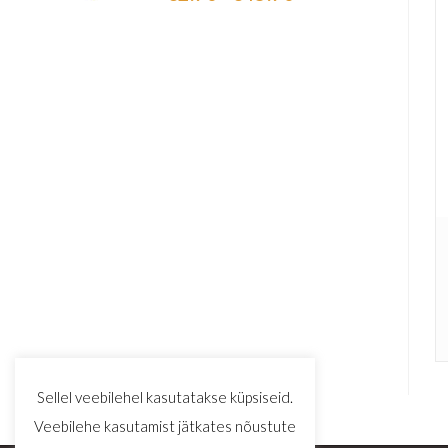
5.00
/ 5
Sellel veebilehel kasutatakse küpsiseid.
Veebilehe kasutamist jätkates nõustute