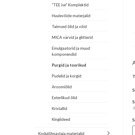
"TEE ise" Komplektid
Huulevõide materjalid
Taimsed õlid ja võid
MICA värvid ja glitterid
Emulgaatorid ja muud
komponendid
Purgid ja toorikud
Pudelid ja korgid
T
Aroomiõlid
S
Eeterlikud õlid
S
Kristallid
Kingiideed
S
Kodulõhnastaja materjalid