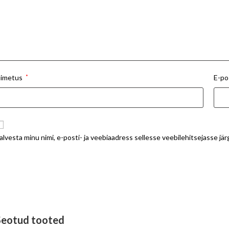
imetus
*
E-po
alvesta minu nimi, e-posti- ja veebiaadress sellesse veebilehitsejasse j
Seotud tooted