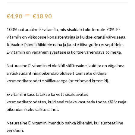
–
€
4.90
€
18.90
100% naturaalne E-vitamiin, mis sisaldab tokoferoole 70%. E-
vitamiin on viskoosse konsistentsiga ja kuldse-oranži värvusega.
Ideaalne lisand kõikidele naha ja juuste õlisegude retseptidele.
E-vitamiin on vananemisvastase ja kortse vähendava toimega.
Naturaalne E-vitamiin ei ole küll säilitusaine, kuid ta on väga hea
antioksüdant ning pikendab oluliselt taimsete õlidega
kosmeetikatoodete säilivusaega (nt erinevad kreemid).
E-vitamiini kasutatakse ka vett sisaldavates
kosmeetikatoodetes, kuid seal tuleks kasutada toote säilivusaja
pikendamiseks säilitusainet.
Naturaalne E-vitamiin imendub nahka kiiremini, kui sünteetiline
versioon.