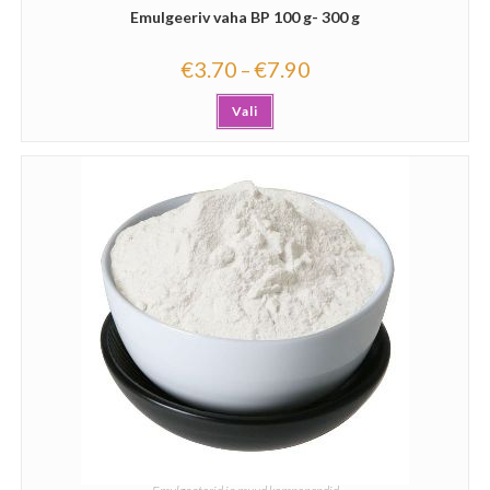
Emulgeeriv vaha BP 100 g- 300 g
€
3.70
€
7.90
–
Vali