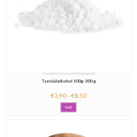
Emulgaatorid ja muud komponendid
Tsetüülalkohol 100g-300 g
€
3.90
€
8.50
–
Vali