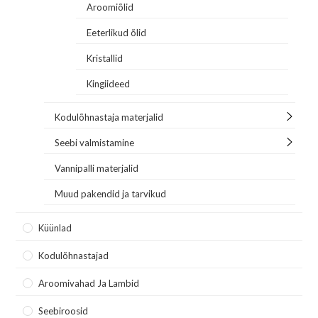
Aroomiõlid
Eeterlikud õlid
Kristallid
Kingiideed
Kodulõhnastaja materjalid
Seebi valmistamine
Vannipalli materjalid
Muud pakendid ja tarvikud
Küünlad
Kodulõhnastajad
Aroomivahad Ja Lambid
Seebiroosid