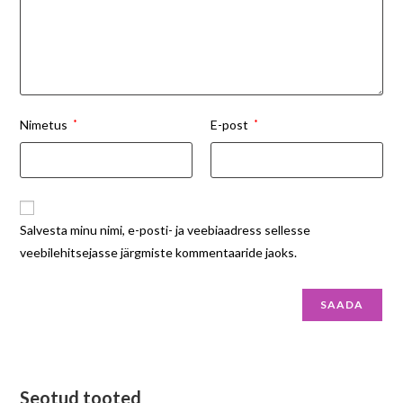
Nimetus
*
E-post
*
Salvesta minu nimi, e-posti- ja veebiaadress sellesse
veebilehitsejasse järgmiste kommentaaride jaoks.
Seotud tooted