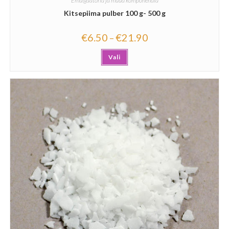
Emulgaatorid ja muud komponendid
Kitsepiima pulber 100 g- 500 g
€
6.50
€
21.90
–
Vali