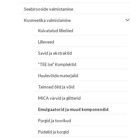
Seebirooside valmistamine
Kosmeetika valmistamine
Kuivatatud lilleõied
Lilleveed
Savid ja ekstraktid
"TEE ise" Komplektid
Huulevõide materjalid
Taimsed õlid ja võid
MICA värvid ja glitterid
Emulgaatorid ja muud komponendid
Purgid ja toorikud
Pudelid ja korgid