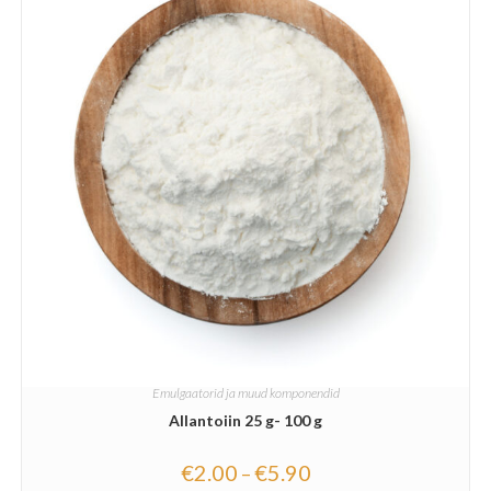
Emulgaatorid ja muud komponendid
Allantoiin 25 g- 100 g
€
2.00
€
5.90
–