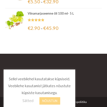
€
5.50
€
32.90
–
5.00
/ 5
Viinamarjaseemne õli 100 ml- 5 L
Hinnanguga
€
2.90
€
45.90
–
5.00
/ 5
Sellel veebilehel kasutatakse küpsiseid.
Veebilehe kasutamist jätkates nõustute
küpsiste kasutamisega.
Sätted
NÕUSTUN
Kontakt
Tellimustingimused
Privaatsuspoliitika