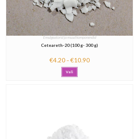
Emulgaatorid ja muud komponendid
Ceteareth-20 (100 g- 300 g)
€
4.20
€
10.90
–
Vali