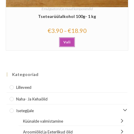
Emulgaatorid ja muud komponendid
Tsetearüülalkohol 100g- 1 kg
€
3.90
€
18.90
–
Vali
Kategooriad
Lilleveed
Naha- Ja Kehaõlid
Isetegijale
Küünalde valmistamine
Aroomiõlid ja Eeterlikud õlid