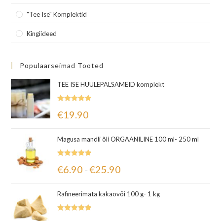
"Tee Ise" Komplektid
Kingiideed
Populaarseimad Tooted
TEE ISE HUULEPALSAMEID komplekt
Hinnanguga
€
19.90
5.00
/ 5
Magusa mandli õli ORGAANILINE 100 ml- 250 ml
Hinnanguga
€
6.90
€
25.90
–
5.00
/ 5
Rafineerimata kakaovõi 100 g- 1 kg
Hinnanguga