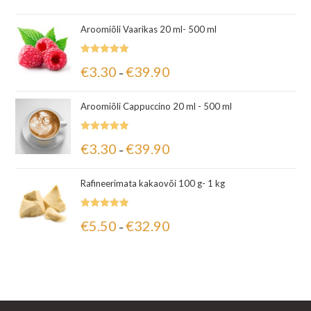
Aroomiõli Vaarikas 20 ml- 500 ml
Hinnanguga
€
3.30
€
39.90
–
5.00
/ 5
Aroomiõli Cappuccino 20 ml - 500 ml
Hinnanguga
€
3.30
€
39.90
–
5.00
/ 5
Rafineerimata kakaovõi 100 g- 1 kg
Hinnanguga
€
5.50
€
32.90
–
5.00
/ 5