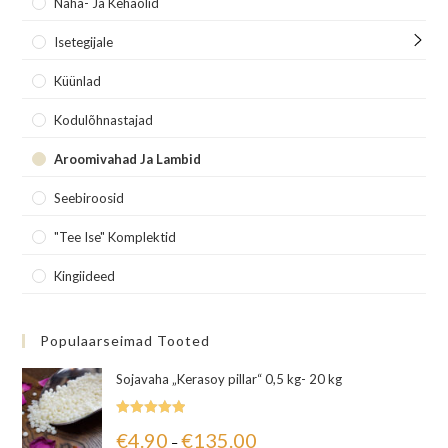
Naha- Ja Kehaõlid
Isetegijale
Küünlad
Kodulõhnastajad
Aroomivahad Ja Lambid
Seebiroosid
"Tee Ise" Komplektid
Kingiideed
Populaarseimad Tooted
Sojavaha „Kerasoy pillar“ 0,5 kg- 20 kg
Hinnanguga
€
4.90
€
135.00
–
5.00
/ 5