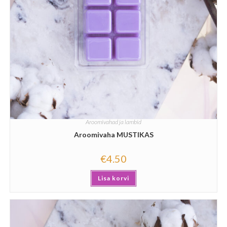
Aroomivahad ja lambid
Aroomivaha MUSTIKAS
€
4.50
Lisa korvi