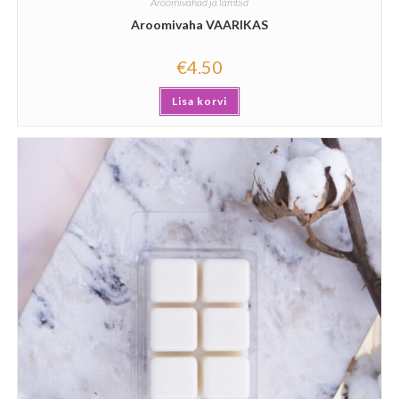
Aroomivahad ja lambid
Aroomivaha VAARIKAS
€
4.50
Lisa korvi