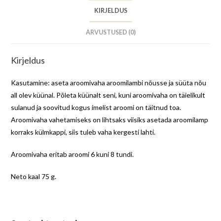
KIRJELDUS
ARVUSTUSED (0)
Kirjeldus
Kasutamine: aseta aroomivaha aroomilambi nõusse ja süüta nõu
all olev küünal. Põleta küünalt seni, kuni aroomivaha on täielikult
sulanud ja soovitud kogus imelist aroomi on täitnud toa.
Aroomivaha vahetamiseks on lihtsaks viisiks asetada aroomilamp
korraks külmkappi, siis tuleb vaha kergesti lahti.
Aroomivaha eritab aroomi 6 kuni 8 tundi.
Neto kaal 75 g.