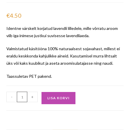
€
4.50
Identne värskelt korjatud lavendli lilledele, mille võrratu aroom
viib iga inimese justkui suvisesse lavendliaeda.
Valmistatud käsitööna 100% naturaalsest sojavahast, millest ei
eraldu keskkonda kahjulikke aineid. Kasutamisel murra lihtsalt
üks või kaks kuubikut ja aseta aroomisulatajasse ning naudi.
Taassuletav PET pakend.
-
+
LISA KORVI