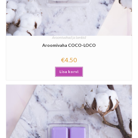
Aroomivahad ja lambid
Aroomivaha COCO-LOCO
€
4.50
Lisa korvi