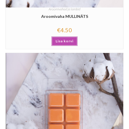
Aroomivahad ja lambid
Aroomivaha MULLINÄTS
€
4.50
Lisa korvi