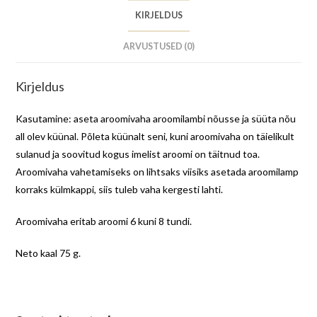
KIRJELDUS
ARVUSTUSED (0)
Kirjeldus
Kasutamine: aseta aroomivaha aroomilambi nõusse ja süüta nõu
all olev küünal. Põleta küünalt seni, kuni aroomivaha on täielikult
sulanud ja soovitud kogus imelist aroomi on täitnud toa.
Aroomivaha vahetamiseks on lihtsaks viisiks asetada aroomilamp
korraks külmkappi, siis tuleb vaha kergesti lahti.
Aroomivaha eritab aroomi 6 kuni 8 tundi.
Neto kaal 75 g.