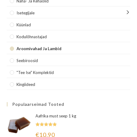
Naha- Ja Kehaõlid
Isetegijale
Küünlad
Kodulõhnastajad
Aroomivahad Ja Lambid
Seebiroosid
"Tee Ise" Komplektid
Kingiideed
Populaarseimad Tooted
Aafrika must seep 1 kg
Hinnanguga
€
10.90
5.00
/ 5