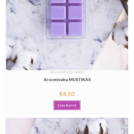
Aroomivahad ja lambid
Aroomivaha MUSTIKAS
€
4.50
Lisa korvi