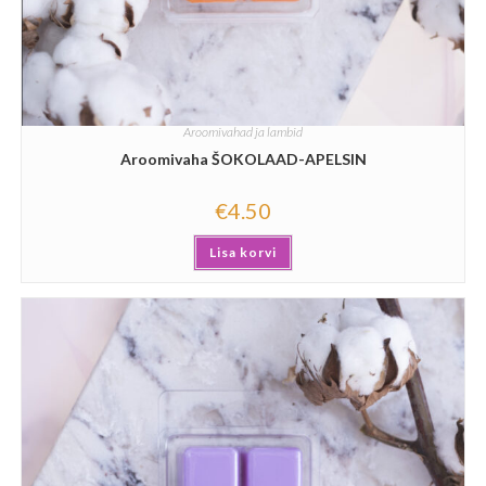
Aroomivahad ja lambid
Aroomivaha ŠOKOLAAD-APELSIN
€
4.50
Lisa korvi