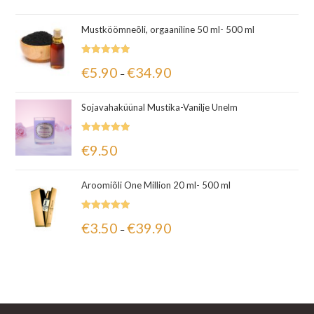
Mustköömneõli, orgaaniline 50 ml- 500 ml
Hinnanguga
€
5.90
€
34.90
–
5.00
/ 5
Sojavahaküünal Mustika-Vanilje Unelm
Hinnanguga
€
9.50
5.00
/ 5
Aroomiõli One Million 20 ml- 500 ml
Hinnanguga
€
3.50
€
39.90
–
5.00
/ 5