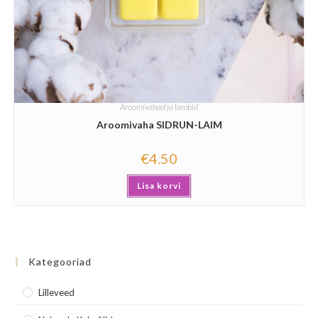
Aroomivahad ja lambid
Aroomivaha SIDRUN-LAIM
€
4.50
Lisa korvi
Kategooriad
Lilleveed