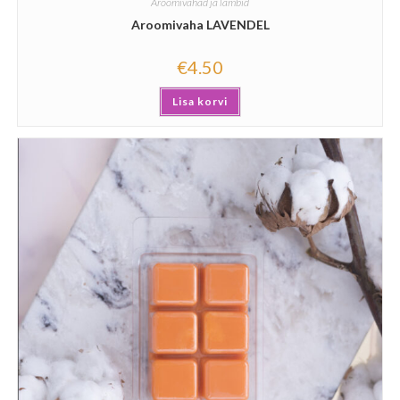
Aroomivahad ja lambid
Aroomivaha LAVENDEL
€
4.50
Lisa korvi