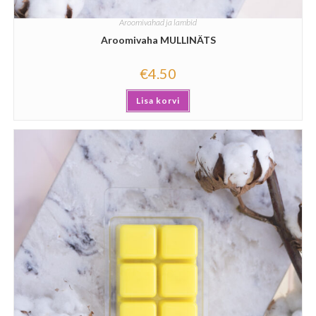
Aroomivahad ja lambid
Aroomivaha MULLINÄTS
€
4.50
Lisa korvi