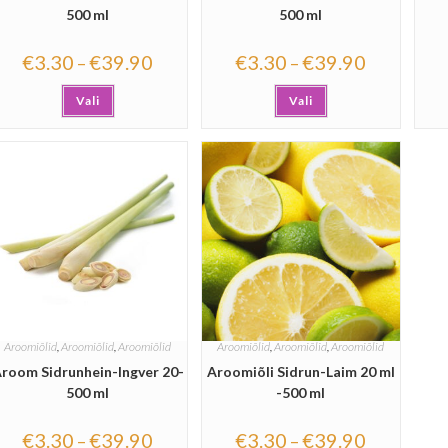
500 ml
500 ml
€
3.30
€
39.90
€
3.30
€
39.90
–
–
Vali
Vali
Aroomiõlid
,
Aroomiõlid
,
Aroomiõlid
Aroomiõlid
,
Aroomiõlid
,
Aroomiõlid
room Sidrunhein-Ingver 20-
Aroomiõli Sidrun-Laim 20 ml
500 ml
-500 ml
€
3.30
€
39.90
€
3.30
€
39.90
–
–