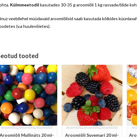
ohta.
Külmmeetodil
kasutades 30-35 g aroomiõli 1 kg rasvade/õlide koh
inuz veebilehel müüdavaid aroomiõlisid saab kasutada kõikides küünlavah
oodetes (v.a huulevõietes).
Seotud tooted
Aroomiõlid
,
Aroomiõlid
,
Aroomiõlid
Aroomiõlid
,
Aroomiõlid
,
Aroomiõlid
Aro
Aroomiõli Mullinäts 20 ml-
Aroomiõli Suvemari 20 ml-
Aro