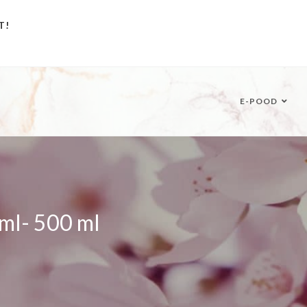
T!
E-POOD
ml- 500 ml