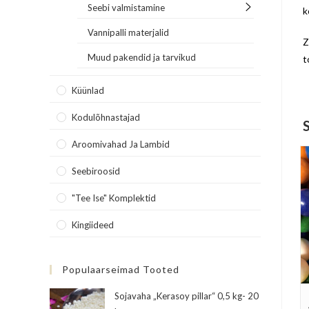
Seebi valmistamine
k
Vannipalli materjalid
Z
Muud pakendid ja tarvikud
t
Küünlad
Kodulõhnastajad
Aroomivahad Ja Lambid
Seebiroosid
"Tee Ise" Komplektid
Kingiideed
Populaarseimad Tooted
Sojavaha „Kerasoy pillar“ 0,5 kg- 20