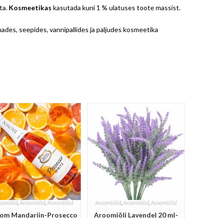
ta.
Kosmeetikas
kasutada kuni 1 % ulatuses toote massist.
ades, seepides, vannipallides ja paljudes kosmeetika
omiõlid
,
Aroomiõlid
,
Aroomiõlid
Aroomiõlid
,
Aroomiõlid
,
Aroomiõlid
om Mandariin-Prosecco
Aroomiõli Lavendel 20 ml-