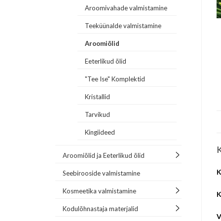
Aroomivahade valmistamine
Teeküünalde valmistamine
Aroomiõlid
Eeterlikud õlid
"Tee Ise" Komplektid
Kristallid
Tarvikud
Kingiideed
K
Aroomiõlid ja Eeterlikud õlid
K
Seebirooside valmistamine
Kosmeetika valmistamine
K
Kodulõhnastaja materjalid
V