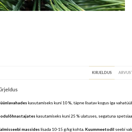
KIRJELDUS
ARVUST
irjeldus
üünlavahades
kasutamiseks kuni 10 %, täpne lisatav kogus iga vahatüübi
odulõhnastajates
kasutamiseks kuni 25 % ulatuses, segatuna spetsiaal
almisseebi massides
lisada 10-15 g/kg kohta.
Kuummeetodil
seebi val