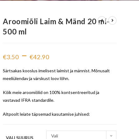
Aroomiõli Laim & Mänd 20 ml-
500 ml
–
€
3.50
€
42.90
Särtsakas kooslus imelisest laimist ja männist. Mõnusalt
meeliülendav ja värskust loov lõhn.
Kõik meie aroomiõlid on 100% kontsentreeritud ja
vastavad IFRA standardile.
Altpoolt leiate täpsemad kasutamise juhised:
Vali
VALI SUURUS