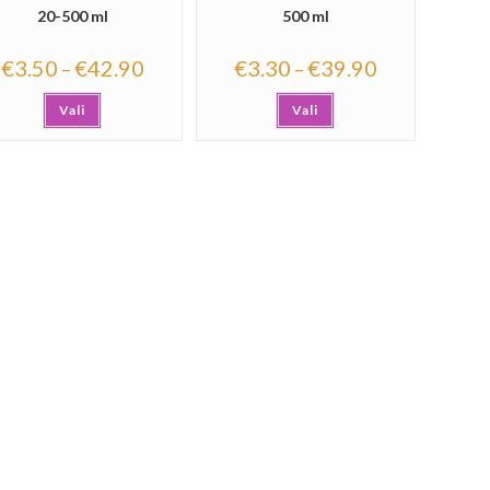
20-500 ml
500 ml
€
3.50
€
42.90
€
3.30
€
39.90
–
–
Vali
Vali