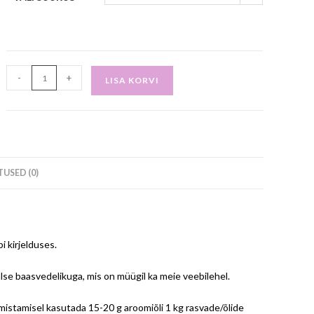
-
+
LISA KORVI
USED (0)
 kirjelduses.
se baasvedelikuga, mis on müügil ka meie veebilehel.
mistamisel kasutada 15-20 g aroomiõli 1 kg rasvade/õlide