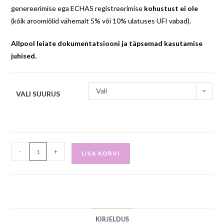
genereerimise ega ECHAS registreerimise
kohustust ei ole
(kõik aroomiõlid vähemalt 5% või 10% ulatuses UFI vabad).
Allpool leiate dokumentatsiooni ja täpsemad kasutamise
juhised.
Vali
VALI SUURUS
-
+
LISA KORVI
KIRJELDUS