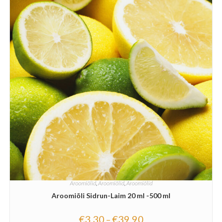
Aroomiõlid
,
Aroomiõlid
,
Aroomiõlid
Aroomiõli Sidrun-Laim 20 ml -500 ml
€
3.30
€
39.90
–