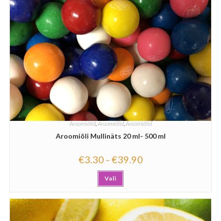
Aroomiõlid
,
Aroomiõlid
,
Aroomiõlid
Aroomiõli Mullinäts 20 ml- 500 ml
€
3.30
€
39.90
–
Vali