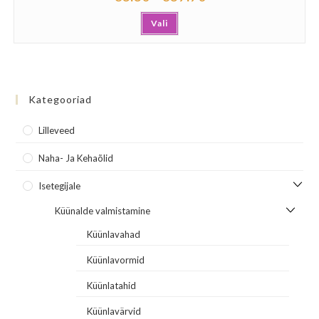
Vali
Kategooriad
Lilleveed
Naha- Ja Kehaõlid
Isetegijale
Küünalde valmistamine
Küünlavahad
Küünlavormid
Küünlatahid
Küünlavärvid