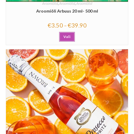
Aroomiõlid
,
Aroomiõlid
,
Aroomiõlid
Aroomiõli Arbuus 20 ml- 500 ml
€
3.50
€
39.90
–
Vali