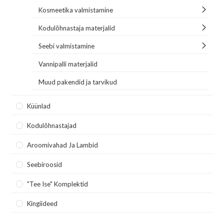
Kosmeetika valmistamine
Kodulõhnastaja materjalid
Seebi valmistamine
Vannipalli materjalid
Muud pakendid ja tarvikud
Küünlad
Kodulõhnastajad
Aroomivahad Ja Lambid
Seebiroosid
"Tee Ise" Komplektid
Kingiideed