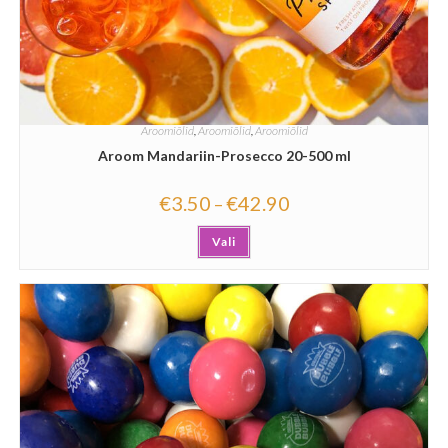
Aroomiõlid
,
Aroomiõlid
,
Aroomiõlid
Aroom Mandariin-Prosecco 20-500 ml
€
3.50
€
42.90
–
Vali