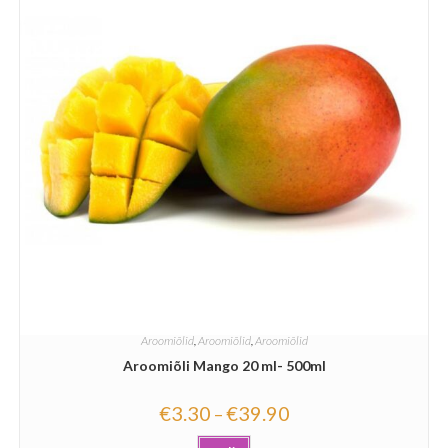
Aroomiõlid
,
Aroomiõlid
,
Aroomiõlid
Aroomiõli Mango 20 ml- 500ml
€
3.30
€
39.90
–