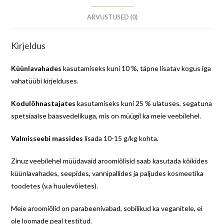
ARVUSTUSED (0)
Kirjeldus
Küünlavahades
kasutamiseks kuni 10 %, täpne lisatav kogus iga
vahatüübi kirjelduses.
Kodulõhnastajates
kasutamiseks kuni 25 % ulatuses, segatuna
spetsiaalse baasvedelikuga, mis on müügil ka meie veebilehel.
Valmisseebi massides
lisada 10-15 g/kg kohta.
Zinuz veebilehel müüdavaid aroomiõlisid saab kasutada kõikides
küünlavahades, seepides, vannipallides ja paljudes kosmeetika
toodetes (v.a huulevõietes).
Meie aroomiõlid on parabeenivabad, sobilikud ka veganitele, ei
ole loomade peal testitud.