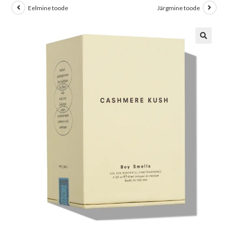
Eelmine toode
Järgmine toode