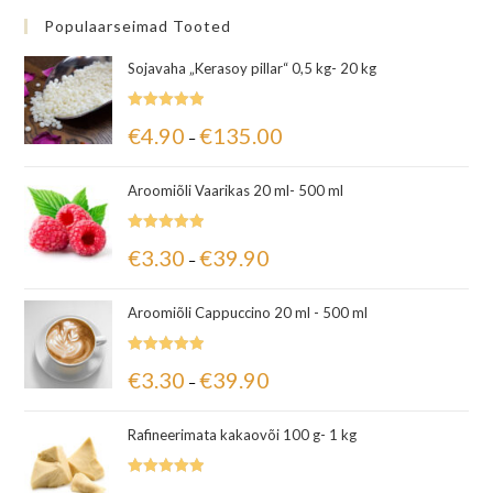
Populaarseimad Tooted
Sojavaha „Kerasoy pillar“ 0,5 kg- 20 kg
Hinnanguga
€
4.90
€
135.00
–
5.00
/ 5
Aroomiõli Vaarikas 20 ml- 500 ml
Hinnanguga
€
3.30
€
39.90
–
5.00
/ 5
Aroomiõli Cappuccino 20 ml - 500 ml
Hinnanguga
€
3.30
€
39.90
–
5.00
/ 5
Rafineerimata kakaovõi 100 g- 1 kg
Hinnanguga