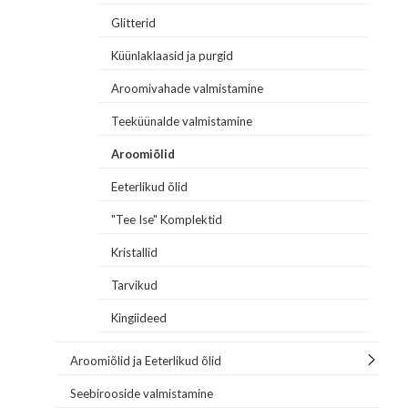
Glitterid
Küünlaklaasid ja purgid
Aroomivahade valmistamine
Teeküünalde valmistamine
Aroomiõlid
Eeterlikud õlid
"Tee Ise" Komplektid
Kristallid
Tarvikud
Kingiideed
Aroomiõlid ja Eeterlikud õlid
Seebirooside valmistamine