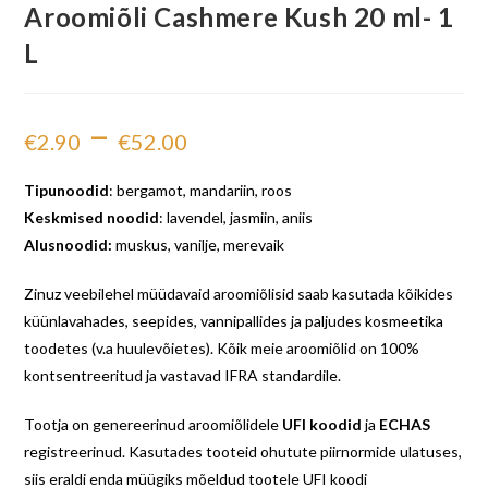
Aroomiõli Cashmere Kush 20 ml- 1
L
–
€
2.90
€
52.00
Tipunoodid
: bergamot, mandariin, roos
Keskmised noodid
: lavendel, jasmiin, aniis
Alusnoodid:
muskus, vanilje, merevaik
Zinuz veebilehel müüdavaid aroomiõlisid saab kasutada kõikides
küünlavahades, seepides, vannipallides ja paljudes kosmeetika
toodetes (v.a huulevõietes). Kõik meie aroomiõlid on 100%
kontsentreeritud ja vastavad IFRA standardile.
Tootja on genereerinud aroomiõlidele
UFI koodid
ja
ECHAS
registreerinud. Kasutades tooteid ohutute piirnormide ulatuses,
siis eraldi enda müügiks mõeldud tootele UFI koodi