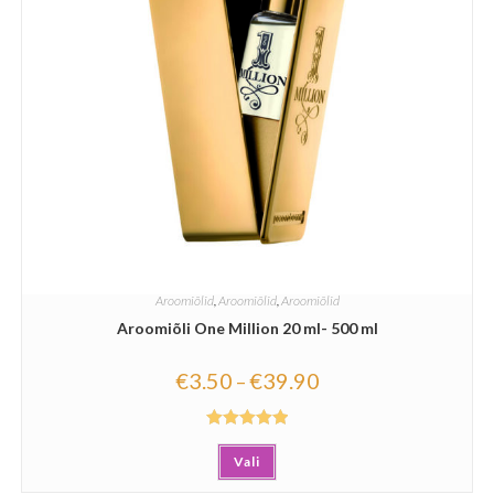
Aroomiõlid
,
Aroomiõlid
,
Aroomiõlid
Aroomiõli One Million 20 ml- 500 ml
€
3.50
€
39.90
–
Hinnanguga
Vali
5.00
/ 5