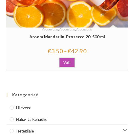
Aroomiõlid
,
Aroomiõlid
,
Aroomiõlid
Aroom Mandariin-Prosecco 20-500 ml
€
3.50
€
42.90
–
Vali
Kategooriad
Lilleveed
Naha- Ja Kehaõlid
Isetegijale