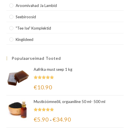
Aroomivahad Ja Lambid
Seebiroosid
"Tee Ise" Komplektid
Kingiideed
Populaarseimad Tooted
Aafrika must seep 1 kg
Hinnanguga
€
10.90
5.00
/ 5
Mustköömneõli, orgaaniline 50 ml- 500 ml
Hinnanguga
€
5.90
€
34.90
–
5.00
/ 5