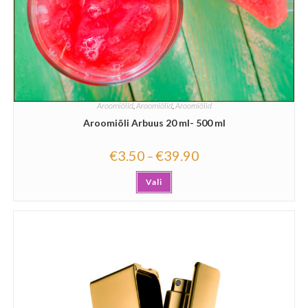
Aroomiõlid
,
Aroomiõlid
,
Aroomiõlid
Aroomiõli Arbuus 20 ml- 500 ml
€
3.50
€
39.90
–
Vali