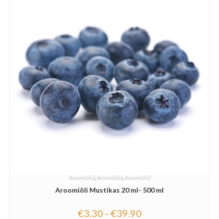
Aroomiõlid
,
Aroomiõlid
,
Aroomiõlid
Aroomiõli Mustikas 20 ml- 500 ml
€
3.30
€
39.90
–