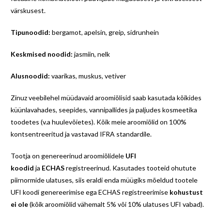
värskusest.
Tipunoodid:
bergamot, apelsin, greip, sidrunhein
Keskmised noodid:
jasmiin, nelk
Alusnoodid:
vaarikas, muskus, vetiver
Zinuz veebilehel müüdavaid aroomiõlisid saab kasutada kõikides
küünlavahades, seepides, vannipallides ja paljudes kosmeetika
toodetes (v.a huulevõietes). Kõik meie aroomiõlid on 100%
kontsentreeritud ja vastavad IFRA standardile.
Tootja on genereerinud aroomiõlidele
UFI
koodid
ja
ECHAS
registreerinud. Kasutades tooteid ohutute
piirnormide ulatuses, siis eraldi enda müügiks mõeldud tootele
UFI koodi genereerimise ega ECHAS registreerimise
kohustust
ei ole
(kõik aroomiõlid vähemalt 5% või 10% ulatuses UFI vabad).