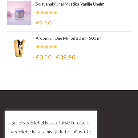
Sojavahaküünal Mustika-Vanilje Unelm
Hinnanguga
€
9.50
5.00
/ 5
Aroomiõli One Million 20 ml- 500 ml
Hinnanguga
€
3.50
€
39.90
–
5.00
/ 5
Sellel veebilehel kasutatakse küpsiseid.
Veebilehe kasutamist jätkates nõustute