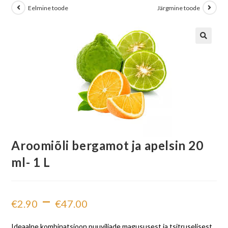
Eelmine toode
Järgmine toode
Aroomiõli bergamot ja apelsin 20
ml- 1 L
–
€
2.90
€
47.00
Ideaalne kombinatsioon puuviljade magususest ja tsitruselisest