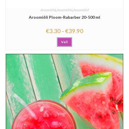
Aroomiõlid
,
Aroomiõlid
,
Aroomiõlid
Aroomiõli Ploom-Rabarber 20-500 ml
€
3.30
€
39.90
–
Vali