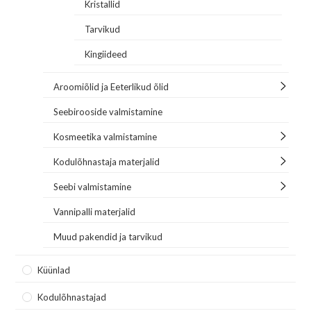
Kristallid
Tarvikud
Kingiideed
Aroomiõlid ja Eeterlikud õlid
Seebirooside valmistamine
Kosmeetika valmistamine
Kodulõhnastaja materjalid
Seebi valmistamine
Vannipalli materjalid
Muud pakendid ja tarvikud
Küünlad
Kodulõhnastajad