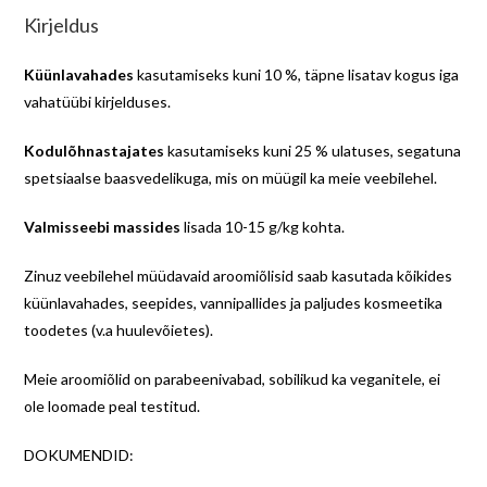
Kirjeldus
Küünlavahades
kasutamiseks kuni 10 %, täpne lisatav kogus iga
vahatüübi kirjelduses.
Kodulõhnastajates
kasutamiseks kuni 25 % ulatuses, segatuna
spetsiaalse baasvedelikuga, mis on müügil ka meie veebilehel.
Valmisseebi massides
lisada 10-15 g/kg kohta.
Zinuz veebilehel müüdavaid aroomiõlisid saab kasutada kõikides
küünlavahades, seepides, vannipallides ja paljudes kosmeetika
toodetes (v.a huulevõietes).
Meie aroomiõlid on parabeenivabad, sobilikud ka veganitele, ei
ole loomade peal testitud.
DOKUMENDID: