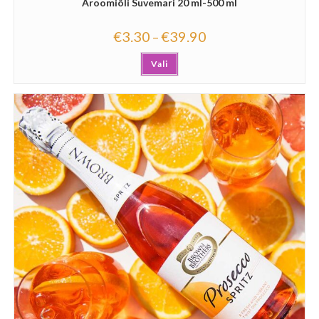
Aroomiõli Suvemari 20 ml-500 ml
€
3.30
€
39.90
–
Vali