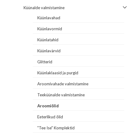
Küünalde valmistamine
Küünlavahad
Küünlavormid
Küünlatahid
Küünlavärvid
Glitterid
Küünlaklaasid ja purgid
Aroomivahade valmistamine
Teeküünalde valmistamine
Aroomiõlid
Eeterlikud õlid
"Tee Ise" Komplektid