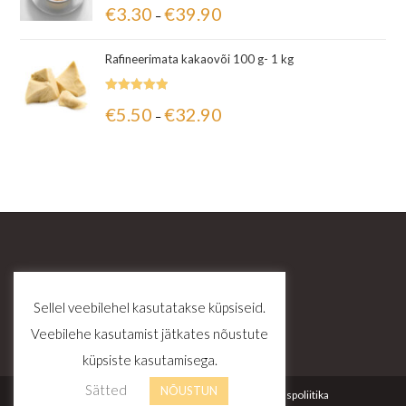
Hinnanguga
€
3.30
€
39.90
–
5.00
/ 5
Rafineerimata kakaovõi 100 g- 1 kg
Hinnanguga
€
5.50
€
32.90
–
5.00
/ 5
Sellel veebilehel kasutatakse küpsiseid.
Veebilehe kasutamist jätkates nõustute
küpsiste kasutamisega.
Sätted
NÕUSTUN
Kontakt
Tellimustingimused
Privaatsuspoliitika