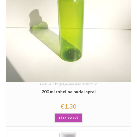
Pudelid ja korgid
,
Ruumisprei materjalid
200 ml roheline pudel sprei
€
1.30
Lisa korvi