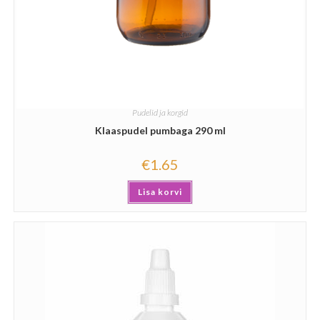
Pudelid ja korgid
Klaaspudel pumbaga 290 ml
€
1.65
Lisa korvi