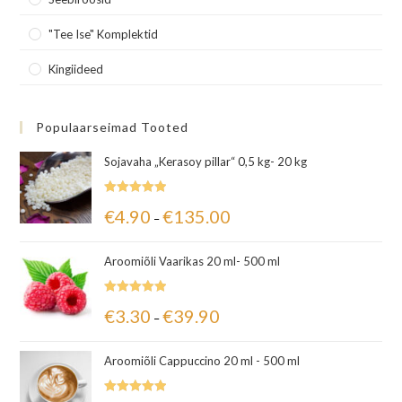
"Tee Ise" Komplektid
Kingiideed
Populaarseimad Tooted
Sojavaha „Kerasoy pillar“ 0,5 kg- 20 kg
Hinnanguga
€
4.90
€
135.00
–
5.00
/ 5
Aroomiõli Vaarikas 20 ml- 500 ml
Hinnanguga
€
3.30
€
39.90
–
5.00
/ 5
Aroomiõli Cappuccino 20 ml - 500 ml