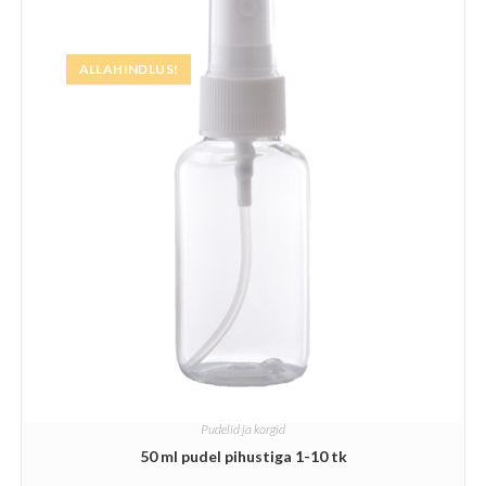
ALLAHINDLUS!
Pudelid ja korgid
50 ml pudel pihustiga 1-10 tk