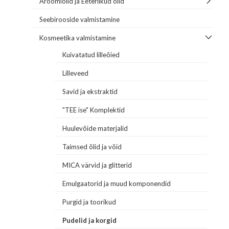
Aroomiõlid ja Eeterlikud õlid
Seebirooside valmistamine
Kosmeetika valmistamine
Kuivatatud lilleõied
Lilleveed
Savid ja ekstraktid
"TEE ise" Komplektid
Huulevõide materjalid
Taimsed õlid ja võid
MICA värvid ja glitterid
Emulgaatorid ja muud komponendid
Purgid ja toorikud
Pudelid ja korgid