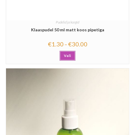
Pudelid ja korgid
Klaaspudel 50 ml matt koos pipetiga
€
1.30
€
30.00
–
Vali