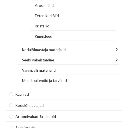
Aroomiõlid
Eeterlikud õlid
Kristallid
Kingiideed
Kodulõhnastaja materjalid
Seebi valmistamine
Vannipalli materjalid
Muud pakendid ja tarvikud
Küünlad
Kodulõhnastajad
Aroomivahad Ja Lambid
Seebiroosid