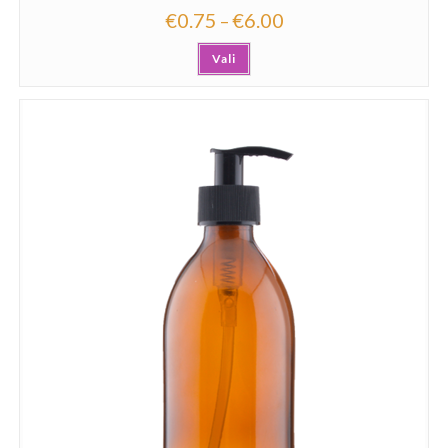
€
0.75
€
6.00
–
Vali