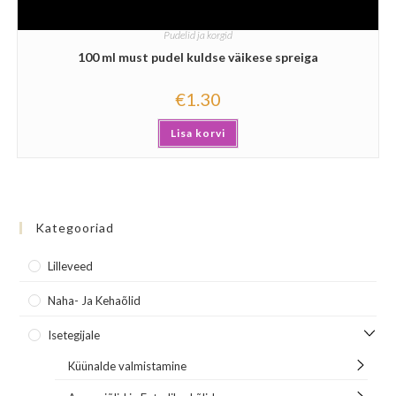
Pudelid ja korgid
100 ml must pudel kuldse väikese spreiga
€
1.30
Lisa korvi
Kategooriad
Lilleveed
Naha- Ja Kehaõlid
Isetegijale
Küünalde valmistamine