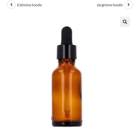
Eelmine toode
Järgmine toode