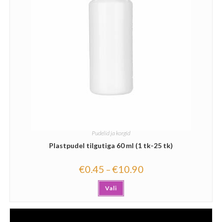
Pudelid ja korgid
Plastpudel tilgutiga 60 ml (1 tk-25 tk)
€
0.45
€
10.90
–
Vali