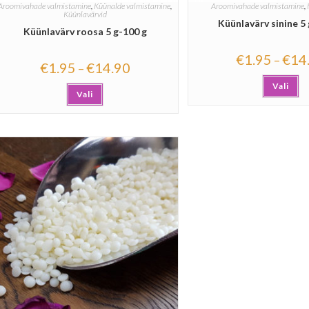
Aroomivahade valmistamine
,
Küünalde valmistamine
,
Aroomivahade valmistamine
,
Küünlavärvid
Küünlavärv sinine 5 
Küünlavärv roosa 5 g-100 g
€
1.95
€
14
–
€
1.95
€
14.90
–
Vali
Vali