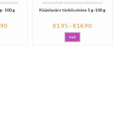
Küünlavärvid
Aroomivahade valmistamine
,
Küünlavärvid
g- 100 g
Küünlavärv türkiissinine 5 g-100 g
.90
€
1.95
€
14.90
–
Vali