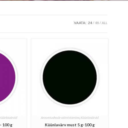
VAATA:
24
48
ALL
Küünlavärvid
Aroomivahade valmistamine
,
Küünlavärvid
- 100 g
Küünlavärv must 5 g-100 g