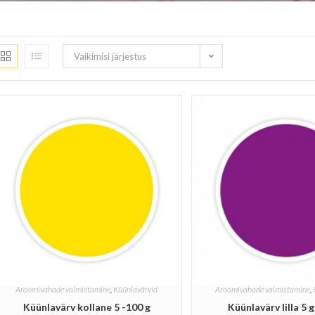
Vaikimisi järjestus
Aroomivahade valmistamine
,
Küünlavärvid
Aroomivahade valmistamine
,
Küünlavärv kollane 5 -100 g
Küünlavärv lilla 5 g