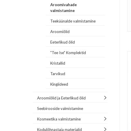
Aroomivahade
valmistamine
Teeküünalde valmistamine
Aroomiõlid
Eeterlikud õlid
"Tee Ise" Komplektid
Kristallid
Tarvikud
Kingiideed
Aroomiõlid ja Eeterlikud õlid
Seebirooside valmistamine
Kosmeetika valmistamine
Kodulõhnastaja materjalid