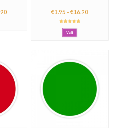
.90
€
1.95
€
16.90
–
Hinnanguga
Vali
5.00
/ 5