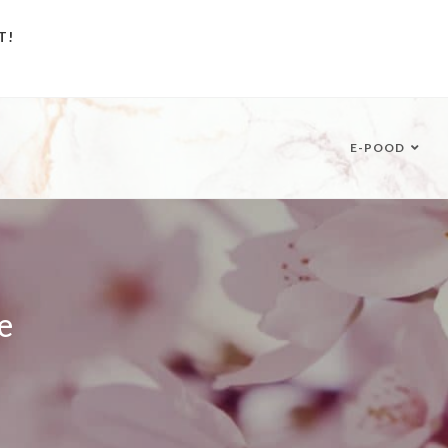
T!
E-POOD
e