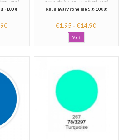
Küünlavärvid
Aroomivahade valmistamine
,
Küünlavärvid
 g -100 g
Küünlavärv roheline 5 g-100 g
.90
€
1.95
€
14.90
–
Vali