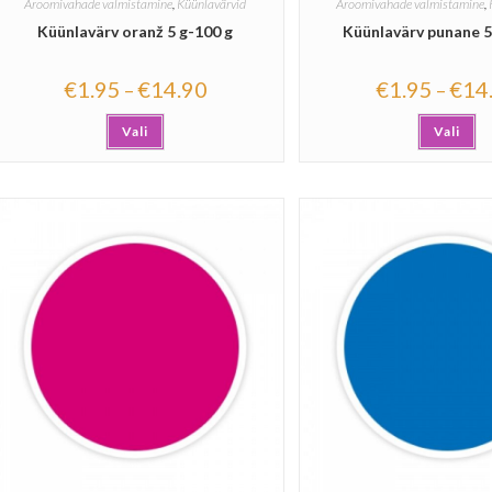
Aroomivahade valmistamine
,
Küünlavärvid
Aroomivahade valmistamine
,
Küünlavärv oranž 5 g-100 g
Küünlavärv punane 5
€
1.95
€
14.90
€
1.95
€
14
–
–
Vali
Vali