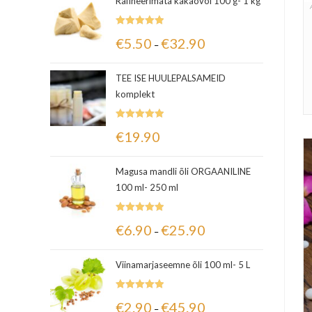
Rafineerimata kakaovõi 100 g- 1 kg
Hinnanguga
€
5.50
€
32.90
–
5.00
/ 5
TEE ISE HUULEPALSAMEID
komplekt
Hinnanguga
€
19.90
5.00
/ 5
Magusa mandli õli ORGAANILINE
100 ml- 250 ml
Hinnanguga
€
6.90
€
25.90
–
5.00
/ 5
Viinamarjaseemne õli 100 ml- 5 L
Hinnanguga
€
2.90
€
45.90
–