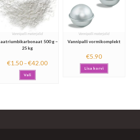
Vannipalli materjalid
Vannipalli materjalid
aatriumbikarbonaat 500 g –
Vannipalli vormikomplekt
25 kg
€
5.90
€
1.50
€
42.00
–
Lisa korvi
Vali