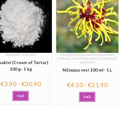
Vannipalli materjalid
Emulgaatorid ja muud komponendid
,
Lilleveed
,
Muud komponendid
,
Vannipalli
nakivi (Cream of Tartar)
materjalid
100 g- 1 kg
Nõiapuu vesi 100 ml- 1 L
€
3.90
€
20.90
–
€
4.50
€
21.90
–
Vali
Vali