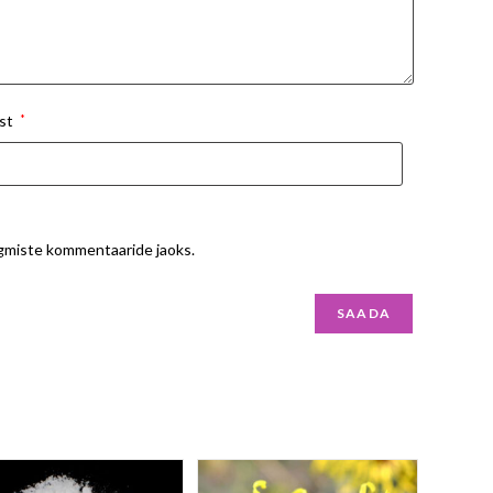
st
*
ärgmiste kommentaaride jaoks.