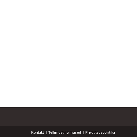
Kontakt
Tellimustingimused
Privaatsuspoliitika