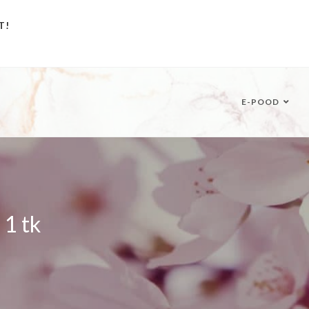
T!
E-POOD
 1 tk