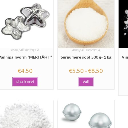
Vannipalli materjalid
Vannipalli materjalid
Vannipallivorm “MERITÄHT”
Surnumere sool 500 g- 1 kg
Vii
€
4.50
€
5.50
€
8.50
–
Lisa korvi
Vali