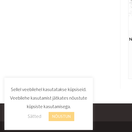
N
Sellel veebilehel kasutatakse küpsiseid.
Veebilehe kasutamist jätkates nõustute
küpsiste kasutamisega.
Sätted
NÕUSTUN
© Copyright - Zinuz OÜ