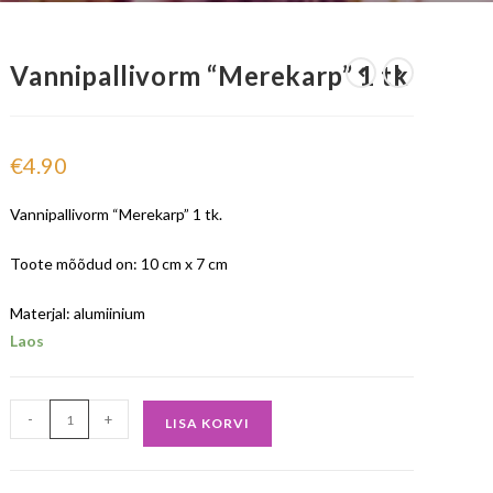
Vannipallivorm “Merekarp” 1 tk
€
4.90
Vannipallivorm “Merekarp” 1 tk.
Toote mõõdud on: 10 cm x 7 cm
Materjal: alumiinium
Laos
-
+
LISA KORVI