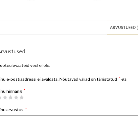
ARVUSTUSED (
Arvustused
ooteülevaateid veel ei ole.
inu e-postiaadressi ei avaldata.
Nõutavad väljad on tähistatud
*
-ga
inu hinnang
*
inu arvustus
*