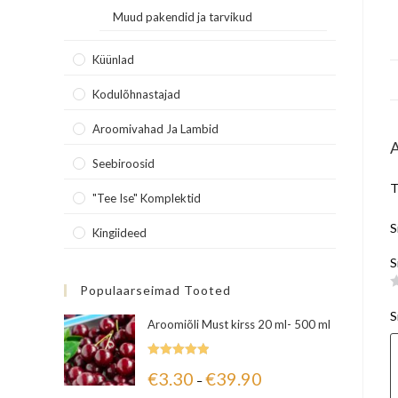
Muud pakendid ja tarvikud
Küünlad
Kodulõhnastajad
Aroomivahad Ja Lambid
Seebiroosid
T
"Tee Ise" Komplektid
S
Kingiideed
S
Populaarseimad Tooted
S
Aroomiõli Must kirss 20 ml- 500 ml
Hinnanguga
€
3.30
€
39.90
–
5.00
/ 5