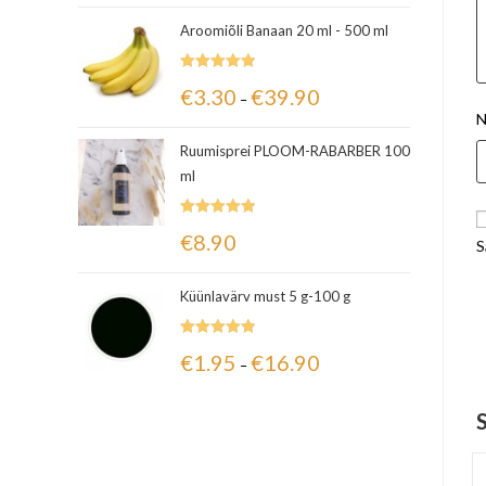
Aroomiõli Banaan 20 ml - 500 ml
Hinnanguga
€
3.30
€
39.90
–
5.00
/ 5
N
Ruumisprei PLOOM-RABARBER 100
ml
Hinnanguga
€
8.90
S
5.00
/ 5
Küünlavärv must 5 g-100 g
Hinnanguga
€
1.95
€
16.90
–
5.00
/ 5