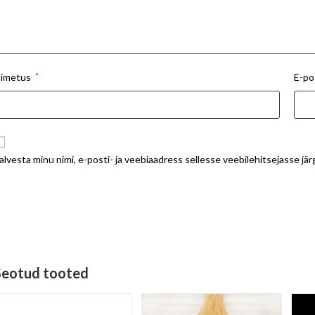
imetus
*
E-po
alvesta minu nimi, e-posti- ja veebiaadress sellesse veebilehitsejasse j
Seotud tooted