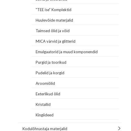
"TEE ise" Komplektid
Huulevõide materjalid
Taimsed õlid ja võid
MICA värvid ja glitterid
Emulgaatorid ja muud komponendid
Purgid ja toorikud
Pudelid ja korgid
Aroomiõlid
Eeterlikud õlid
Kristallid
Kingiideed
Kodulõhnastaja materjalid