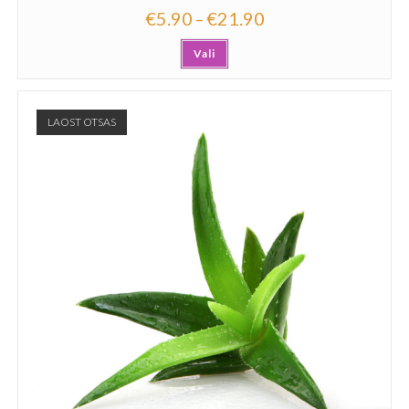
€
5.90
€
21.90
–
Vali
LAOST OTSAS