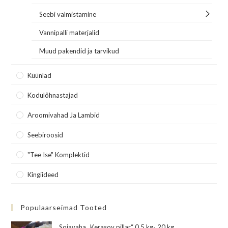
Seebi valmistamine
Vannipalli materjalid
Muud pakendid ja tarvikud
Küünlad
Kodulõhnastajad
Aroomivahad Ja Lambid
Seebiroosid
"Tee Ise" Komplektid
Kingiideed
Populaarseimad Tooted
Sojavaha „Kerasoy pillar“ 0,5 kg- 20 kg