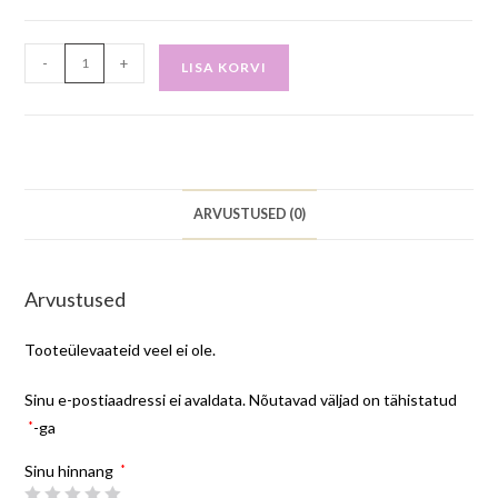
-
+
LISA KORVI
ARVUSTUSED (0)
Arvustused
Tooteülevaateid veel ei ole.
Sinu e-postiaadressi ei avaldata.
Nõutavad väljad on tähistatud
*
-ga
Sinu hinnang
*