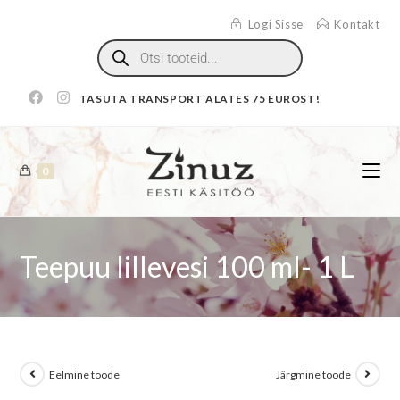
Logi Sisse
Kontakt
TASUTA TRANSPORT ALATES 75 EUROST!
0
Teepuu lillevesi 100 ml- 1 L
Eelmine toode
Järgmine toode