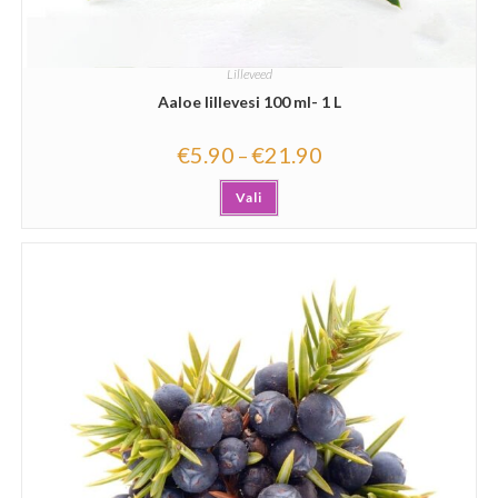
Lilleveed
Aaloe lillevesi 100 ml- 1 L
€
5.90
€
21.90
–
Vali