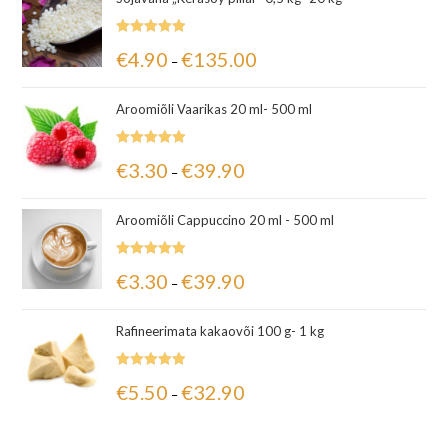
Hinnanguga
€
4.90
€
135.00
–
5.00
/ 5
Aroomiõli Vaarikas 20 ml- 500 ml
Hinnanguga
€
3.30
€
39.90
–
5.00
/ 5
Aroomiõli Cappuccino 20 ml - 500 ml
Hinnanguga
€
3.30
€
39.90
–
5.00
/ 5
Rafineerimata kakaovõi 100 g- 1 kg
Hinnanguga
€
5.50
€
32.90
–
5.00
/ 5