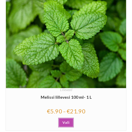
Lilleveed
Melissi lillevesi 100 ml- 1 L
€
5.90
€
21.90
–
Vali