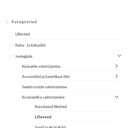
Kategooriad
Lilleveed
Naha- Ja Kehaõlid
Isetegijale
Küünalde valmistamine
Aroomiõlid ja Eeterlikud õlid
Seebirooside valmistamine
Kosmeetika valmistamine
Kuivatatud lilleõied
Lilleveed
Savid ja ekstraktid