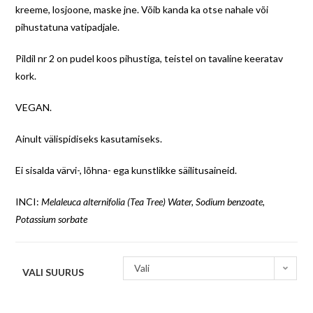
kreeme, losjoone, maske jne. Võib kanda ka otse nahale või
pihustatuna vatipadjale.
Pildil nr 2 on pudel koos pihustiga, teistel on tavaline keeratav
kork.
VEGAN.
Ainult välispidiseks kasutamiseks.
Ei sisalda värvi-, lõhna- ega kunstlikke säilitusaineid.
INCI:
Melaleuca alternifolia (Tea Tree) Water, Sodium benzoate,
Potassium sorbate
Vali
VALI SUURUS