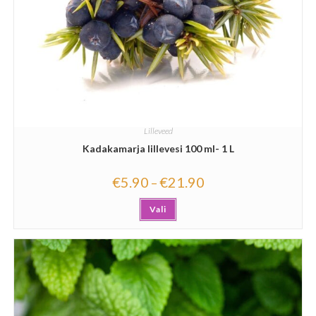
Lilleveed
Kadakamarja lillevesi 100 ml- 1 L
€
5.90
€
21.90
–
Vali