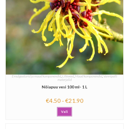
Emulgaatorid ja muud komponendid
,
Lilleveed
,
Muud komponendid
,
Vannipalli
materjalid
Nõiapuu vesi 100 ml- 1 L
€
4.50
€
21.90
–
Vali