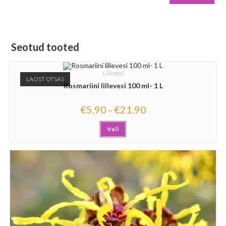
Seotud tooted
Lilleveed
LAOST OTSAS
Rosmariini lillevesi 100 ml- 1 L
€
5.90
€
21.90
–
Vali