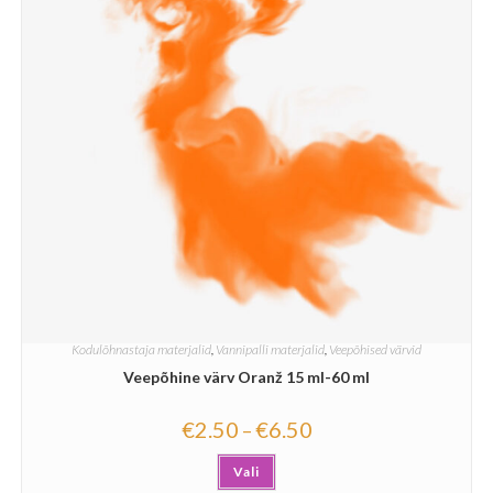
Kodulõhnastaja materjalid
,
Vannipalli materjalid
,
Veepõhised värvid
Veepõhine värv Oranž 15 ml-60 ml
€
2.50
€
6.50
–
Vali