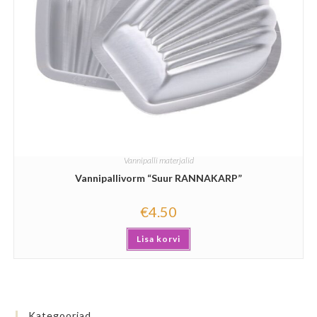
Vannipalli materjalid
Vannipallivorm “Suur RANNAKARP”
€
4.50
Lisa korvi
Kategooriad