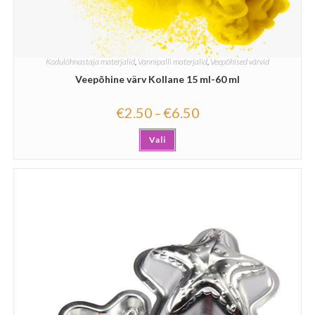
Kodulõhnastaja materjalid
,
Vannipalli materjalid
,
Veepõhised värvid
Veepõhine värv Kollane 15 ml-60 ml
€
2.50
€
6.50
–
Vali