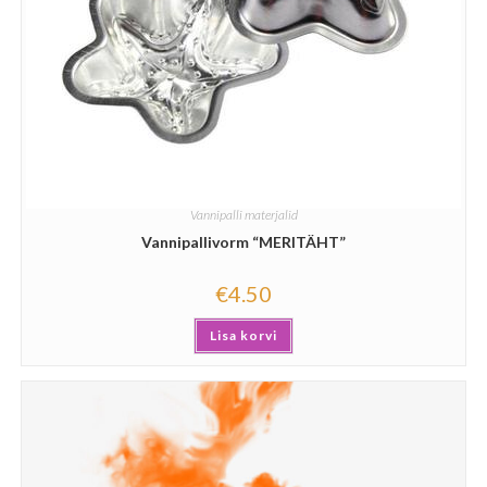
Vannipalli materjalid
Vannipallivorm “MERITÄHT”
€
4.50
Lisa korvi