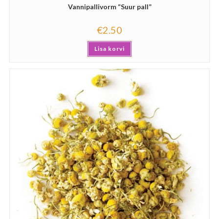
Vannipallivorm “Suur pall”
€
2.50
Lisa korvi