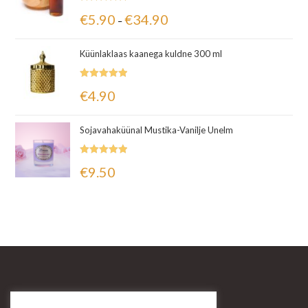
Hinnanguga
€
5.90
€
34.90
–
5.00
/ 5
Küünlaklaas kaanega kuldne 300 ml
Hinnanguga
€
4.90
5.00
/ 5
Sojavahaküünal Mustika-Vanilje Unelm
Hinnanguga
€
9.50
5.00
/ 5