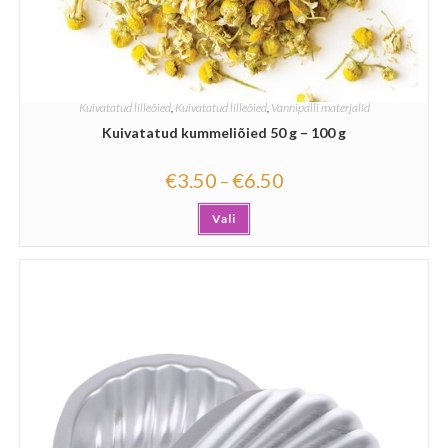
Kuivatatud lilleõied
,
Kuivatatud lilleõied
,
Vannipalli materjalid
Kuivatatud kummeliõied 50 g – 100 g
€
3.50
€
6.50
–
Vali