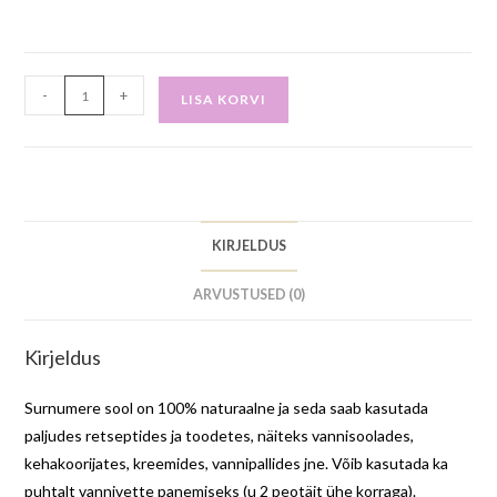
-
+
LISA KORVI
KIRJELDUS
ARVUSTUSED (0)
Kirjeldus
Surnumere sool on 100% naturaalne ja seda saab kasutada
paljudes retseptides ja toodetes, näiteks vannisoolades,
kehakoorijates, kreemides, vannipallides jne. Võib kasutada ka
puhtalt vannivette panemiseks (u 2 peotäit ühe korraga).