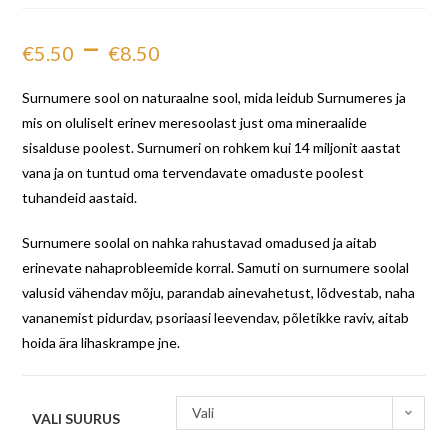
–
€
5.50
€
8.50
Surnumere sool on naturaalne sool, mida leidub Surnumeres ja
mis on oluliselt erinev meresoolast just oma mineraalide
sisalduse poolest. Surnumeri on rohkem kui 14 miljonit aastat
vana ja on tuntud oma tervendavate omaduste poolest
tuhandeid aastaid.
Surnumere soolal on nahka rahustavad omadused ja aitab
erinevate nahaprobleemide korral. Samuti on surnumere soolal
valusid vähendav mõju, parandab ainevahetust, lõdvestab, naha
vananemist pidurdav, psoriaasi leevendav, põletikke raviv, aitab
hoida ära lihaskrampe jne.
Vali
VALI SUURUS