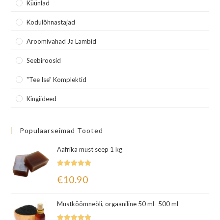
Küünlad
Kodulõhnastajad
Aroomivahad Ja Lambid
Seebiroosid
"Tee Ise" Komplektid
Kingiideed
Populaarseimad Tooted
Aafrika must seep 1 kg
Hinnanguga
€
10.90
5.00
/ 5
Mustköömneõli, orgaaniline 50 ml- 500 ml