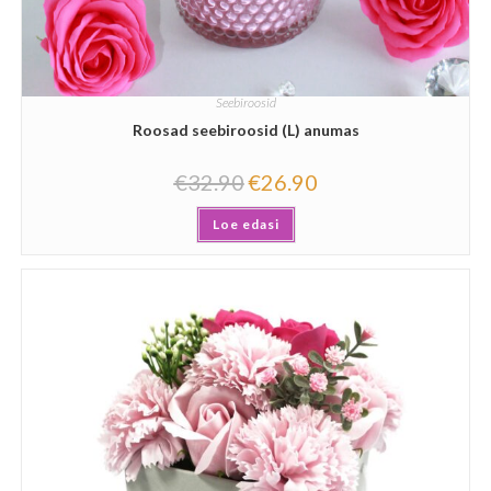
Seebiroosid
Roosad seebiroosid (L) anumas
€
32.90
€
26.90
Loe edasi