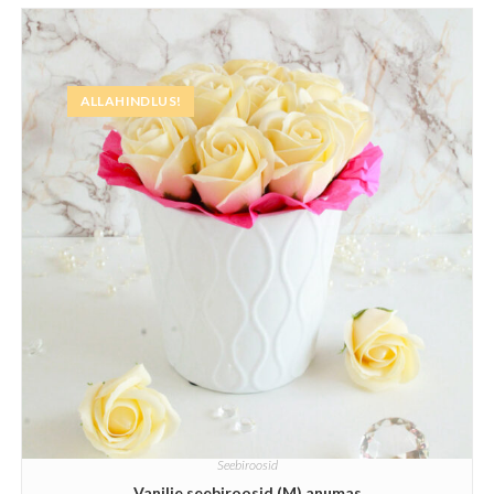
ALLAHINDLUS!
Seebiroosid
Vanilje seebiroosid (M) anumas