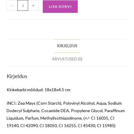
-
+
LISA KORVI
KIRJELDUS
ARVUSTUSED (0)
Kirjeldus
Kinkekarbi mõõdud: 18x18x4.5 cm
INCI: Zea Mays (Corn Starch), Polyvinyl Alcohol, Aqua, Sodium
Dodecyl Sulphate, Cocamide DEA, Propylene Glycol, Paraffinum
Liquidum, Parfum, Methylisothiazolinone, (+/- CI 16035, CI
19140, CI 42090, CI 18050, CI 16255, CI 45430, CI 15985)