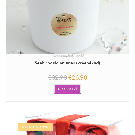
Kingiideed
,
Seebiroosid
Seebiroosid anumas (kreemikad)
€
32.90
€
26.90
Lisa korvi
ALLAHINDLUS!