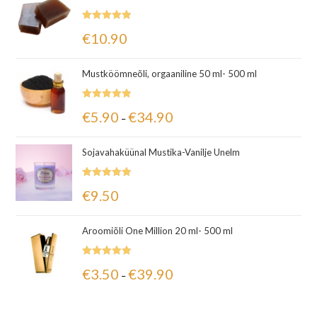
Hinnanguga
€
10.90
5.00
/ 5
Mustköömneõli, orgaaniline 50 ml- 500 ml
Hinnanguga
€
5.90
€
34.90
–
5.00
/ 5
Sojavahaküünal Mustika-Vanilje Unelm
Hinnanguga
€
9.50
5.00
/ 5
Aroomiõli One Million 20 ml- 500 ml
Hinnanguga
€
3.50
€
39.90
–
5.00
/ 5