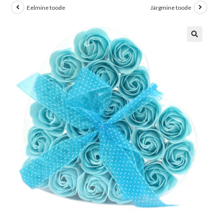
Eelmine toode
Järgmine toode