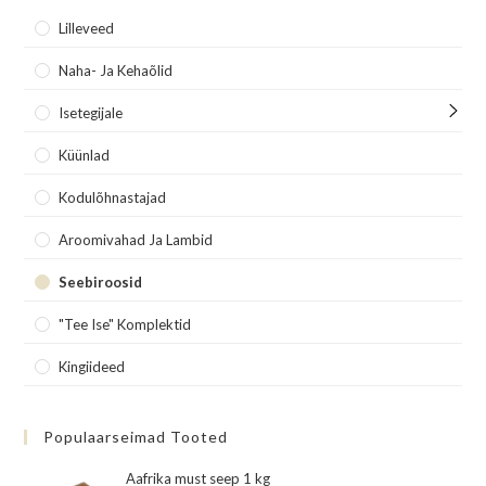
Lilleveed
Naha- Ja Kehaõlid
Isetegijale
Küünlad
Kodulõhnastajad
Aroomivahad Ja Lambid
Seebiroosid
"Tee Ise" Komplektid
Kingiideed
Populaarseimad Tooted
Aafrika must seep 1 kg