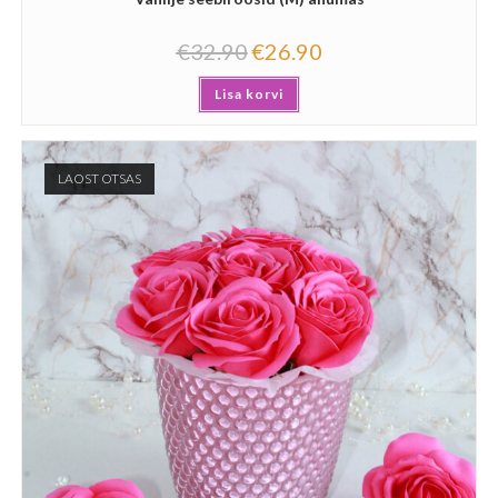
€
32.90
€
26.90
Lisa korvi
LAOST OTSAS