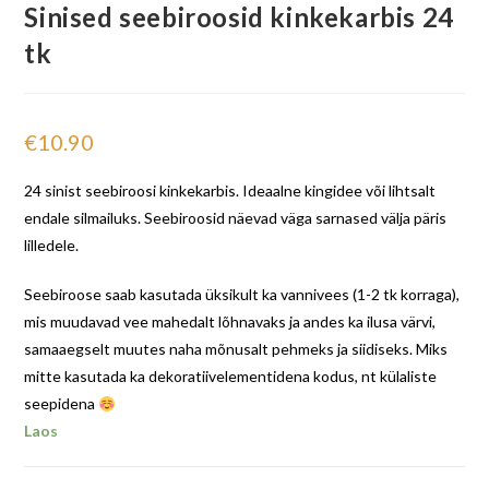
Sinised seebiroosid kinkekarbis 24
tk
€
10.90
24 sinist seebiroosi kinkekarbis. Ideaalne kingidee või lihtsalt
endale silmailuks. Seebiroosid näevad väga sarnased välja päris
lilledele.
Seebiroose saab kasutada üksikult ka vannivees (1-2 tk korraga),
mis muudavad vee mahedalt lõhnavaks ja andes ka ilusa värvi,
samaaegselt muutes naha mõnusalt pehmeks ja siidiseks. Miks
mitte kasutada ka dekoratiivelementidena kodus, nt külaliste
seepidena
Laos