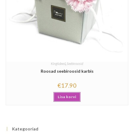
Kingiideed
,
Seebiroosid
Roosad seebiroosid karbis
€
17.90
Lisa korvi
Kategooriad