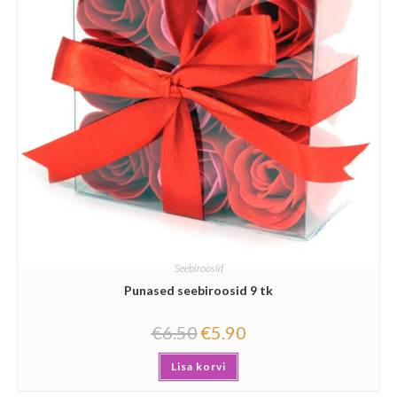
Seebiroosid
Punased seebiroosid 9 tk
€
6.50
€
5.90
Lisa korvi