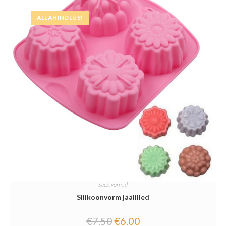
ALLAHINDLUS!
Seebivormid
Silikoonvorm jäälilled
€
7.50
€
6.00