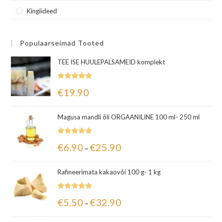
Kingiideed
Populaarseimad Tooted
TEE ISE HUULEPALSAMEID komplekt
Hinnanguga
€
19.90
5.00
/ 5
Magusa mandli õli ORGAANILINE 100 ml- 250 ml
Hinnanguga
€
6.90
€
25.90
–
5.00
/ 5
Rafineerimata kakaovõi 100 g- 1 kg
Hinnanguga
€
5.50
€
32.90
–
5.00
/ 5