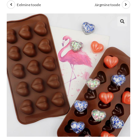
Eelmine toode
Järgmine toode