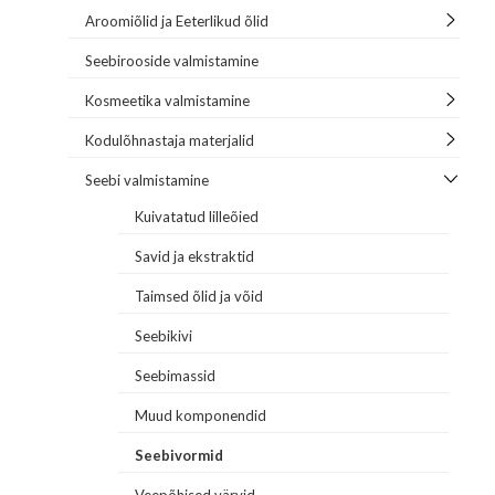
Aroomiõlid ja Eeterlikud õlid
Seebirooside valmistamine
Kosmeetika valmistamine
Kodulõhnastaja materjalid
Seebi valmistamine
Kuivatatud lilleõied
Savid ja ekstraktid
Taimsed õlid ja võid
Seebikivi
Seebimassid
Muud komponendid
Seebivormid
Veepõhised värvid