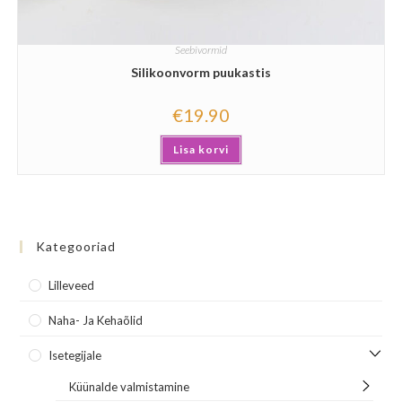
Seebivormid
Silikoonvorm puukastis
€
19.90
Lisa korvi
Kategooriad
Lilleveed
Naha- Ja Kehaõlid
Isetegijale
Küünalde valmistamine