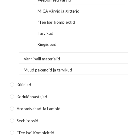
MICA värvid ja glitterid
"Tee Ise" komplektid
Tarvikud
Kingiideed
Vannipalli materjalid
Muud pakendid ja tarvikud
Küünlad
Kodulõhnastajad
Aroomivahad Ja Lambid
Seebiroosid
"Tee Ise" Komplektid