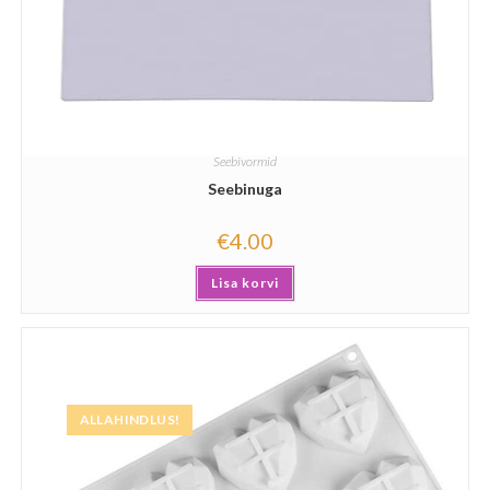
Seebivormid
Seebinuga
€
4.00
Lisa korvi
ALLAHINDLUS!