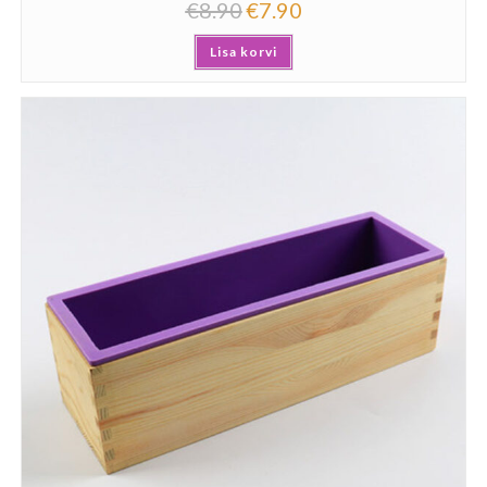
€
8.90
€
7.90
Lisa korvi