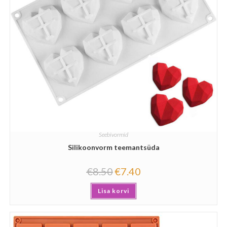
Seebivormid
Silikoonvorm teemantsüda
€
8.50
€
7.40
Lisa korvi