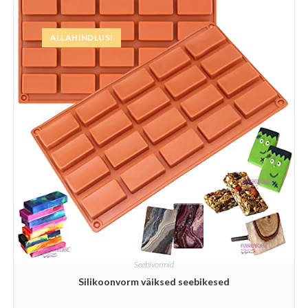
ALLAHINDLUS!
Seebivormid
Silikoonvorm väiksed seebikesed