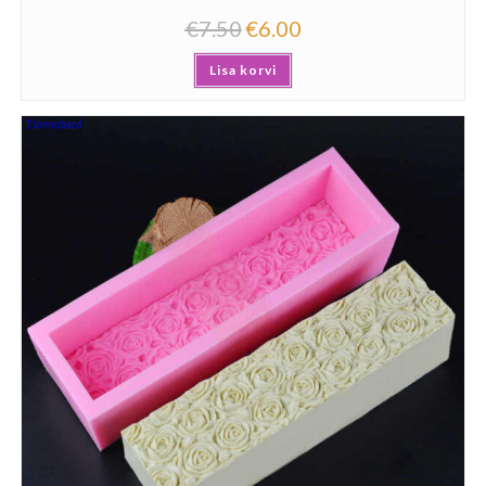
€
7.50
€
6.00
Lisa korvi