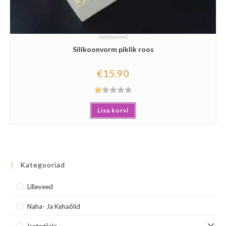
Seebivormid
Silikoonvorm piklik roos
€
15.90
Hi
Lisa korvi
nn
an
gu
ga
1.
Kategooriad
00
/
Lilleveed
5
Naha- Ja Kehaõlid
Isetegijale