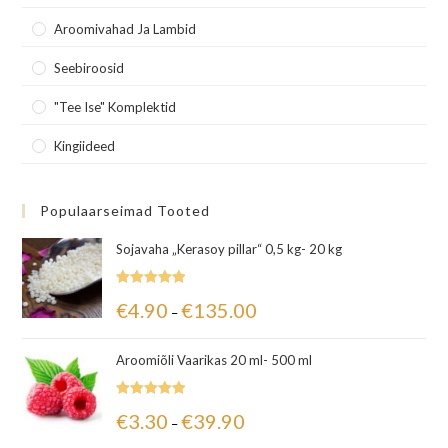
Aroomivahad Ja Lambid
Seebiroosid
"Tee Ise" Komplektid
Kingiideed
Populaarseimad Tooted
Sojavaha „Kerasoy pillar“ 0,5 kg- 20 kg
Hinnanguga
€
4.90
€
135.00
–
5.00
/ 5
Aroomiõli Vaarikas 20 ml- 500 ml
Hinnanguga
€
3.30
€
39.90
–
5.00
/ 5