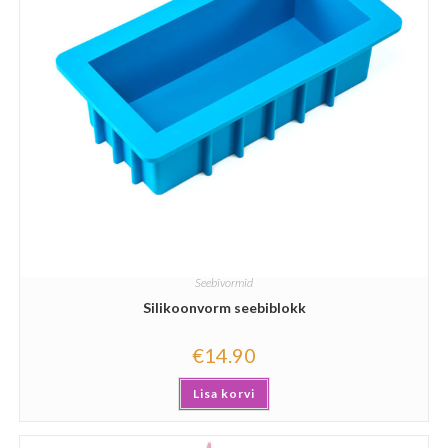
Seebivormid
Silikoonvorm seebiblokk
€
14.90
Lisa korvi