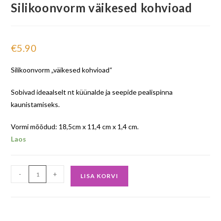
Silikoonvorm väikesed kohvioad
€
5.90
Silikoonvorm „väikesed kohvioad“
Sobivad ideaalselt nt küünalde ja seepide pealispinna
kaunistamiseks.
Vormi mõõdud: 18,5cm x 11,4 cm x 1,4 cm.
Laos
-
+
LISA KORVI