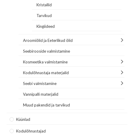
Kristallid
Tarvikud
Kingiideed
Aroomiõlid ja Eeterlikud õlid
Seebirooside valmistamine
Kosmeetika valmistamine
Kodulõhnastaja materjalid
Seebi valmistamine
Vannipalli materjalid
Muud pakendid ja tarvikud
Küünlad
Kodulõhnastajad