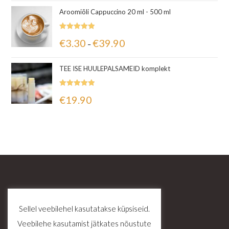
Aroomiõli Cappuccino 20 ml - 500 ml
Hinnanguga
€
3.30
€
39.90
–
5.00
/ 5
TEE ISE HUULEPALSAMEID komplekt
Hinnanguga
€
19.90
5.00
/ 5
Sellel veebilehel kasutatakse küpsiseid.
Veebilehe kasutamist jätkates nõustute