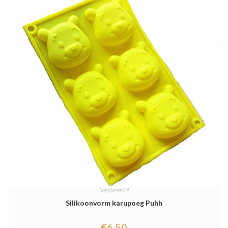
Seebivormid
Silikoonvorm karupoeg Puhh
€
6.50