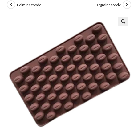
Eelmine toode
Järgmine toode