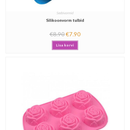
Seebivormid
Silikoonvorm tulbid
€
8.90
€
7.90
Lisa korvi