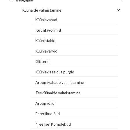
Küünalde valmistamine
Küünlavahad
Küünlavormid
Küünlatahid
Küünlavärvid
Glitterid
Küünlaklaasid ja purgid
Aroomivahade valmistamine
Teeküünalde valmistamine
Aroomiõlid
Eeterlikud õlid
"Tee Ise" Komplektid