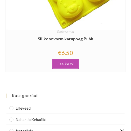
Seebivormid
Silikoonvorm karupoeg Puhh
€
6.50
Lisa korvi
Kategooriad
Lilleveed
Naha- Ja Kehaõlid
Isetegijale