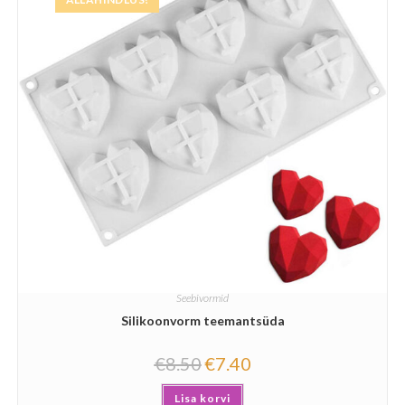
/
5
Seebivormid
Silikoonvorm teemantsüda
€
8.50
€
7.40
Lisa korvi