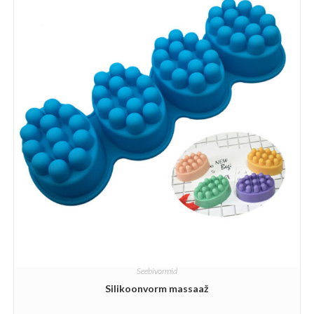
Seebivormid
Silikoonvorm massaaž