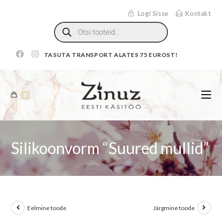
Logi Sisse
Kontakt
TASUTA TRANSPORT ALATES 75 EUROST!
0
Silikoonvorm “Suured mullid”
Eelmine toode
Järgmine toode