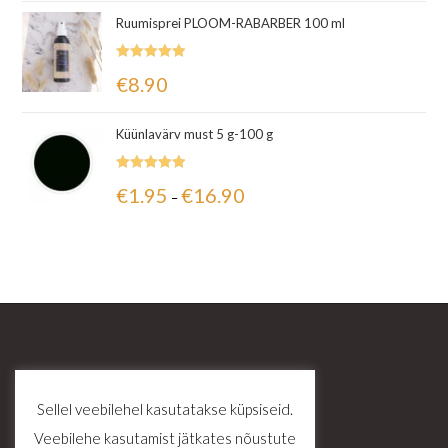
Ruumisprei PLOOM-RABARBER 100 ml
Hinnanguga
€
8.90
5.00
/ 5
Küünlavärv must 5 g-100 g
Hinnanguga
€
1.95
€
16.90
–
5.00
/ 5
Sellel veebilehel kasutatakse küpsiseid.
Veebilehe kasutamist jätkates nõustute