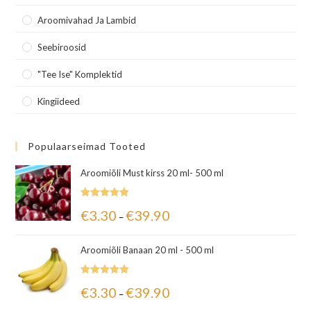
Aroomivahad Ja Lambid
Seebiroosid
"Tee Ise" Komplektid
Kingiideed
Populaarseimad Tooted
Aroomiõli Must kirss 20 ml- 500 ml
Hinnanguga
€
3.30
€
39.90
–
5.00
/ 5
Aroomiõli Banaan 20 ml - 500 ml
Hinnanguga
€
3.30
€
39.90
–
5.00
/ 5