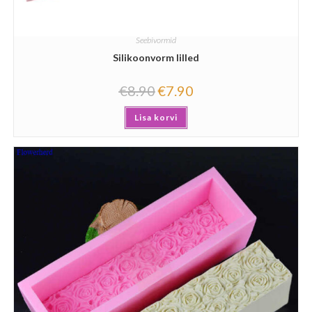
Seebivormid
Silikoonvorm lilled
€
8.90
€
7.90
Lisa korvi