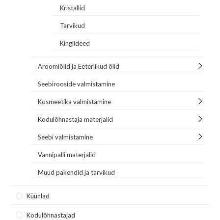
Kristallid
Tarvikud
Kingiideed
Aroomiõlid ja Eeterlikud õlid
Seebirooside valmistamine
Kosmeetika valmistamine
Kodulõhnastaja materjalid
Seebi valmistamine
Vannipalli materjalid
Muud pakendid ja tarvikud
Küünlad
Kodulõhnastajad