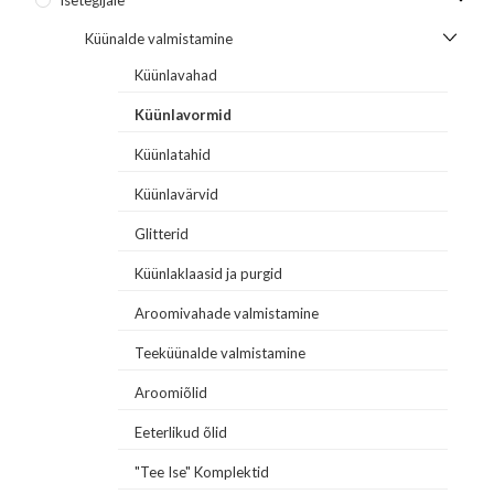
Küünalde valmistamine
Küünlavahad
Küünlavormid
Küünlatahid
Küünlavärvid
Glitterid
Küünlaklaasid ja purgid
Aroomivahade valmistamine
Teeküünalde valmistamine
Aroomiõlid
Eeterlikud õlid
"Tee Ise" Komplektid