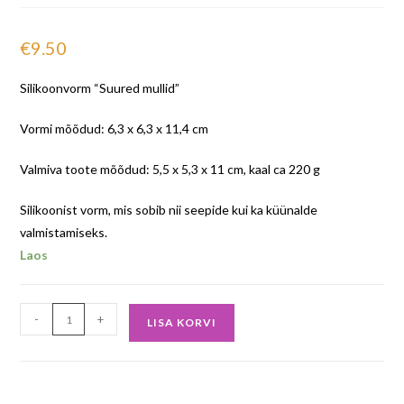
€
9.50
Silikoonvorm “Suured mullid”
Vormi mõõdud: 6,3 x 6,3 x 11,4 cm
Valmiva toote mõõdud: 5,5 x 5,3 x 11 cm, kaal ca 220 g
Silikoonist vorm, mis sobib nii seepide kui ka küünalde
valmistamiseks.
Laos
-
+
LISA KORVI